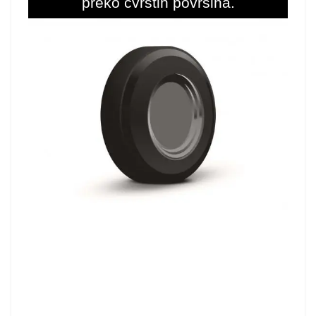
preko čvrstih površina.
AutoKabl
Automatski navoj kabla,
standardna Gorenje oprema za
usisivače, automatski će uvući
kabl u kućište aparata.