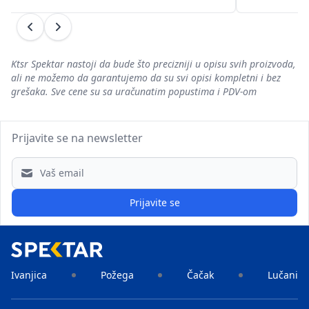
Prethodni
Sledeći
Ktsr Spektar nastoji da bude što precizniji u opisu svih proizvoda,
ali ne možemo da garantujemo da su svi opisi kompletni i bez
grešaka. Sve cene su sa uračunatim popustima i PDV-om
Prijavite se na newsletter
Email address
Prijavite se
Ivanjica
Požega
Čačak
Lučani