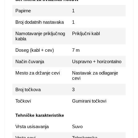
Papirne
1
Broj dodatnih nastavaka
1
Namotavanje priključnog
Priključni kabl
kabla
Doseg (kabl + cev)
7 m
Način čuvanja
Uspravno + horizontalno
Mesto za držanje cevi
Nastavak za odlaganje
cevi
Broj točkova
3
Točkovi
Gumirani točkovi
Tehničke karakteristike
Vrsta usisavanja
Suvo
Vrsta cevi
Teleskopska