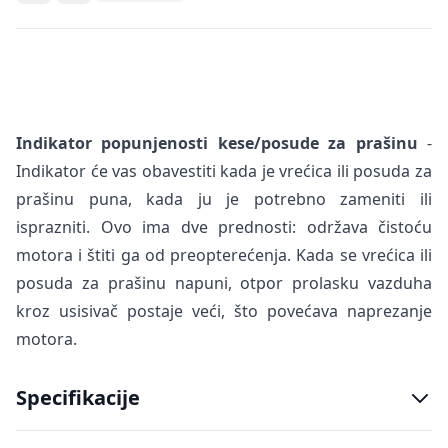
Indikator popunjenosti kese/posude za prašinu
-
Indikator će vas obavestiti kada je vrećica ili posuda za
prašinu puna, kada ju je potrebno zameniti ili
isprazniti. Ovo ima dve prednosti: održava čistoću
motora i štiti ga od preopterećenja. Kada se vrećica ili
posuda za prašinu napuni, otpor prolasku vazduha
kroz usisivač postaje veći, što povećava naprezanje
motora.
Specifikacije