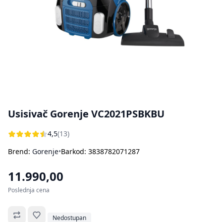
Bojleri
Usisivači za pepeo
Ostali aparati za kuvanje i pečenje
Sokovnici
Štampači
Rasveta
Kuhinjske vage
Oprema za čišćenje i održavanje
Aparati za sladoled
Dodatna oprema za perače pod pritiskom
Ručni frižideri
Usisivač Gorenje VC2021PSBKBU
4,5
(13)
Brend:
Gorenje
•
Barkod: 3838782071287
11.990,00
Poslednja cena
Omiljeno
Nedostupan