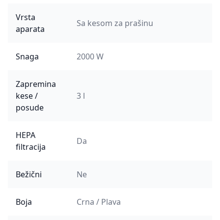
Vrsta
Sa kesom za prašinu
aparata
Snaga
2000 W
Zapremina
kese /
3 l
posude
HEPA
Da
filtracija
Bežični
Ne
Boja
Crna / Plava