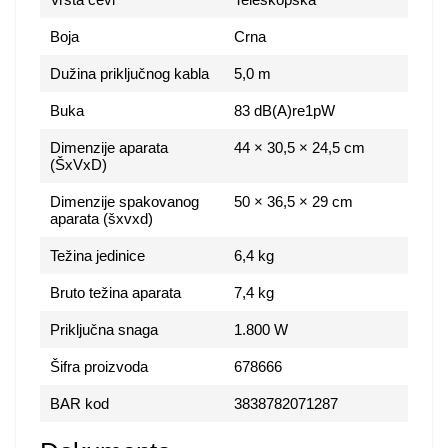
Boja
Crna
Dužina priključnog kabla
5,0 m
Buka
83 dB(A)re1pW
Dimenzije aparata
44 × 30,5 × 24,5 cm
(ŠxVxD)
Dimenzije spakovanog
50 × 36,5 × 29 cm
aparata (šxvxd)
Težina jedinice
6,4 kg
Bruto težina aparata
7,4 kg
Priključna snaga
1.800 W
Šifra proizvoda
678666
BAR kod
3838782071287