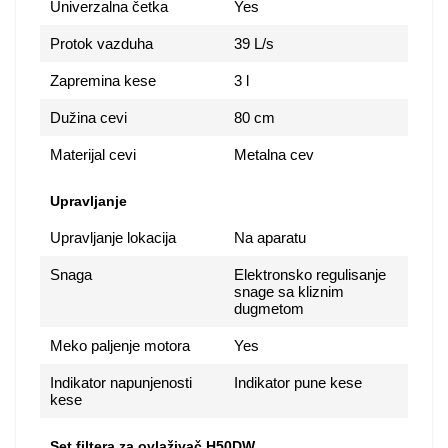
Univerzalna četka
Yes
Protok vazduha
39 L/s
Zapremina kese
3 l
Dužina cevi
80 cm
Materijal cevi
Metalna cev
Upravljanje
Upravljanje lokacija
Na aparatu
Snaga
Elektronsko regulisanje
snage sa kliznim
dugmetom
Meko paljenje motora
Yes
Indikator napunjenosti
Indikator pune kese
kese
Set filtera za ovlaživač H50DW