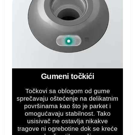
Gumeni točkići
Točkovi sa oblogom od gume
sprečavaju oštećenje na delikatnim
površinama kao što je parket i
omogućavaju stabilnost. Tako
usisivač ne ostavlja nikakve
tragove ni ogrebotine dok se kreće