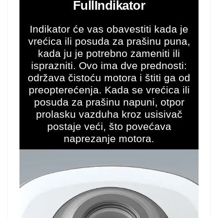
FullIndikator
Indikator će vas obavestiti kada je
vrećica ili posuda za prašinu puna,
kada ju je potrebno zameniti ili
isprazniti. Ovo ima dve prednosti:
održava čistoću motora i štiti ga od
preopterećenja. Kada se vrećica ili
posuda za prašinu napuni, otpor
prolasku vazduha kroz usisivač
postaje veći, što povećava
naprezanje motora.