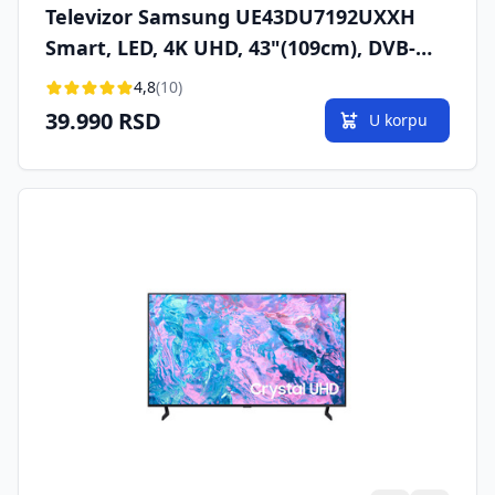
Televizor Samsung UE43DU7192UXXH
Smart, LED, 4K UHD, 43"(109cm), DVB-
T2/C/S2
4,8
(10)
39.990 RSD
U korpu