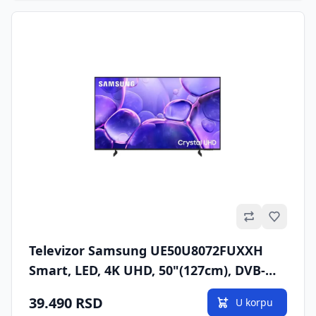
Omilje
Televizor Samsung UE50U8072FUXXH
Smart, LED, 4K UHD, 50"(127cm), DVB-
T2/C/S2
39.490 RSD
U korpu