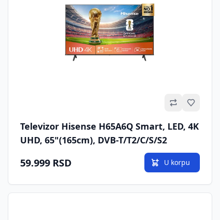
Omilje
Televizor Hisense H65A6Q Smart, LED, 4K
UHD, 65"(165cm), DVB-T/T2/C/S/S2
59.999 RSD
U korpu