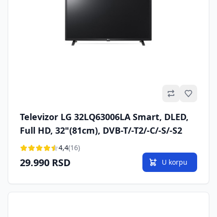
Omilje
Televizor LG 32LQ63006LA Smart, DLED,
Full HD, 32"(81cm), DVB-T/​-T2/​-C/​-S/​-S2
4,4
(16)
29.990 RSD
U korpu