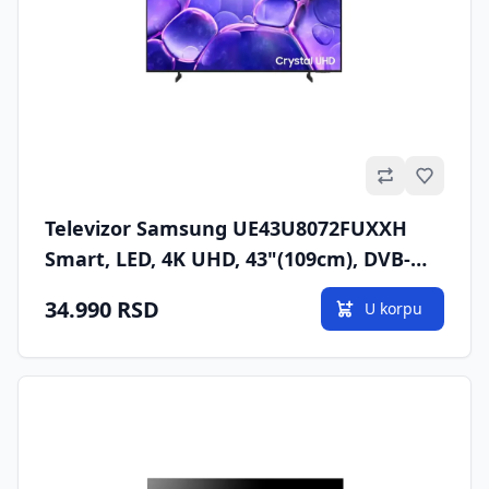
Omilje
Televizor Samsung UE43U8072FUXXH
Smart, LED, 4K UHD, 43"(109cm), DVB-
T2/C/S2
34.990 RSD
U korpu