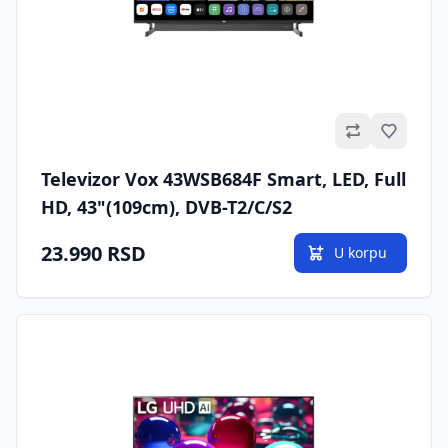
Omilje
Televizor Vox 43WSB684F Smart, LED, Full
HD, 43"(109cm), DVB-T2/C/S2
23.990 RSD
U korpu