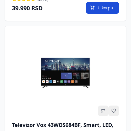
39.990 RSD
U korpu
Omilje
Televizor Vox 43WOS684BF, Smart, LED,