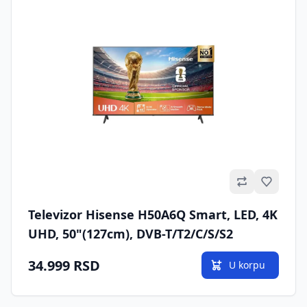
Omilje
Televizor Hisense H50A6Q Smart, LED, 4K
UHD, 50"(127cm), DVB-T/T2/C/S/S2
34.999 RSD
U korpu