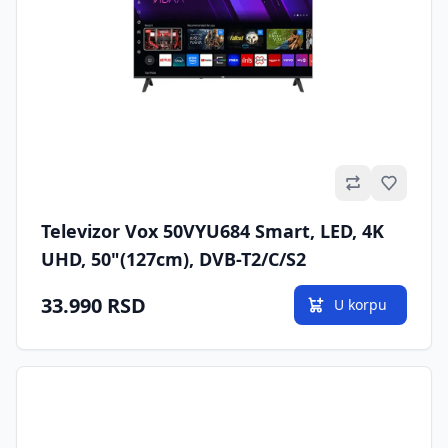
Omilje
Televizor Vox 50VYU684 Smart, LED, 4K
UHD, 50"(127cm), DVB-T2/C/S2
33.990 RSD
U korpu