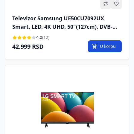
Omilje
Televizor Samsung UE50CU7092UX
Smart, LED, 4K UHD, 50"(127cm), DVB-
T2/C/S2
4,0
(12)
42.999 RSD
U korpu