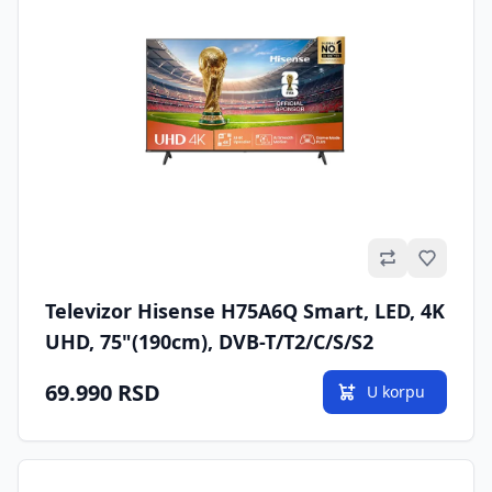
Omilje
Televizor Hisense H75A6Q Smart, LED, 4K
UHD, 75"(190cm), DVB-T/T2/C/S/S2
69.990 RSD
U korpu