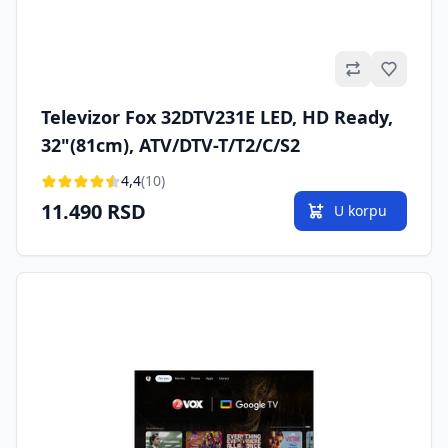
Omilje
Televizor Fox 32DTV231E LED, HD Ready,
32"(81cm), ATV/DTV-T/T2/C/S2
4,4
(10)
11.490 RSD
U korpu