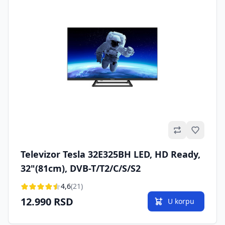
Omilje
Televizor Tesla 32E325BH LED, HD Ready,
32"(81cm), DVB-T/T2/C/S/S2
4,6
(21)
12.990 RSD
U korpu