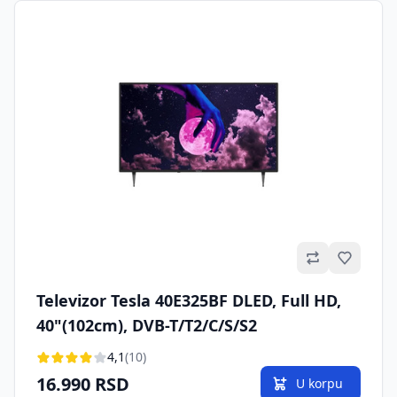
Omilje
Televizor Tesla 40E325BF DLED, Full HD,
40"(102cm), DVB-T/T2/C/S/S2
4,1
(10)
16.990 RSD
U korpu