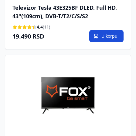
Televizor Tesla 43E325BF DLED, Full HD,
43"(109cm), DVB-T/T2/C/S/S2
4,4
(11)
19.490 RSD
U korpu