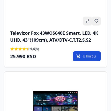
Omilje
Televizor Fox 43WOS640E Smart, LED, 4K
UHD, 43"(109cm), ATV/DTV-C,T,T2,S,S2
4,6
(8)
25.990 RSD
U korpu