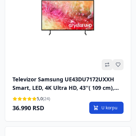
Omilje
Televizor Samsung UE43DU7172UXXH
Smart, LED, 4K Ultra HD, 43''( 109 cm),
DVB-T2/C/S2
5,0
(24)
36.990 RSD
U korpu