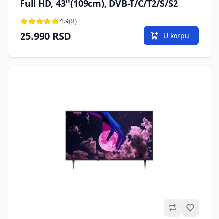
Full HD, 43''(109cm), DVB-T/C/T2/S/S2
4,9
(8)
25.990 RSD
U korpu
Omilje