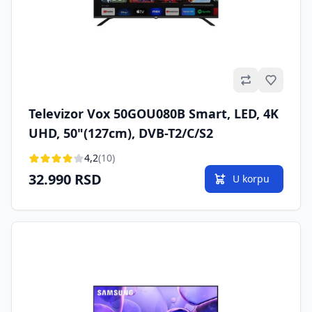
Omilje
Televizor Vox 50GOU080B Smart, LED, 4K
UHD, 50"(127cm), DVB-T2/C/S2
4,2
(10)
32.990 RSD
U korpu