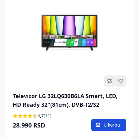
Omilje
Televizor LG 32LQ630B6LA Smart, LED,
HD Ready 32"(81cm), DVB-T2/S2
4,7
(11)
28.990 RSD
U korpu