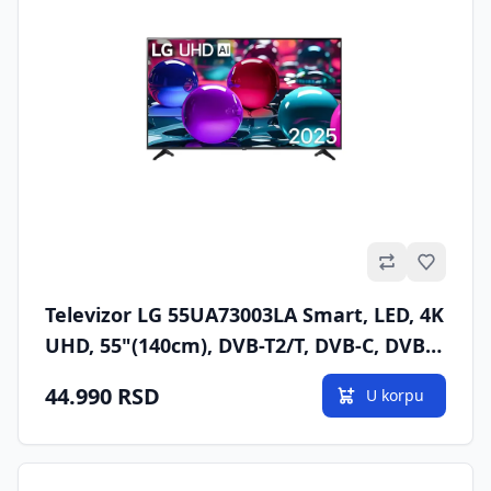
Omilje
Televizor LG 55UA73003LA Smart, LED, 4K
UHD, 55"(140cm), DVB-T2/T, DVB-C, DVB-
S2/S
44.990 RSD
U korpu