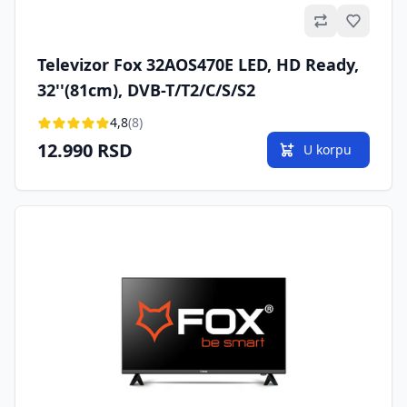
Omilje
Televizor Fox 32AOS470E LED, HD Ready,
32''(81cm), DVB-T/T2/C/S/S2
4,8
(8)
12.990 RSD
U korpu