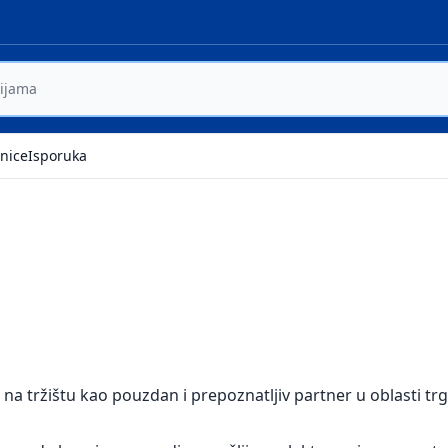
nice
Isporuka
 na tržištu kao pouzdan i prepoznatljiv partner u oblasti t