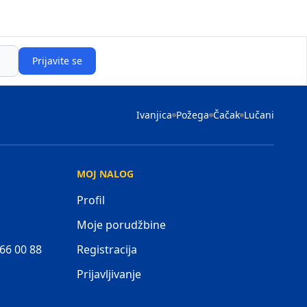
Prijavite se
Ivanjica
Požega
Čačak
Lučani
MOJ NALOG
Profil
Moje porudžbine
 66 00 88
Registracija
Prijavljivanje