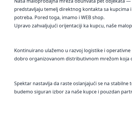
Naša maloprodajna mreža obuhvata pet objekata — dva
predstavljaju temelj direktnog kontakta sa kupcima i
potreba. Pored toga, imamo i WEB shop.
Upravo zahvaljujući orijentaciji ka kupcu, naše ma
Kontinuirano ulažemo u razvoj logistike i operativn
dobro organizovanom distributivnom mrežom koja om
Spektar nastavlja da raste oslanjajući se na stabilne t
budemo siguran izbor za naše kupce i pouzdan part