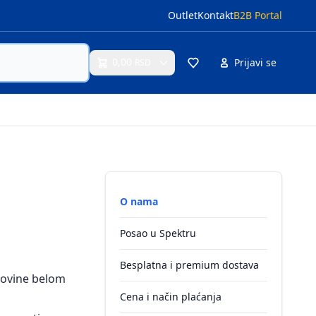
Outlet
Kontakt
B2B Portal
0,00
Prijavi se
RSD
Cart
O nama
Posao u Spektru
Besplatna i premium dostava
rgovine belom
Cena i način plaćanja