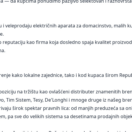
sana — da kupcima ponudimo pažljivo selektovan i raznovrst
 veleprodaju električnih aparata za domacinstvo, malih ku
e.
 reputaciju kao firma koja dosledno spaja kvalitet proizvod
ma.
renje kako lokalne zajednice, tako i kod kupaca širom Repub
ziciju na tržištu kao ovlašćeni distributer znamenitih bre
o, Tim Sistem, Tesy, De'Longhi i mnoge druge iz našeg brend
ivaju širok spektar pravnih lica: od manjih preduzeća sa o
, pa sve do velikih sistema sa desetinama prodajnih objek