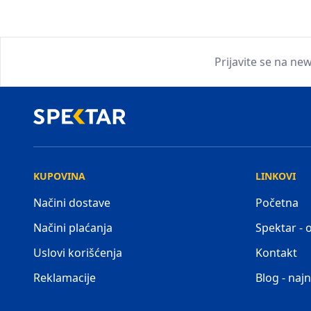
Prijavite se na new
KUPOVINA
LINKOVI
Načini dostave
Početna
Načini plaćanja
Spektar -
Uslovi korišćenja
Kontakt
Reklamacije
Blog - najn