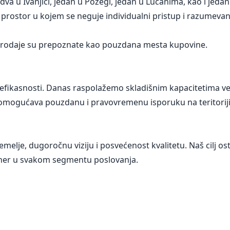
 u Ivanjici, jedan u Požegi, jedan u Lučanima, kao i jedan
 prostor u kojem se neguje individualni pristup i razumevan
loprodaje su prepoznate kao pouzdana mesta kupovine.
e efikasnosti. Danas raspolažemo skladišnim kapacitetima v
ogućava pouzdanu i pravovremenu isporuku na teritoriji c
emelje, dugoročnu viziju i posvećenost kvalitetu. Naš cilj ost
ner u svakom segmentu poslovanja.