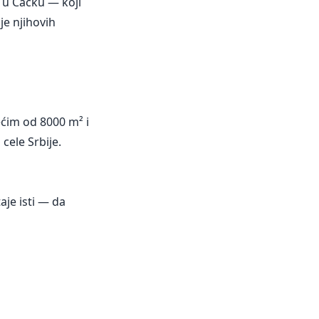
 u Čačku — koji
je njihovih
ećim od 8000 m² i
ele Srbije.
aje isti — da