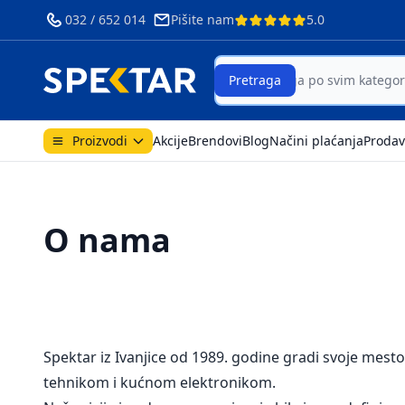
032 / 652 014
Pišite nam
5.0
Search
Pretraga
Proizvodi
Akcije
Brendovi
Blog
Načini plaćanja
Prodav
O nama
Spektar iz Ivanjice od 1989. godine gradi svoje mesto
tehnikom i kućnom elektronikom.