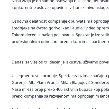
Naša vizija je od samog osnivanja bila jasno defini
konkurentne uslove kupovine i vrhunski nivo usluge.
Osnovna delatnost kompanije obuhvata maloprodaju i
štednjaka na čvrsto gorivo, kao i audio i video oprem
Tokom decenija našeg poslovanja, Spektar je izgradio
profesionalnim odnosom prema kupcima i partneri
Danas, sa više od tri decenije iskustva, uživamo pove
U segmentu veleprodaje, Spektar zauzima značajnu po
Gorenje, Alfa Plam Vranje, Milan Blagojević Smederev
Naša mreža broji preko 400 aktivnih kupaca koji pokr
preko kompanija sa razvijenom maloprodajnim lancem