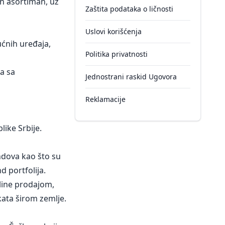
an asortiman, uz
Zaštita podataka o ličnosti
Uslovi korišćenja
ćnih uređaja,
Politika privatnosti
a sa
Jednostrani raskid Ugovora
Reklamacije
like Srbije.
ndova kao što su
 portfolija.
nline prodajom,
ata širom zemlje.