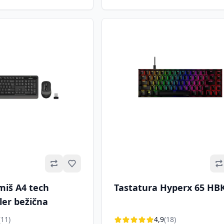
Omiljeno
miš A4 tech
Tastatura Hyperx 65 HB
ler bežična
(11)
4,9
(18)