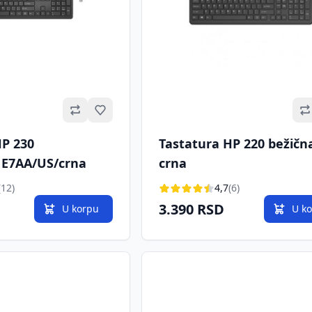
Omiljeno
HP 230
Tastatura HP 220 bežičn
1E7AA/US/crna
crna
(12)
4,7
(6)
3.390 RSD
U korpu
U k