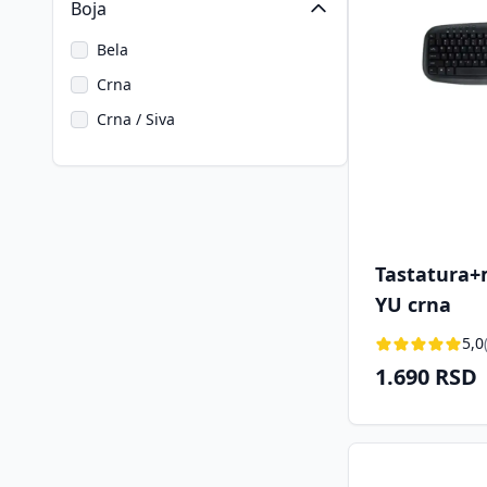
Boja
Bela
Crna
Crna / Siva
Tastatura+
YU crna
5,0
1.690 RSD