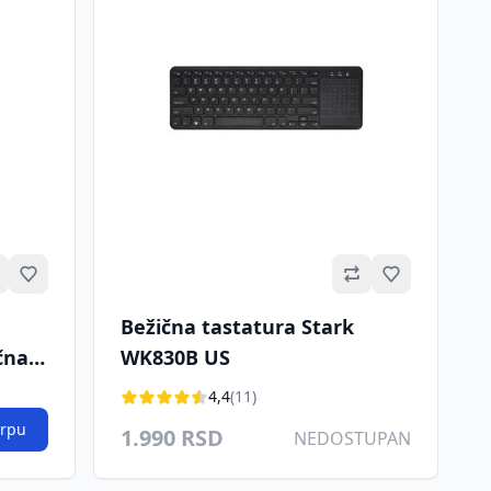
Omiljeno
Omiljeno
Bežična tastatura Stark
čna
WK830B US
4,4
(11)
orpu
1.990 RSD
NEDOSTUPAN