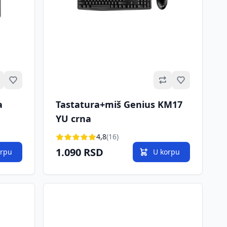
Omiljeno
Omiljeno
a
Tastatura+miš Genius KM17
YU crna
4,8
(16)
1.090 RSD
orpu
U korpu