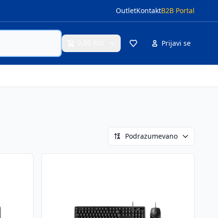
Outlet
Kontakt
B2B Portal
0,00
Prijavi se
RSD
Cart
Podrazumevano