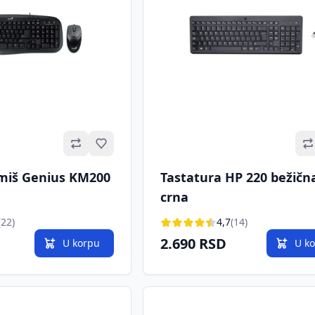
Omiljeno
miš Genius KM200
Tastatura HP 220 bežičn
crna
(22)
4,7
(14)
2.690 RSD
U korpu
U k