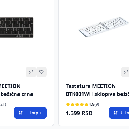
Omiljeno
MEETION
Tastatura MEETION
bežična crna
BTK001WH sklopiva beži
bela
(21)
4,8
(9)
1.399 RSD
U korpu
U k