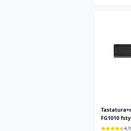
Tastatura+
FG1010 fsty
4,7