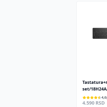
Tastatura+m
set/18H24A
4,6
4.590 RSD