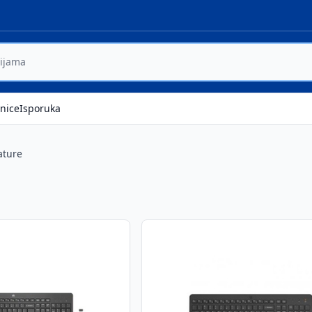
nice
Isporuka
ature