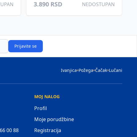
3.890 RSD
TUPAN
NEDOSTUPAN
Prijavite se
Ivanjica
Požega
Čačak
Lučani
MOJ NALOG
Profil
Moje porudžbine
 66 00 88
Registracija