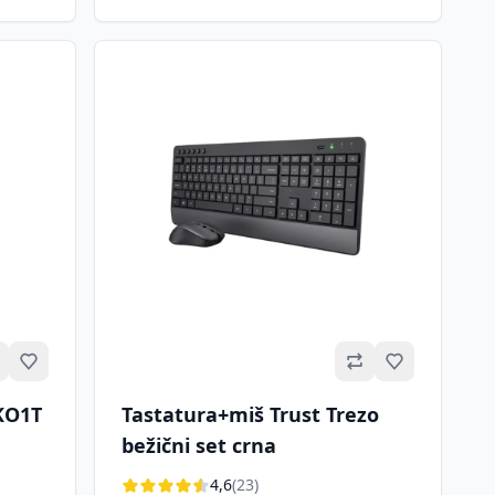
Omiljeno
Omiljeno
KO1T
Tastatura+miš Trust Trezo
bežični set crna
4,6
(23)