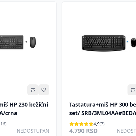
Omiljeno
iš HP 230 bežični
Tastatura+miš HP 300 be
A/crna
set/ SRB/3ML04AA#BED/
(16)
4,9
(7)
4.790 RSD
NEDOSTUPAN
NEDOS