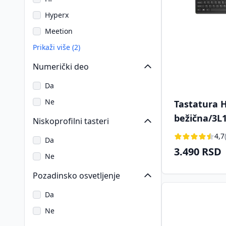
Hyperx
Meetion
Prikaži više (2)
Numerički deo
Da
Ne
Tastatura 
bežična/3L
Niskoprofilni tasteri
4,7
Da
3.490 RSD
Ne
Pozadinsko osvetljenje
Da
Ne