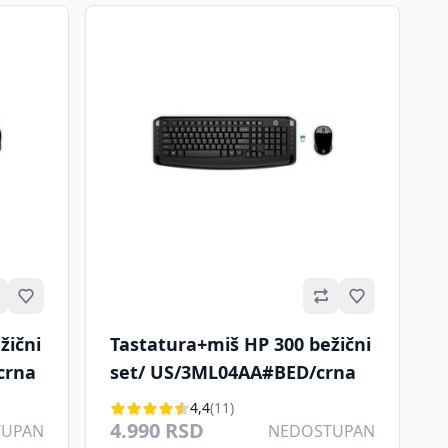
Omiljeno
Omiljeno
žični
Tastatura+miš HP 300 bežični
crna
set/ US/3ML04AA#BED/crna
4,4
(11)
4.990 RSD
TUPAN
NEDOSTUPAN