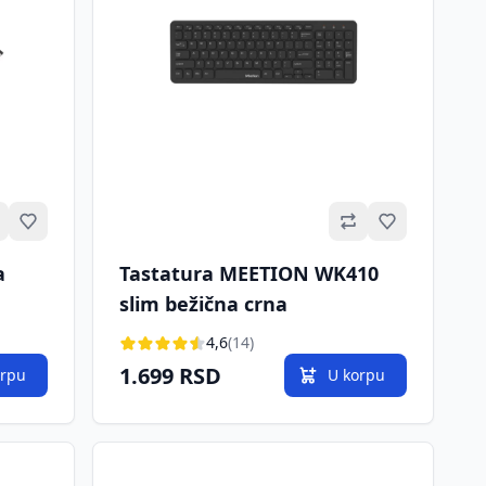
Omiljeno
Omiljeno
a
Tastatura MEETION WK410
slim bežična crna
4,6
(14)
1.699 RSD
orpu
U korpu