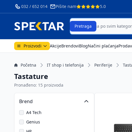
032 / 652 014
Pišite nam
5.0
ri
Search
Pretraga
Proizvodi
Akcije
Brendovi
Blog
Načini plaćanja
Prodav
Početna
IT shop i telefonija
Periferije
Tast
Tastature
Pronađeno: 15 proizvoda
Brend
A4 Tech
Genius
HP