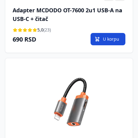
Adapter MCDODO OT-7600 2u1 USB-A na
USB-C + čitač
5,0
(23)
690 RSD
U korpu