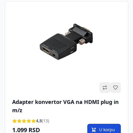
Omilje
Adapter konvertor VGA na HDMI plug in
m/z
4,8
(13)
1.099 RSD
U korpu