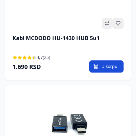
Omilje
Kabl MCDODO HU-1430 HUB 5u1
4,7
(25)
1.690 RSD
U korpu