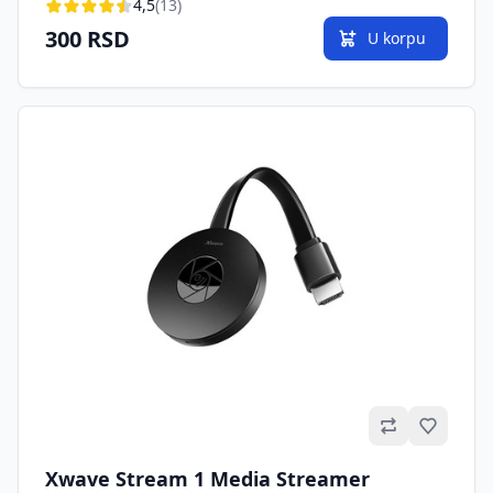
4,5
(13)
300 RSD
U korpu
Omilje
Xwave Stream 1 Media Streamer