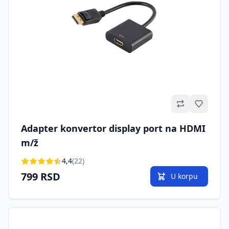
Omilje
Adapter konvertor display port na HDMI
m/ž
4,4
(22)
799 RSD
U korpu