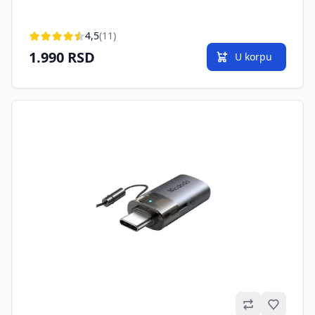
4,5
(11)
1.990 RSD
U korpu
Omilje