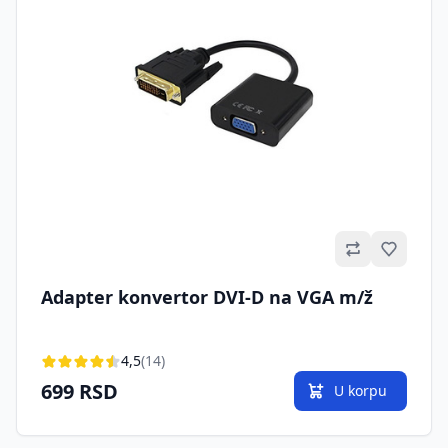
Omilje
Adapter konvertor DVI-D na VGA m/ž
4,5
(14)
699 RSD
U korpu