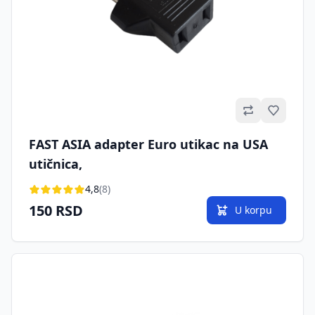
Omilje
FAST ASIA adapter Euro utikac na USA
utičnica,
4,8
(8)
150 RSD
U korpu