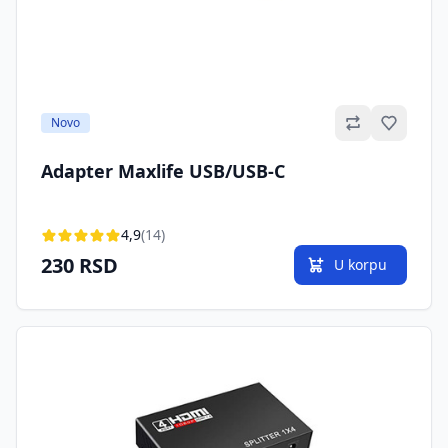
Omilje
Novo
Adapter Maxlife USB/USB-C
4,9
(14)
230 RSD
U korpu