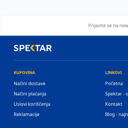
Prijavite se na new
KUPOVINA
LINKOVI
Načini dostave
Početna
Načini plaćanja
Spektar -
Uslovi korišćenja
Kontakt
Reklamacije
Blog - najn