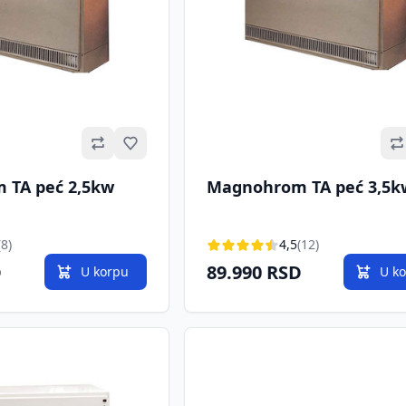
Omiljeno
 TA peć 2,5kw
Magnohrom TA peć 3,5k
(8)
4,5
(12)
D
89.990 RSD
U korpu
U k