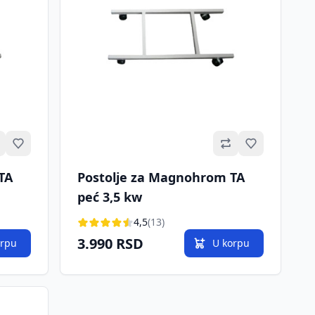
Omiljeno
Omiljeno
TA
Postolje za Magnohrom TA
peć 3,5 kw
4,5
(13)
3.990 RSD
orpu
U korpu