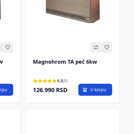
Omiljeno
Omiljeno
w
Magnohrom TA peć 6kw
4,8
(8)
126.990 RSD
orpu
U korpu