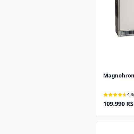
Magnohrom 
4,3
109.990 R