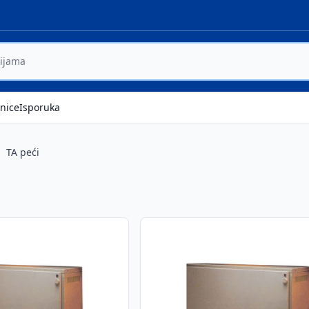
nice
Isporuka
TA peći