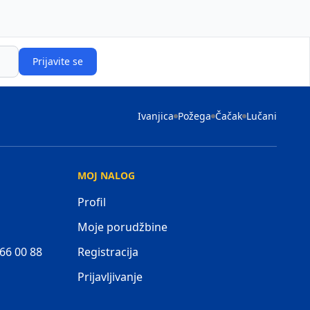
Prijavite se
Ivanjica
Požega
Čačak
Lučani
MOJ NALOG
Profil
Moje porudžbine
 66 00 88
Registracija
Prijavljivanje