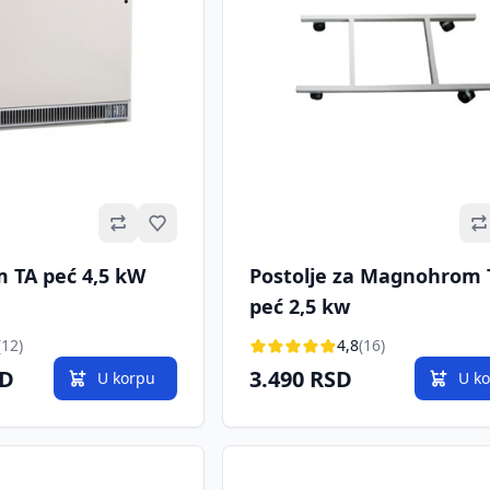
Omiljeno
TA peć 4,5 kW
Postolje za Magnohrom 
peć 2,5 kw
(12)
4,8
(16)
SD
3.490 RSD
U korpu
U k