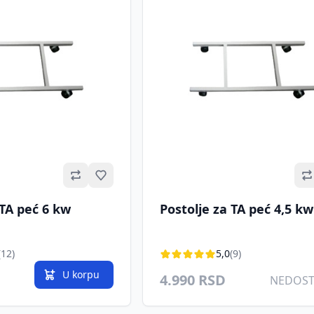
Omiljeno
 TA peć 6 kw
Postolje za TA peć 4,5 kw
(12)
5,0
(9)
U korpu
4.990 RSD
NEDOS