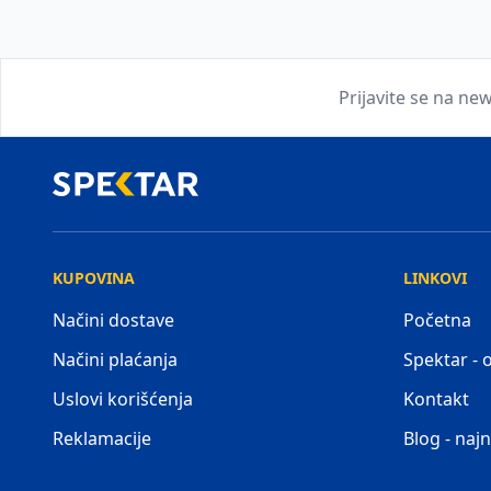
Prijavite se na new
KUPOVINA
LINKOVI
Načini dostave
Početna
Načini plaćanja
Spektar -
Uslovi korišćenja
Kontakt
Reklamacije
Blog - najn