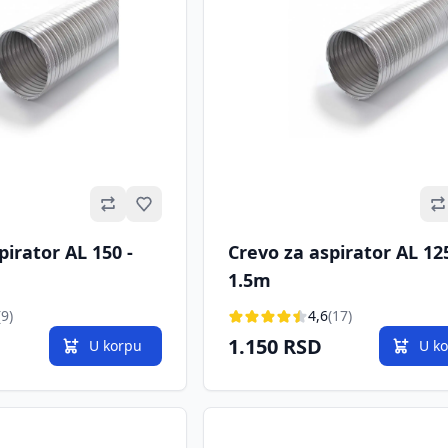
Omiljeno
pirator AL 150 -
Crevo za aspirator AL 125
1.5m
(9)
4,6
(17)
1.150 RSD
U korpu
U k