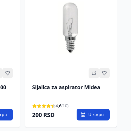
Omiljeno
Omiljeno
600
Sijalica za aspirator Midea
4,6
(10)
200 RSD
orpu
U korpu