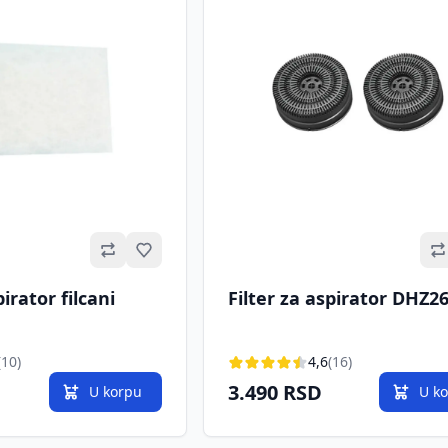
Omiljeno
pirator filcani
Filter za aspirator DHZ2
(10)
4,6
(16)
3.490 RSD
U korpu
U k