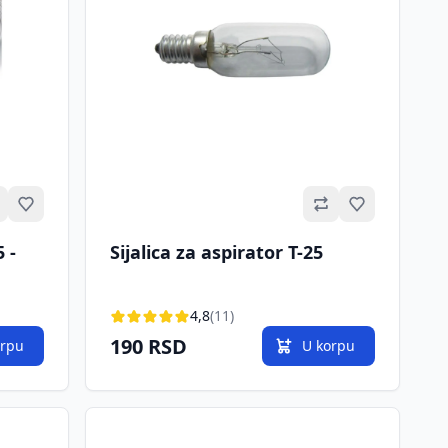
Omiljeno
Omiljeno
 -
Sijalica za aspirator T-25
4,8
(11)
190 RSD
orpu
U korpu