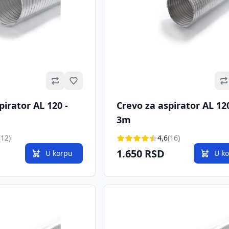
Omiljeno
pirator AL 120 -
Crevo za aspirator AL 120
3m
(12)
4,6
(16)
1.650 RSD
U korpu
U k