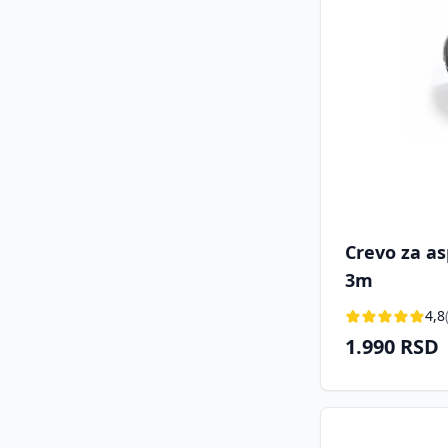
Crevo za as
3m
4,8
1.990 RSD