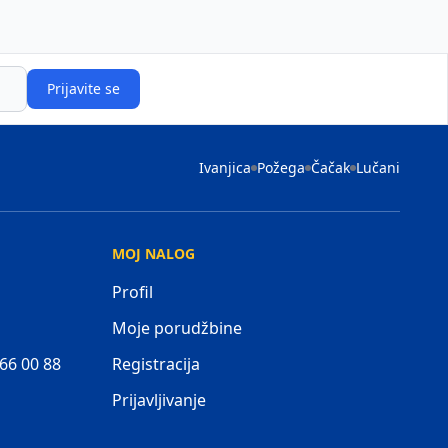
Prijavite se
Ivanjica
Požega
Čačak
Lučani
MOJ NALOG
Profil
Moje porudžbine
 66 00 88
Registracija
Prijavljivanje