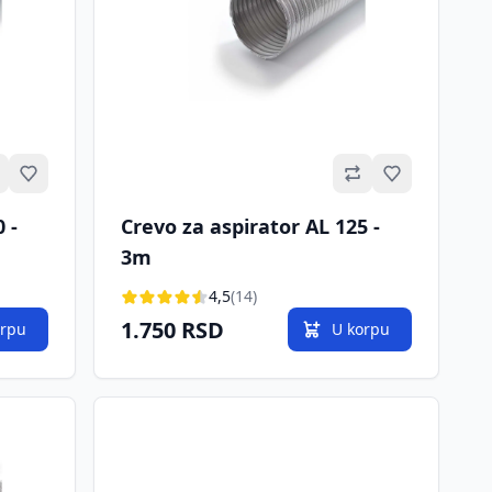
Omiljeno
Omiljeno
 -
Crevo za aspirator AL 125 -
3m
4,5
(14)
1.750 RSD
orpu
U korpu