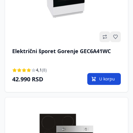
Omilje
Električni šporet Gorenje GEC6A41WC
4,1
(8)
42.990 RSD
U korpu