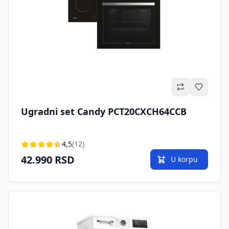
Omilje
Ugradni set Candy PCT20CXCH64CCB
4,5
(12)
42.990 RSD
U korpu