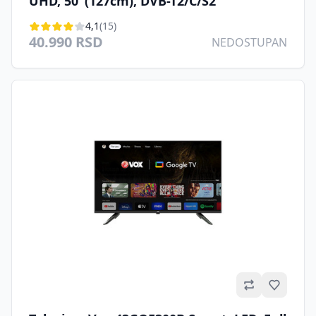
UHD, 50"(127cm), DVB-T2/C/S2
4,1
(15)
40.990 RSD
NEDOSTUPAN
Omilje