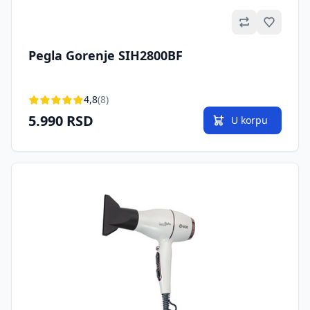
Omilje
Pegla Gorenje SIH2800BF
4,8
(8)
5.990 RSD
U korpu