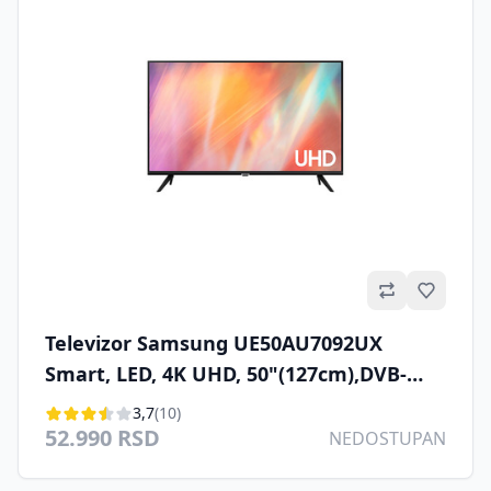
Omilje
Televizor Samsung UE50AU7092UX
Smart, LED, 4K UHD, 50"(127cm),DVB-
T2/C/S2
3,7
(10)
52.990 RSD
NEDOSTUPAN