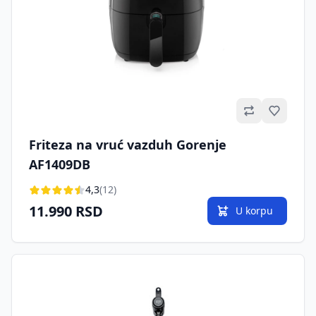
Omilje
Friteza na vruć vazduh Gorenje
AF1409DB
4,3
(12)
11.990 RSD
U korpu