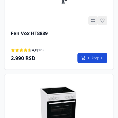
Omilje
Fen Vox HT8889
4,6
(16)
2.990 RSD
U korpu