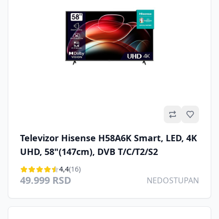
Omilje
Televizor Hisense H58A6K Smart, LED, 4K
UHD, 58"(147cm), DVB T/C/T2/S2
4,4
(16)
49.999 RSD
NEDOSTUPAN