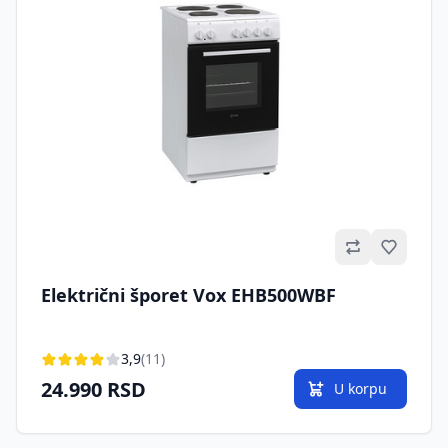
Omilje
Električni šporet Vox EHB500WBF
3,9
(11)
24.990 RSD
U korpu