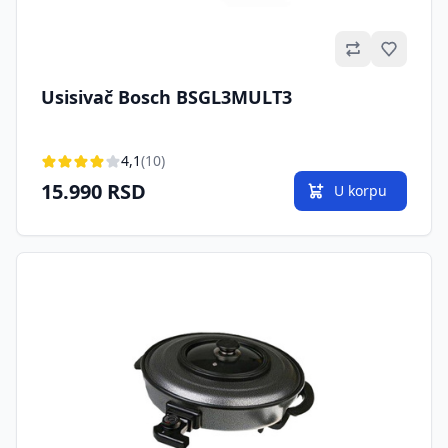
Omilje
Usisivač Bosch BSGL3MULT3
4,1
(10)
15.990 RSD
U korpu