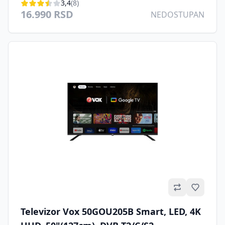
3,4
(8)
16.990 RSD
NEDOSTUPAN
Omilje
Televizor Vox 50GOU205B Smart, LED, 4K