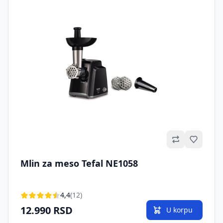
Omilje
Mlin za meso Tefal NE1058
4,4
(12)
12.990 RSD
U korpu