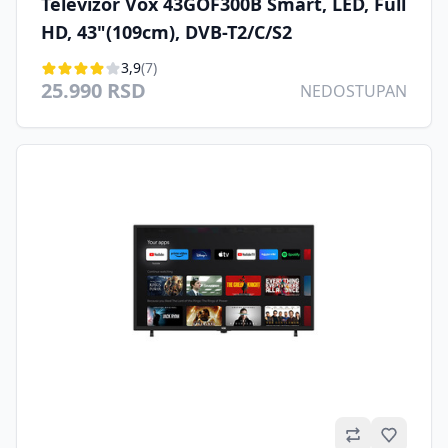
Televizor Vox 43GOF300B Smart, LED, Full
HD, 43"(109cm), DVB-T2/C/S2
3,9
(7)
25.990 RSD
NEDOSTUPAN
Omilje