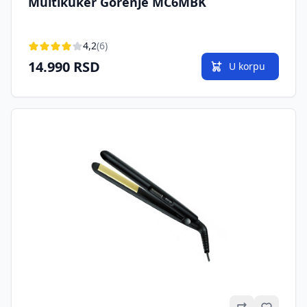
Multikuker Gorenje MC6MBK
4,2
(6)
14.990 RSD
U korpu