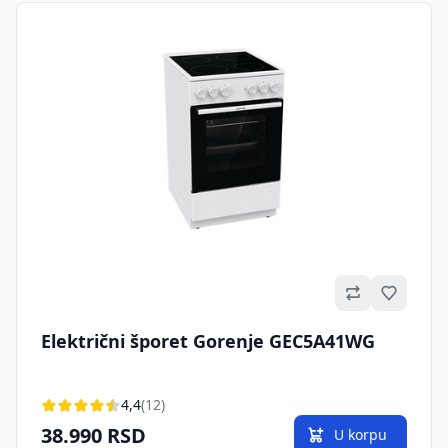
Omilje
Električni šporet Gorenje GEC5A41WG
4,4
(12)
38.990 RSD
U korpu