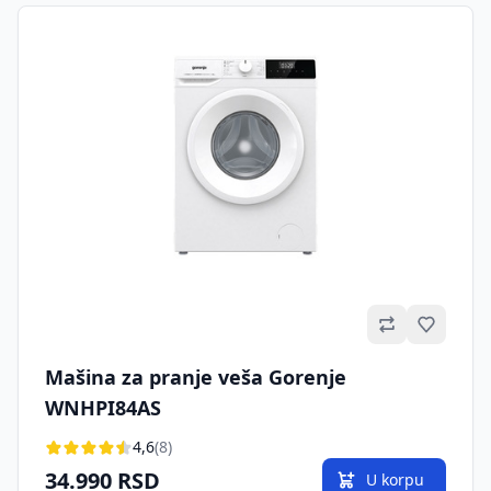
Omilje
Mašina za pranje veša Gorenje
WNHPI84AS
4,6
(8)
34.990 RSD
U korpu