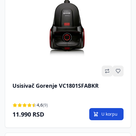
Omilje
Usisivač Gorenje VC1801SFABKR
4,6
(9)
11.990 RSD
U korpu