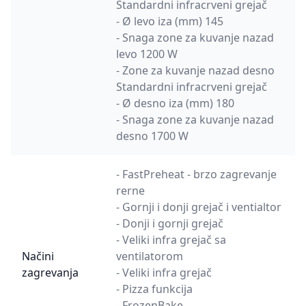
Standardni infracrveni grejač
- Ø levo iza (mm) 145
- Snaga zone za kuvanje nazad
levo 1200 W
- Zone za kuvanje nazad desno
Standardni infracrveni grejač
- Ø desno iza (mm) 180
- Snaga zone za kuvanje nazad
desno 1700 W
- FastPreheat - brzo zagrevanje
rerne
- Gornji i donji grejač i ventialtor
- Donji i gornji grejač
- Veliki infra grejač sa
Načini
ventilatorom
zagrevanja
- Veliki infra grejač
- Pizza funkcija
- FrozenBake