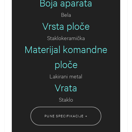
Boja aparata
Bela
Vrsta ploče
Staklokeramička
Materijal komandne
ploče
Lakirani metal
Vrata
Staklo
PUNE SPECIFIKACIJE +