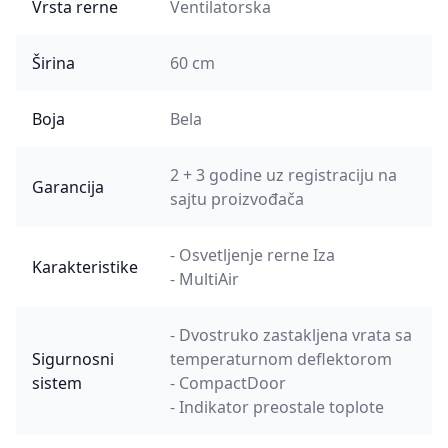
Vrsta rerne
Ventilatorska
Širina
60 cm
Boja
Bela
2 + 3 godine uz registraciju na
Garancija
sajtu proizvođača
- Osvetljenje rerne Iza
Karakteristike
- MultiAir
- Dvostruko zastakljena vrata sa
Sigurnosni
temperaturnom deflektorom
sistem
- CompactDoor
- Indikator preostale toplote