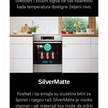
Svetlosni i zvučni signal će vas obavestiti
kada temperatura dostigne željeni nivo.
SilverMatte
Kvalitet i tip emajla su izuzetno bitni za
šporet i njegov rad. SilverMatte je visoko
otporan i jak materijal koji može da izdrži