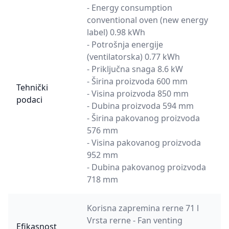
- Energy consumption
conventional oven (new energy
label) 0.98 kWh
- Potrošnja energije
(ventilatorska) 0.77 kWh
- Priključna snaga 8.6 kW
- Širina proizvoda 600 mm
Tehnički
- Visina proizvoda 850 mm
podaci
- Dubina proizvoda 594 mm
- Širina pakovanog proizvoda
576 mm
- Visina pakovanog proizvoda
952 mm
- Dubina pakovanog proizvoda
718 mm
Korisna zapremina rerne 71 l
Vrsta rerne - Fan venting
Efikasnost