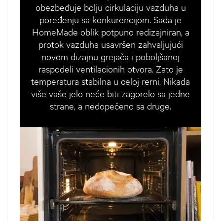
obezbeđuje bolju cirkulaciju vazduha u
poređenju sa konkurencijom. Sada je
HomeMade oblik potpuno redizajniran, a
protok vazduha usavršen zahvaljujući
novom dizajnu grejača i poboljšanoj
raspodeli ventilacionih otvora. Zato je
temperatura stabilna u celoj rerni. Nikada
više vaše jelo neće biti zagorelo sa jedne
strane, a nedopečeno sa druge.