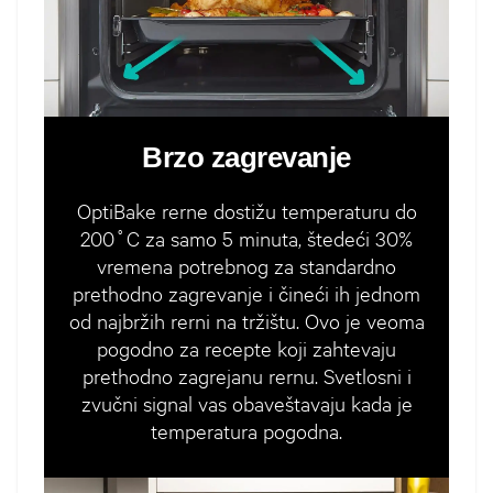
Brzo zagrevanje
OptiBake rerne dostižu temperaturu do
200˚C za samo 5 minuta, štedeći 30%
vremena potrebnog za standardno
prethodno zagrevanje i čineći ih jednom
od najbržih rerni na tržištu. Ovo je veoma
pogodno za recepte koji zahtevaju
prethodno zagrejanu rernu. Svetlosni i
zvučni signal vas obaveštavaju kada je
temperatura pogodna.