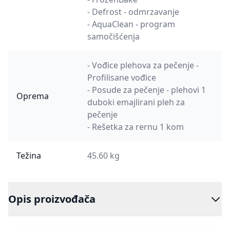
- Defrost - odmrzavanje
- AquaClean - program
samočišćenja
- Vođice plehova za pečenje -
Profilisane vođice
- Posude za pečenje - plehovi 1
Oprema
duboki emajlirani pleh za
pečenje
- Rešetka za rernu 1 kom
Težina
45.60 kg
Opis proizvođača