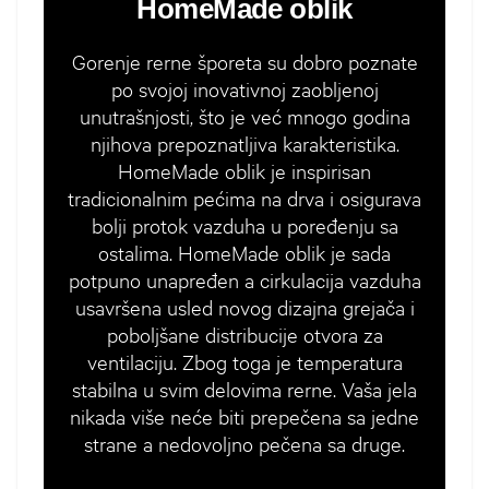
HomeMade oblik
Gorenje rerne šporeta su dobro poznate
po svojoj inovativnoj zaobljenoj
unutrašnjosti, što je već mnogo godina
njihova prepoznatljiva karakteristika.
HomeMade oblik je inspirisan
tradicionalnim pećima na drva i osigurava
bolji protok vazduha u poređenju sa
ostalima. HomeMade oblik je sada
potpuno unapređen a cirkulacija vazduha
usavršena usled novog dizajna grejača i
poboljšane distribucije otvora za
ventilaciju. Zbog toga je temperatura
stabilna u svim delovima rerne. Vaša jela
nikada više neće biti prepečena sa jedne
strane a nedovoljno pečena sa druge.