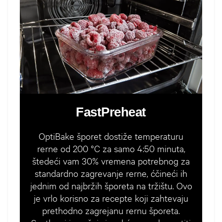
FastPreheat
OptiBake šporet dostiže temperaturu
rerne od 200 °C za samo 4:50 minuta,
štedeći vam 30% vremena potrebnog za
standardno zagrevanje rerne, ćčineći ih
jednim od najbržih šporeta na tržištu. Ovo
je vrlo korisno za recepte koji zahtevaju
prethodno zagrejanu rernu šporeta.