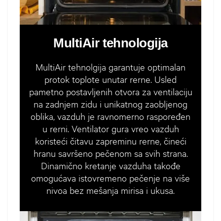
MultiAir tehnologija
MultiAir tehnolgija garantuje optimalan
protok toplote unutar rerne. Usled
pametno postavljenih otvora za ventilaciju
na zadnjem zidu i unikatnog zaobljenog
oblika, vazduh je ravnomerno raspoređen
u rerni. Ventilator gura vreo vazduh
koristeći čitavu zapreminu rerne, čineći
hranu savršeno pečenom sa svih strana.
Dinamično kretanje vazduha takođe
omogućava istovremeno pečenje na više
nivoa bez mešanja mirisa i ukusa.