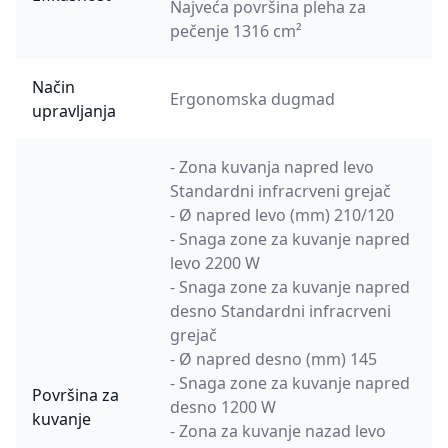
Najveća površina pleha za
pečenje 1316 cm²
Način
Ergonomska dugmad
upravljanja
- Zona kuvanja napred levo
Standardni infracrveni grejač
- Ø napred levo (mm) 210/120
- Snaga zone za kuvanje napred
levo 2200 W
- Snaga zone za kuvanje napred
desno Standardni infracrveni
grejač
- Ø napred desno (mm) 145
- Snaga zone za kuvanje napred
Površina za
desno 1200 W
kuvanje
- Zona za kuvanje nazad levo