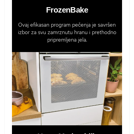
FrozenBake
Ovaj efikasan program pečenja je savršen
izbor za svu zamrznutu hranu i prethodno
pripremljena jela.