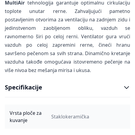
MultiAir
tehnologija garantuje optimalnu cirkulaciju
toplote unutar rerne. Zahvaljujući pametno
postavljenim otvorima za ventilaciju na zadnjem zidu i
jedinstvenom zaobljenom obliku, vazduh se
ravnomerno širi po celoj rerni. Ventilator gura vrući
vazduh po celoj zapremini rerne, čineći hranu
savršeno pečenom sa svih strana. Dinamično kretanje
vazduha takođe omogućava istovremeno pečenje na
više nivoa bez mešanja mirisa i ukusa.
Specifikacije
Vrsta ploče za
Staklokeramička
kuvanje