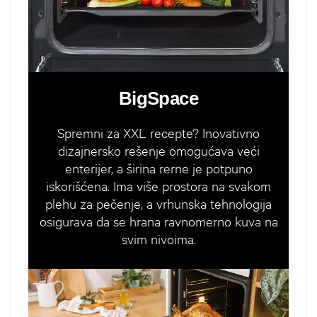
BigSpace
Spremni za XXL recepte? Inovativno
dizajnersko rešenje omogućava veći
enterijer, a širina rerne je potpuno
iskorišćena. Ima više prostora na svakom
plehu za pečenje, a vrhunska tehnologija
osigurava da se hrana ravnomerno kuva na
svim nivoima.