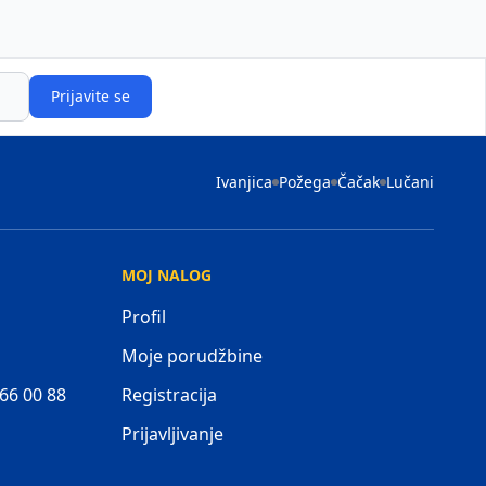
Prijavite se
Ivanjica
Požega
Čačak
Lučani
MOJ NALOG
Profil
Moje porudžbine
 66 00 88
Registracija
Prijavljivanje