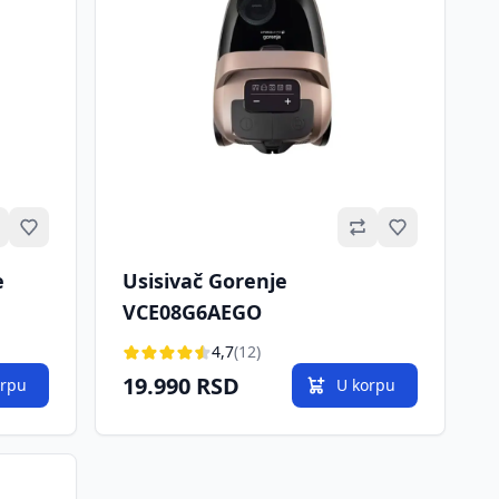
Omiljeno
Omiljeno
e
Usisivač Gorenje
VCE08G6AEGO
4,7
(12)
19.990 RSD
orpu
U korpu