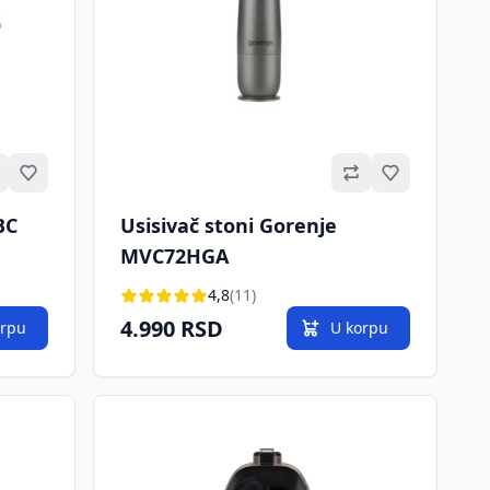
Omiljeno
Omiljeno
BC
Usisivač stoni Gorenje
MVC72HGA
4,8
(11)
4.990 RSD
orpu
U korpu