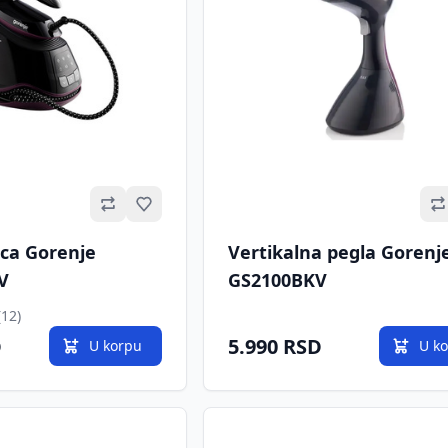
Omiljeno
ica Gorenje
Vertikalna pegla Gorenj
V
GS2100BKV
(12)
D
5.990 RSD
U korpu
U k