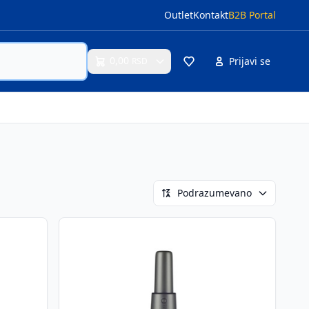
Outlet
Kontakt
B2B Portal
0,00
Prijavi se
RSD
Cart
Podrazumevano