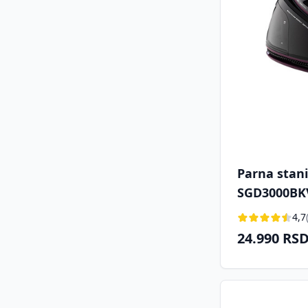
Parna stan
SGD3000BK
4,7
24.990 RS