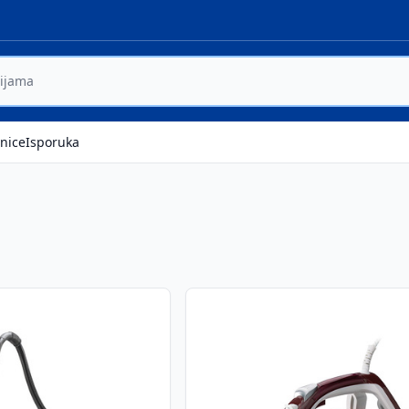
nice
Isporuka