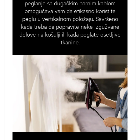
peglanje sa dugačkim parnim kablom
omogućava vam da efikasno koristite
peglu u vertikalnom položaju. Savršeno
kada treba da popravite neke izgužvane
delove na košulji ili kada peglate osetljive
tkanine.