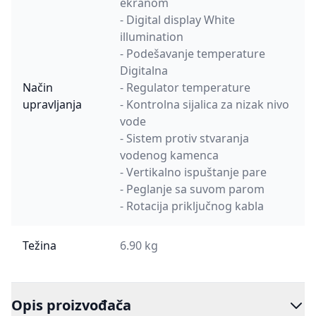
ekranom
- Digital display White
illumination
- Podešavanje temperature
Digitalna
Način
- Regulator temperature
upravljanja
- Kontrolna sijalica za nizak nivo
vode
- Sistem protiv stvaranja
vodenog kamenca
- Vertikalno ispuštanje pare
- Peglanje sa suvom parom
- Rotacija priključnog kabla
Težina
6.90 kg
Opis proizvođača