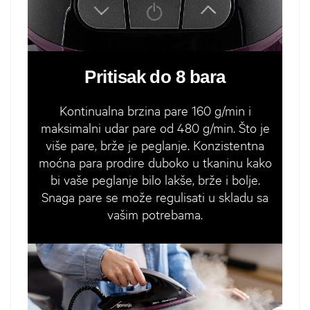
Pritisak do 8 bara
Kontinualna brzina pare 160 g/min i
maksimalni udar pare od 480 g/min. Što je
više pare, brže je peglanje. Konzistentna
moćna para prodire duboko u tkaninu kako
bi vaše peglanje bilo lakše, brže i bolje.
Snaga pare se može regulisati u skladu sa
vašim potrebama.