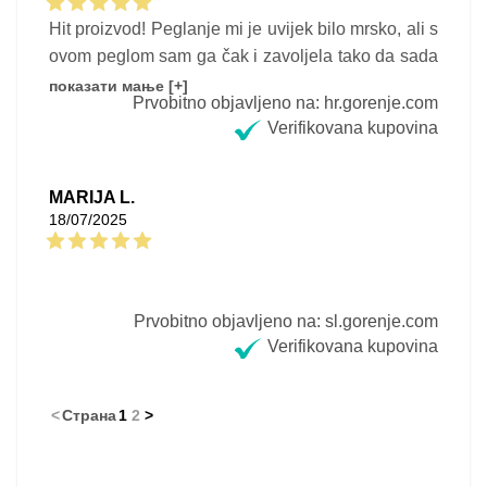
интуитивном дигиталном контролом, који могу
Hit proizvod! Peglanje mi je uvijek bilo mrsko, ali s
да препоручим свима који траже
ovom peglom sam ga čak i zavoljela tako da sada
професионалне резултате пеглања код куће.
peglam što treba i ne treba :)
показати мање [+]
Prvobitno objavljeno na: hr.gorenje.com
Verifikovana kupovina
MARIJA L.
18/07/2025
Prvobitno objavljeno na: sl.gorenje.com
Verifikovana kupovina
<
Страна
1
2
>