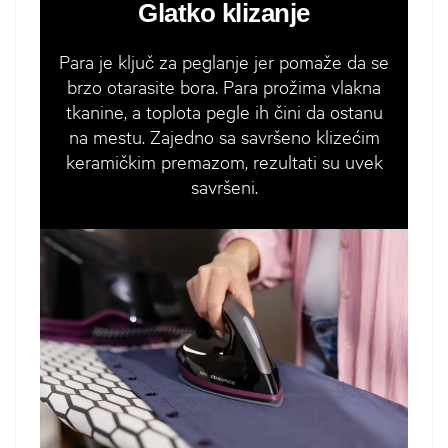
Glatko klizanje
Para je ključ za peglanje jer pomaže da se
brzo otarasite bora. Para prožima vlakna
tkanine, a toplota pegle ih čini da ostanu
na mestu. Zajedno sa savršeno klizećim
keramičkim premazom, rezultati su uvek
savršeni.