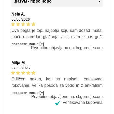
Датум - прво ново
Nela A.
30/06/2026
Ova pegla je top, najbolja koju sam dosad imala.
Inače nisam fan glačanja, ali s ovim je baš gušt
raditi.
показати мање [+]
Prvobitno objavljeno na: hr.gorenje.com
Mitja M.
27/06/2026
Odličen nakup, kot so napisali, enostavno
rokovanje, velika posoda za vodo in z enkratnim
potegom naredi delo.
показати мање [+]
Prvobitno objavljeno na: sl.gorenje.com
Verifikovana kupovina