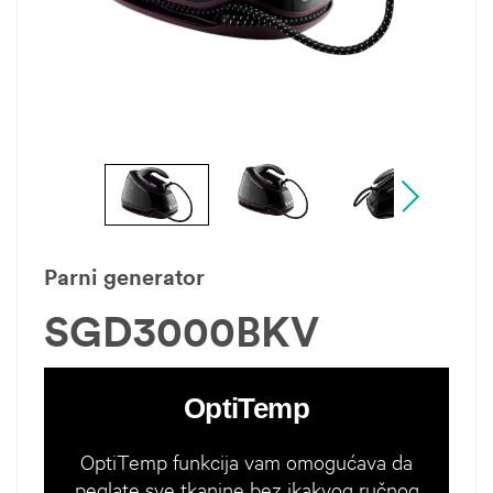
Parni generator
SGD3000BKV
OptiTemp
OptiTemp funkcija vam omogućava da
peglate sve tkanine bez ikakvog ručnog