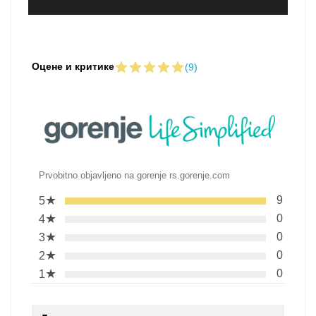
Оцене и критике
(9)
Prvobitno objavljeno na gorenje rs.gorenje.com
★
9
5
★
0
4
★
0
3
★
0
2
★
0
1