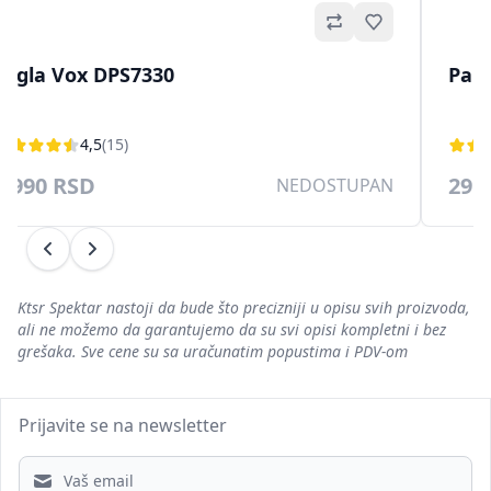
Omiljeno
Pegla Vox DPS7330
Parn
4,5
(15)
9.990 RSD
29.
NEDOSTUPAN
Prethodni
Sledeći
Ktsr Spektar nastoji da bude što precizniji u opisu svih proizvoda,
ali ne možemo da garantujemo da su svi opisi kompletni i bez
grešaka. Sve cene su sa uračunatim popustima i PDV-om
Prijavite se na newsletter
Email address