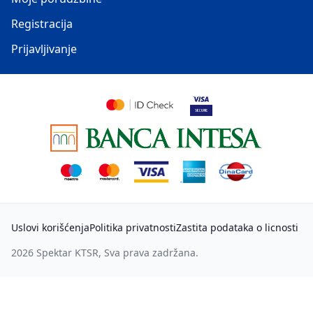
Registracija
Prijavljivanje
Uslovi korišćenja
Politika privatnosti
Zastita podataka o licnosti
2026
Spektar KTSR
, Sva prava zadržana.