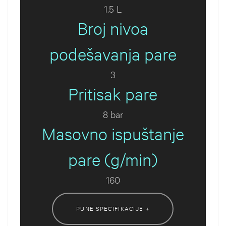
1.5 L
Broj nivoa
podešavanja pare
3
Pritisak pare
8 bar
Masovno ispuštanje
pare (g/min)
160
PUNE SPECIFIKACIJE +