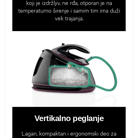
koji je izdržljiv, ne rđa, otporan je na
temperaturno širenje i samim tim ima duži
vek trajanja.
Vertikalno peglanje
Lagan, kompaktan i ergonomski deo za