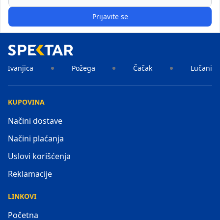
Prijavite se
Ivanjica
Požega
Čačak
Lučani
KUPOVINA
Načini dostave
Načini plaćanja
Uslovi korišćenja
Reklamacije
LINKOVI
Početna