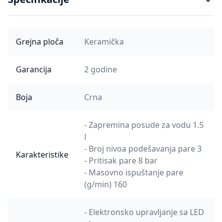
Grejna ploča
Keramička
Garancija
2 godine
Boja
Crna
- Zapremina posude za vodu 1.5
l
- Broj nivoa podešavanja pare 3
Karakteristike
- Pritisak pare 8 bar
- Masovno ispuštanje pare
(g/min) 160
- Elektronsko upravljanje sa LED