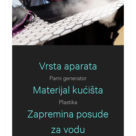
Vrsta aparata
Parni generator
Materijal kućišta
Plastika
Zapremina posude
za vodu