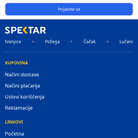
Prijavite se
Ivanjica
Požega
Čačak
Lučani
KUPOVINA
Načini dostave
Načini plaćanja
Uslovi korišćenja
Reklamacije
LINKOVI
Početna