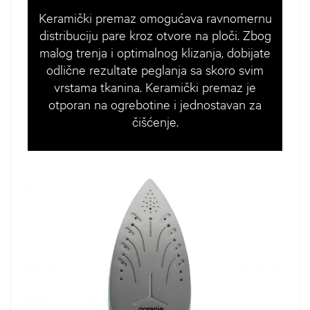
Keramički premaz omogućava ravnomernu
distribuciju pare kroz otvore na ploči. Zbog
malog trenja i optimalnog klizanja, dobijate
odlične rezultate peglanja sa skoro svim
vrstama tkanina. Keramički premaz je
otporan na ogrebotine i jednostavan za
čišćenje.