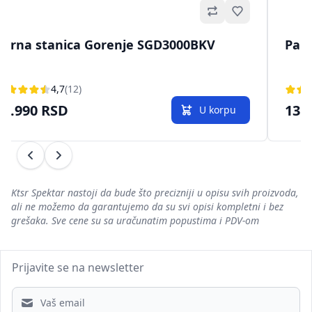
Omiljeno
Parna stanica Gorenje SGD3000BKV
Parn
4,7
(12)
24.990 RSD
13.
U korpu
Prethodni
Sledeći
Ktsr Spektar nastoji da bude što precizniji u opisu svih proizvoda,
ali ne možemo da garantujemo da su svi opisi kompletni i bez
grešaka. Sve cene su sa uračunatim popustima i PDV-om
Prijavite se na newsletter
Email address