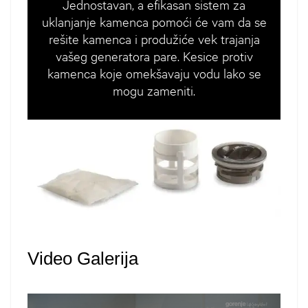
Jednostavan, a efikasan sistem za
uklanjanje kamenca pomoći će vam da se
rešite kamenca i produžiće vek trajanja
vašeg generatora pare. Kesice protiv
kamenca koje omekšavaju vodu lako se
mogu zameniti.
Video Galerija