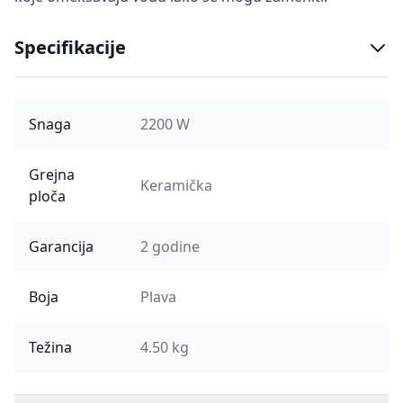
Specifikacije
Snaga
2200 W
Grejna
Keramička
ploča
Garancija
2 godine
Boja
Plava
Težina
4.50 kg