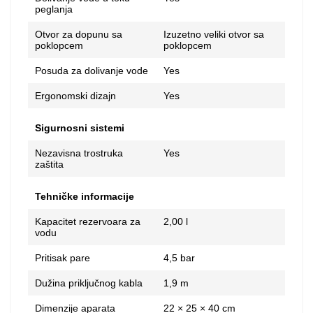
peglanja
Otvor za dopunu sa
Izuzetno veliki otvor sa
poklopcem
poklopcem
Posuda za dolivanje vode
Yes
Ergonomski dizajn
Yes
Sigurnosni sistemi
Nezavisna trostruka
Yes
zaštita
Tehničke informacije
Kapacitet rezervoara za
2,00 l
vodu
Pritisak pare
4,5 bar
Dužina priključnog kabla
1,9 m
Dimenzije aparata
22 × 25 × 40 cm