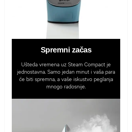
Spremni začas
Ušteda vremena uz Steam Compact je
jednostavna. Samo jedan minut i vaša para
će biti spremna, a vaše iskustvo peglanja
mnogo radosnije.