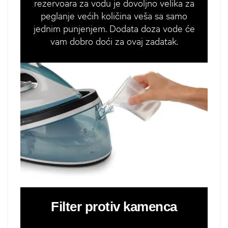
rezervoara za vodu je dovoljno velika za
peglanje većih količina veša sa samo
jednim punjenjem. Dodata doza vode će
vam dobro doći za ovaj zadatak.
Filter protiv kamenca