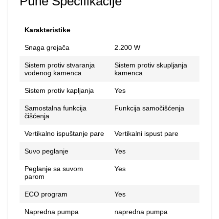
Pune Specifikacije
Karakteristike
Snaga grejača
2.200 W
Sistem protiv stvaranja
Sistem protiv skupljanja
vodenog kamenca
kamenca
Sistem protiv kapljanja
Yes
Samostalna funkcija
Funkcija samočišćenja
čišćenja
Vertikalno ispuštanje pare
Vertikalni ispust pare
Suvo peglanje
Yes
Peglanje sa suvom
Yes
parom
ECO program
Yes
Napredna pumpa
napredna pumpa