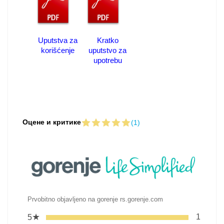
Uputstva za
Kratko
korišćenje
uputstvo za
upotrebu
Оцене и критике
(1)
Prvobitno objavljeno na gorenje rs.gorenje.com
★
1
5