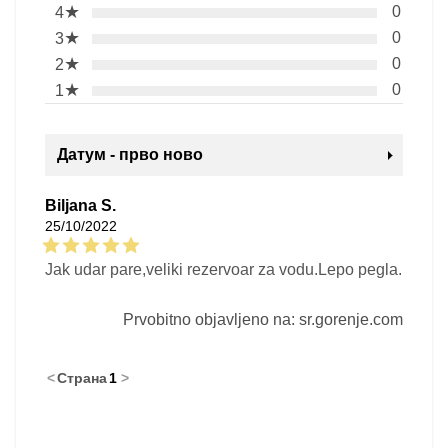
★
0
4
★
0
3
★
0
2
★
0
1
Датум - прво ново
Biljana S.
25/10/2022
Jak udar pare,veliki rezervoar za vodu.Lepo pegla.
Prvobitno objavljeno na: sr.gorenje.com
<
Страна
1
>