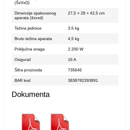
(ŠxVxD)
Dimenzije spakovanog
27,5 × 28 × 42,5 cm
aparata (šxvxd)
Težina jedinice
3,5 kg
Bruto težina aparata
4,5 kg
Priključna snaga
2.200 W
Osigurač
16 A
Šifra proizvoda
735645
BAR kod
3838782393891
Dokumenta