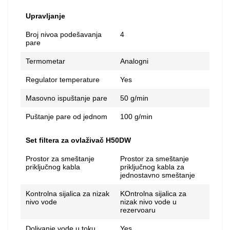
Upravljanje
Broj nivoa podešavanja
4
pare
Termometar
Analogni
Regulator temperature
Yes
Masovno ispuštanje pare
50 g/min
Puštanje pare od jednom
100 g/min
Set filtera za ovlaživač H50DW
Prostor za smeštanje
Prostor za smeštanje
priključnog kabla
priključnog kabla za
jednostavno smeštanje
Kontrolna sijalica za nizak
KOntrolna sijalica za
nivo vode
nizak nivo vode u
rezervoaru
Dolivanje vode u toku
Yes