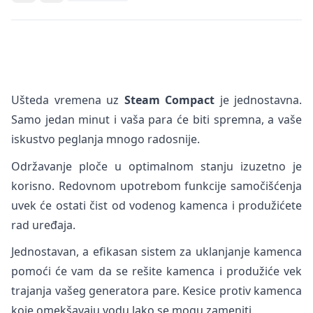
Ušteda vremena uz
Steam Compact
je jednostavna.
Samo jedan minut i vaša para će biti spremna, a vaše
iskustvo peglanja mnogo radosnije.
Održavanje ploče u optimalnom stanju izuzetno je
korisno. Redovnom upotrebom funkcije samočišćenja
uvek će ostati čist od vodenog kamenca i produžićete
rad uređaja.
Jednostavan, a efikasan sistem za uklanjanje kamenca
pomoći će vam da se rešite kamenca i produžiće vek
trajanja vašeg generatora pare. Kesice protiv kamenca
koje omekšavaju vodu lako se mogu zameniti.