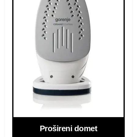
Prošireni domet