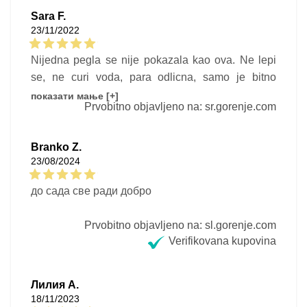
Sara F.
23/11/2022
Nijedna pegla se nije pokazala kao ova. Ne lepi
se, ne curi voda, para odlicna, samo je bitno
koristiti destilovanu vodu! Sve preporuke!
показати мање [+]
Prvobitno objavljeno na: sr.gorenje.com
Branko Z.
23/08/2024
до сада све ради добро
Prvobitno objavljeno na: sl.gorenje.com
Verifikovana kupovina
Лилия А.
18/11/2023