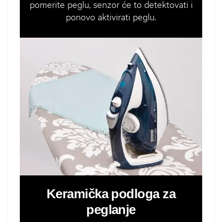
pomerite peglu, senzor će to detektovati i
ponovo aktivirati peglu.
Keramička podloga za
peglanje