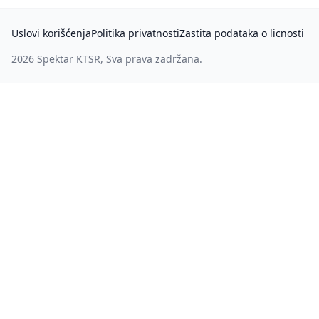
Uslovi korišćenja
Politika privatnosti
Zastita podataka o licnosti
2026
Spektar KTSR
, Sva prava zadržana.