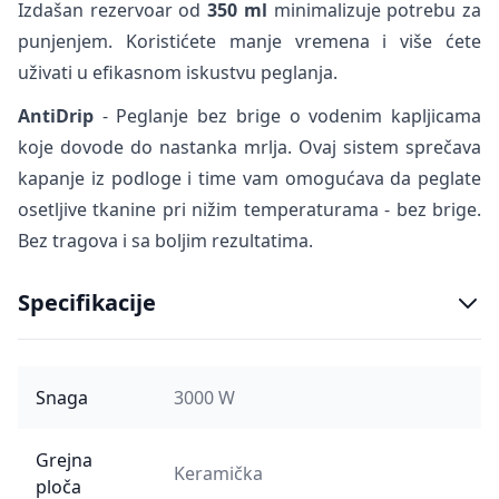
Izdašan rezervoar od
350 ml
minimalizuje potrebu za
punjenjem. Koristićete manje vremena i više ćete
uživati u efikasnom iskustvu peglanja.
AntiDrip
- Peglanje bez brige o vodenim kapljicama
koje dovode do nastanka mrlja. Ovaj sistem sprečava
kapanje iz podloge i time vam omogućava da peglate
osetljive tkanine pri nižim temperaturama - bez brige.
Bez tragova i sa boljim rezultatima.
Specifikacije
Snaga
3000 W
Grejna
Keramička
ploča