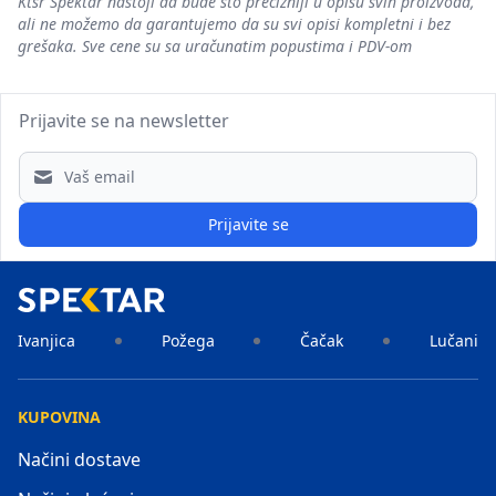
Ktsr Spektar nastoji da bude što precizniji u opisu svih proizvoda,
ali ne možemo da garantujemo da su svi opisi kompletni i bez
grešaka. Sve cene su sa uračunatim popustima i PDV-om
Prijavite se na newsletter
Email address
Prijavite se
Ivanjica
Požega
Čačak
Lučani
KUPOVINA
Načini dostave