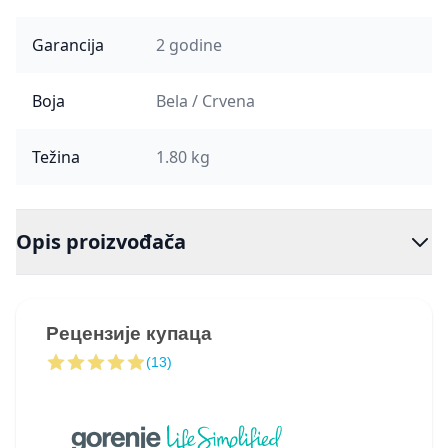
Garancija
2 godine
Boja
Bela / Crvena
Težina
1.80 kg
Opis proizvođača
Рецензије купаца
(13)