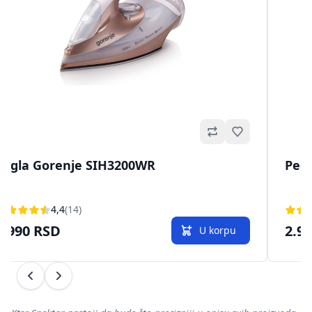
Omiljeno
Pegla Gorenje SIH3200WR
Peg
4,4
(14)
9.990 RSD
2.9
U korpu
Prethodni
Sledeći