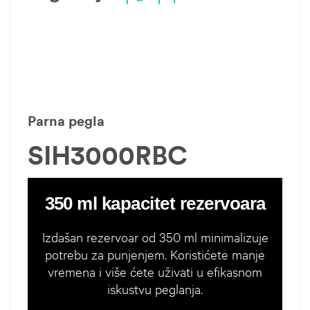
Parna pegla
SIH3000RBC
350 ml kapacitet rezervoara
Izdašan rezervoar od 350 ml minimalizuje
potrebu za punjenjem. Koristićete manje
vremena i više ćete uživati u efikasnom
iskustvu peglanja.