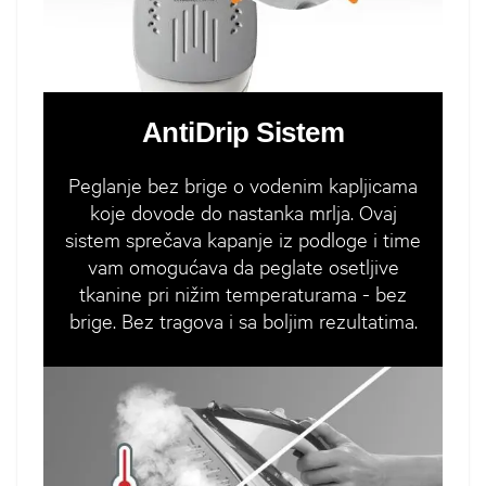
AntiDrip Sistem
Peglanje bez brige o vodenim kapljicama
koje dovode do nastanka mrlja. Ovaj
sistem sprečava kapanje iz podloge i time
vam omogućava da peglate osetljive
tkanine pri nižim temperaturama - bez
brige. Bez tragova i sa boljim rezultatima.