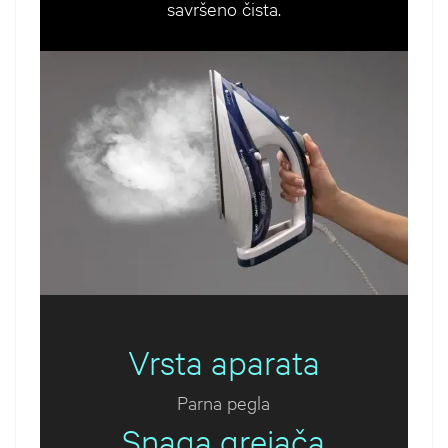
savršeno čista.
Vrsta aparata
Parna pegla
Snaga grejača