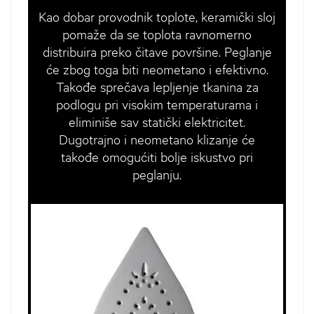
Kao dobar provodnik toplote, keramički sloj
pomaže da se toplota ravnomerno
distribuira preko čitave površine. Peglanje
će zbog toga biti neometano i efektivno.
Takođe sprečava lepljenje tkanina za
podlogu pri visokim temperaturama i
eliminiše sav statički elektricitet.
Dugotrajno i neometano klizanje će
takođe omogućiti bolje iskustvo pri
peglanju.