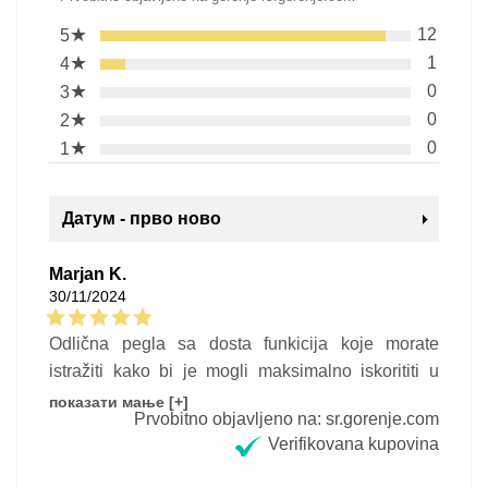
★
12
5
★
1
4
★
0
3
★
0
2
★
0
1
Датум - прво ново
Marjan K.
30/11/2024
Odlična pegla sa dosta funkicija koje morate
istražiti kako bi je mogli maksimalno iskorititi u
upotrebi.
показати мање [+]
Prvobitno objavljeno na: sr.gorenje.com
Verifikovana kupovina