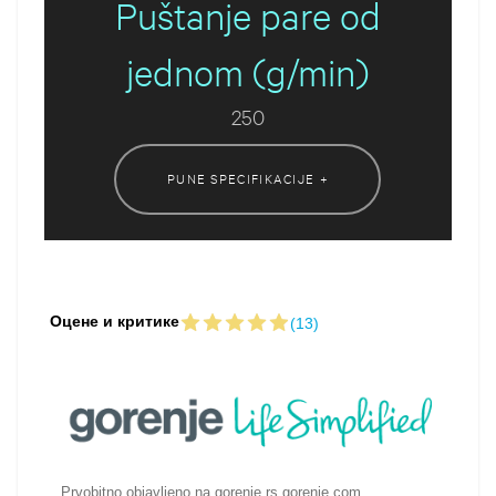
Puštanje pare od
jednom (g/min)
250
PUNE SPECIFIKACIJE +
Оцене и критике
(13)
Prvobitno objavljeno na gorenje rs.gorenje.com