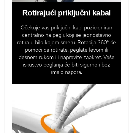
Rotirajući priključni kabal
Očekuje vas priključni kabl pozicioniran
centralno na pegli, koji se jednostavno
rotira u bilo kojem smeru. Rotacija 360° će
pomoći da rotirate, peglate levom ili
desnom rukom ili napravite zaokret. Vaše
iskustvo peglanja će biti sigurno i bez
imalo napora.