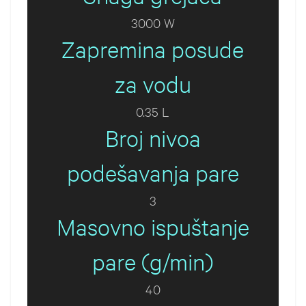
3000 W
Zapremina posude
za vodu
0.35 L
Broj nivoa
podešavanja pare
3
Masovno ispuštanje
pare (g/min)
40