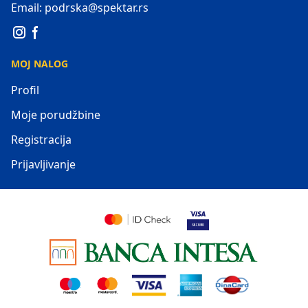
Email: podrska@spektar.rs
MOJ NALOG
Profil
Moje porudžbine
Registracija
Prijavljivanje