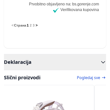
Prvobitno objavljeno na: bs.gorenje.com
Verifikovana kupovina
<
Страна
1
2
3
>
Deklaracija
Slični proizvodi
Pogledaj sve