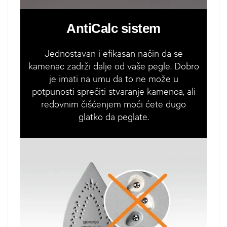
AntiCalc sistem
Jednostavan i efikasan način da se
kamenac zadrži dalje od vaše pegle. Dobro
je imati na umu da to ne može u
potpunosti sprečiti stvaranje kamenca, ali
redovnim čišćenjem moći ćete dugo
glatko da peglate.