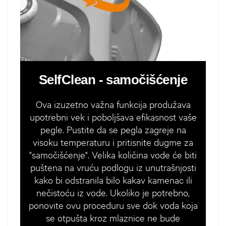
SelfClean - samočišćenje
Ova izuzetno važna funkcija produžava
upotrebni vek i poboljšava efikasnost vaše
pegle. Pustite da se pegla zagreje na
visoku temperaturu i pritisnite dugme za
"samočišćenje". Velika količina vode će biti
puštena na vruću podlogu iz unutrašnjosti
kako bi odstranila bilo kakav kamenac ili
nečistoću iz vode. Ukoliko je potrebno,
ponovite ovu proceduru sve dok voda koja
se otpušta kroz mlaznice ne bude