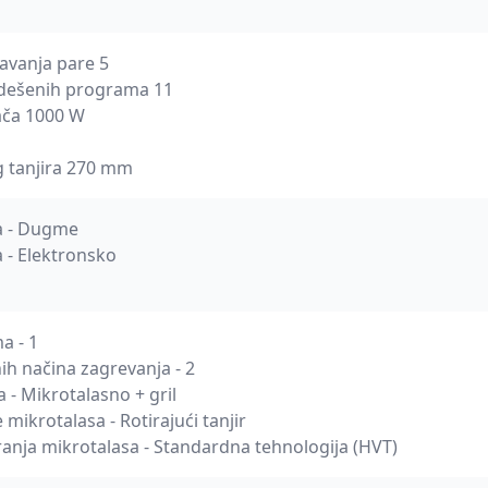
avanja pare 5
dešenih programa 11
ača 1000 W
g tanjira 270 mm
a - Dugme
a - Elektronsko
a - 1
h načina zagrevanja - 2
 - Mikrotalasno + gril
 mikrotalasa - Rotirajući tanjir
ranja mikrotalasa - Standardna tehnologija (HVT)