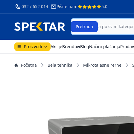
032 / 652 014
Pišite nam
5.0
Search
Pretraga
Proizvodi
Akcije
Brendovi
Blog
Načini plaćanja
Prodav
Početna
Bela tehnika
Mikrotalasne rerne