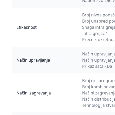
Napon 220-240 V
Broj nivoa podeš
Broj unapred po
Efikasnost
Snaga infra grej
Infra grejač 1
Prečnik okretno
Način upravljanj
Način upravljanja
Način upravljanj
Prikaz sata - Da
Broj gril program
Broj kombinovani
Načini zagrevanja
Načini zagrevanja
Način distribucije
Tehnologija stva