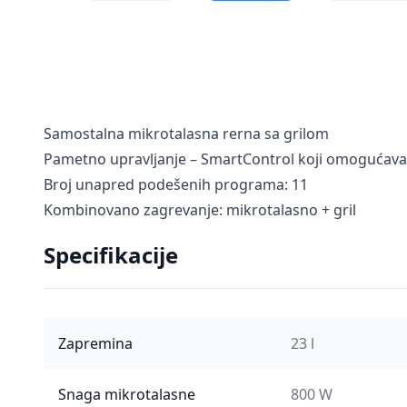
Samostalna mikrotalasna rerna sa grilom
Pametno upravljanje – SmartControl koji omogućava 
Broj unapred podešenih programa: 11
Kombinovano zagrevanje: mikrotalasno + gril
Specifikacije
Zapremina
23 l
Snaga mikrotalasne
800 W