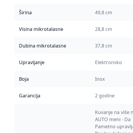
Širina
49,8 cm
Visina mikrotalasne
28,8 cm
Dubina mikrotalasne
37,8 cm
Upravljanje
Elektronsko
Boja
Inox
Garancija
2 godine
Kuvanje na više n
AUTO meni - Da
Pametno upravlja