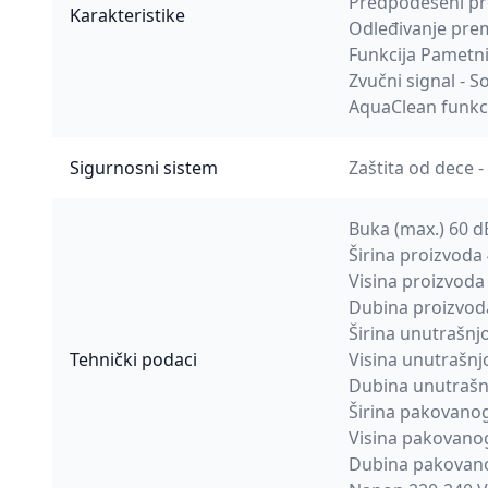
Predpodešeni pr
Karakteristike
Odleđivanje prem
Funkcija Pametni
Zvučni signal - S
AquaClean funkci
Sigurnosni sistem
Zaštita od dece 
Buka (max.) 60 d
Širina proizvod
Visina proizvod
Dubina proizvo
Širina unutrašnj
Tehnički podaci
Visina unutrašnj
Dubina unutrašn
Širina pakovano
Visina pakovano
Dubina pakovan