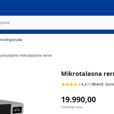
nice
Isporuka
Samostalne mikrotalasne rerne
Mikrotalasna re
4,2
(15)
Brend:
Gore
19.990,00
Poslednja cena