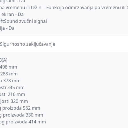
ogrami - Da
a vremenu ili težini - Funkcija odmrzavanja po vremenu ili t
 ekran - Da
oftSound zvučni signal
ja - Da
- Sigurnosno zaključavanje
B(A)
a 498 mm
a 288 mm
da 378 mm
osti 345 mm
osti 216 mm
josti 320 mm
g proizoda 562 mm
g proizvoda 330 mm
og proizvoda 414 mm