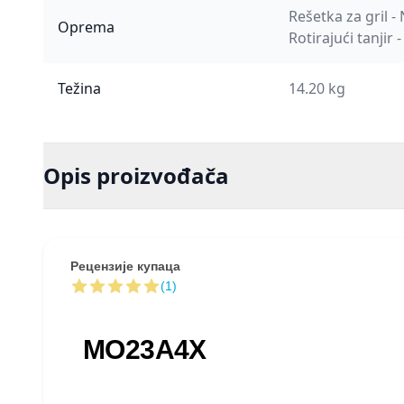
Rešetka za gril -
Oprema
Rotirajući tanjir 
Težina
14.20 kg
Opis proizvođača
Рецензије купаца
(1)
MO23A4X