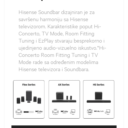
Hisense Soundbar dizajniran je za
savršenu harmoniju sa Hisense
televizorom. Karakteristike poput Hi-
Concerto, TV Mode, Room Fitting
Tuning i EzPlay stvaraju besprekorno i
ujedinjeno audio-vizuelno iskustvo.*Hi-
Concerto Room Fitting Tuning i TV
Mode rade sa određenim modelima
Hisense televizora i Soundbara.