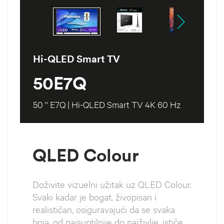
Hi-QLED Smart TV
50E7Q
50 '' E7Q | Hi-QLED Smart TV 4K 60 Hz
QLED Colour
Doživite vizuelni užitak uz QLED Colour.
Svaki kadar je bogat, živopisan i
realističan, osiguravajući da se svaka
boja, od najsuptilnije do najživlje, ističe.