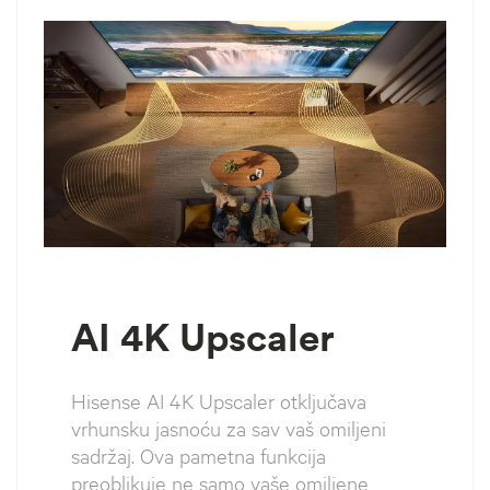
AI 4K Upscaler
Hisense AI 4K Upscaler otključava
vrhunsku jasnoću za sav vaš omiljeni
sadržaj. Ova pametna funkcija
preoblikuje ne samo vaše omiljene