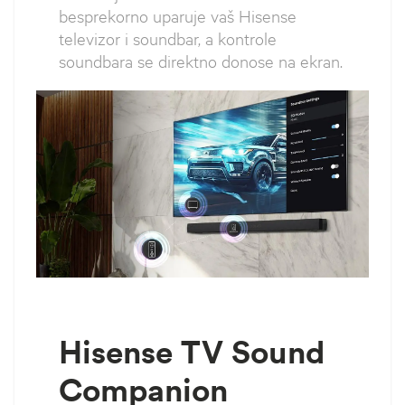
besprekorno uparuje vaš Hisense
televizor i soundbar, a kontrole
soundbara se direktno donose na ekran.
Hisense TV Sound
Companion