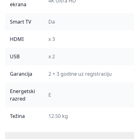
4K Ultra HD
ekrana
Smart TV
Da
HDMI
x 3
USB
x 2
Garancija
2 + 3 godine uz registraciju
Energetski
E
razred
Težina
12.50 kg