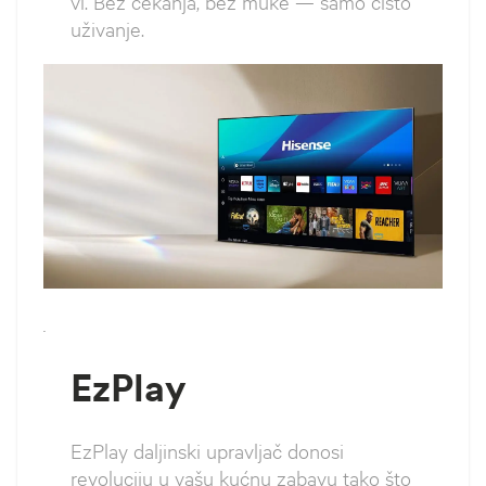
vi. Bez čekanja, bez muke — samo čisto
uživanje.
`
EzPlay
EzPlay daljinski upravljač donosi
revoluciju u vašu kućnu zabavu tako što