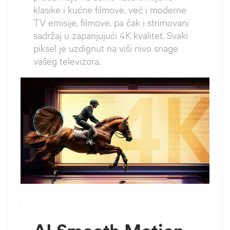
klasike i kućne filmove, već i moderne
TV emisije, filmove, pa čak i strimovani
sadržaj u zapanjujući 4K kvalitet. Svaki
piksel je uzdignut na viši nivo snage
vašeg televizora.
`