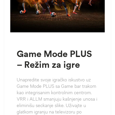
Game Mode PLUS
– Režim za igre
Unapredite svoje igračko iskustvo uz
Game Mode PLUS sa Game bar trakom
kao integrisanim kontrolnim centrom.
VRR i ALLM smanjuju kašnjenje unosa i
eliminišu seckanje slike. Uživajte u
glatkom igranju na televizoru po