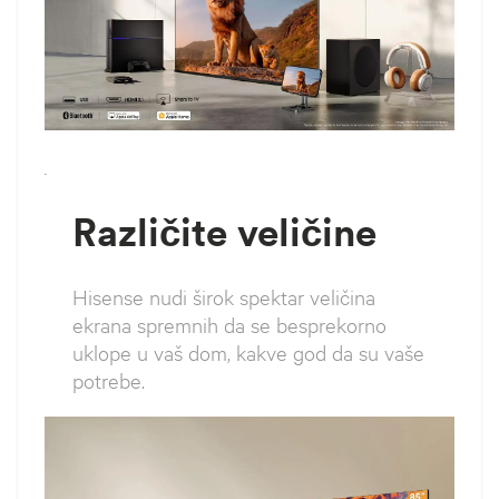
`
Različite veličine
Hisense nudi širok spektar veličina
ekrana spremnih da se besprekorno
uklope u vaš dom, kakve god da su vaše
potrebe.