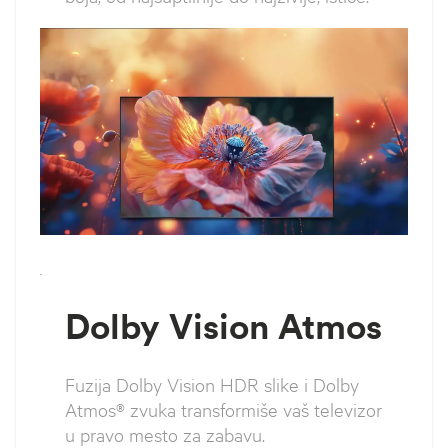
`
Dolby Vision Atmos
Fuzija Dolby Vision HDR slike i Dolby
Atmos® zvuka transformiše vaš televizor
u pravo mesto za zabavu.