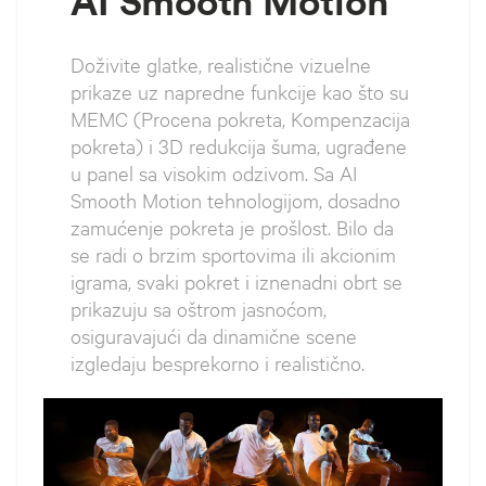
AI Smooth Motion
Doživite glatke, realistične vizuelne
prikaze uz napredne funkcije kao što su
MEMC (Procena pokreta, Kompenzacija
pokreta) i 3D redukcija šuma, ugrađene
u panel sa visokim odzivom. Sa AI
Smooth Motion tehnologijom, dosadno
zamućenje pokreta je prošlost. Bilo da
se radi o brzim sportovima ili akcionim
igrama, svaki pokret i iznenadni obrt se
prikazuju sa oštrom jasnoćom,
osiguravajući da dinamične scene
izgledaju besprekorno i realistično.