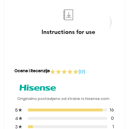
Instructions for use
Ocene i Recenzije
(17)
Originalno postavljeno od strane rs.hisense.com
★
16
5
★
0
4
★
1
3