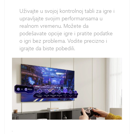
Uživajte u svojoj kontrolnoj tabli za igre i
upravljajte svojim performansama u
realnom vremenu. Možete da
podešavate opcije igre i pratite podatke
o igri bez problema. Vodite precizno i
igrajte da biste pobedili.
`