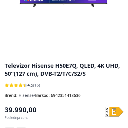
Bojleri
Usisivači za pepeo
Ostali aparati za kuvanje i pečenje
Sokovnici
Štampači
Rasveta
Kuhinjske vage
Oprema za čišćenje i održavanje
Aparati za sladoled
Dodatna oprema za perače pod pritiskom
Ručni frižideri
Televizor Hisense H50E7Q, QLED, 4K UHD,
50''(127 cm), DVB-T2/T/C/S2/S
4,5
(16)
Brend:
Hisense
•
Barkod: 6942351418636
39.990,00
Poslednja cena