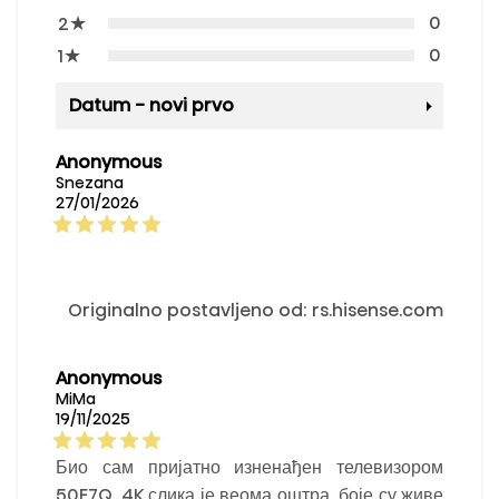
★
0
2
★
0
1
Datum - novi prvo
Anonymous
Snezana
27/01/2026
Originalno postavljeno od: rs.hisense.com
Anonymous
MiMa
19/11/2025
Био сам пријатно изненађен телевизором
50E7Q. 4K слика је веома оштра, боје су живе