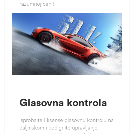
razumnoj ceni!
`
Glasovna kontrola
Isprobajte Hisense glasovnu kontrolu na
daljinskom i podignite upravljanje