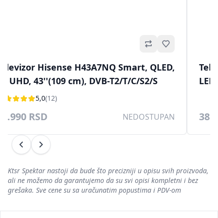
Omiljeno
levizor Philips 50PUS8010/12 Smart,
Telev
D, 4K UHD 50"(127 cm), DVB-T/T2/T2-
Smart
/C/S/S2
.990 RSD
39.99
NEDOSTUPAN
Prethodni
Sledeći
Ktsr Spektar nastoji da bude što precizniji u opisu svih proizvoda,
ali ne možemo da garantujemo da su svi opisi kompletni i bez
grešaka. Sve cene su sa uračunatim popustima i PDV-om