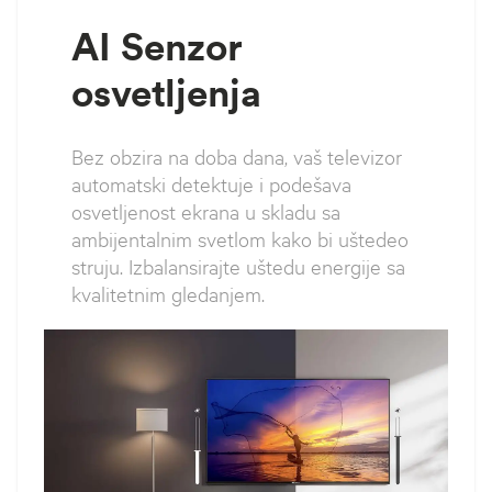
AI Senzor
osvetljenja
Bez obzira na doba dana, vaš televizor
automatski detektuje i podešava
osvetljenost ekrana u skladu sa
ambijentalnim svetlom kako bi uštedeo
struju. Izbalansirajte uštedu energije sa
kvalitetnim gledanjem.