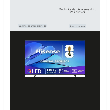
Dodirnite da biste smestili u
Vaš prostor
Dodirnite za prikaz proizvoda
Како се користи