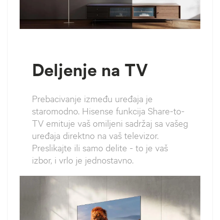
Deljenje na TV
Prebacivanje između uređaja je
staromodno. Hisense funkcija Share-to-
TV emituje vaš omiljeni sadržaj sa vašeg
uređaja direktno na vaš televizor.
Preslikajte ili samo delite - to je vaš
izbor, i vrlo je jednostavno.