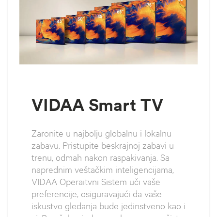
VIDAA Smart TV
Zaronite u najbolju globalnu i lokalnu
zabavu. Pristupite beskrajnoj zabavi u
trenu, odmah nakon raspakivanja. Sa
naprednim veštačkim inteligencijama,
VIDAA Operaitvni Sistem uči vaše
preferencije, osiguravajući da vaše
iskustvo gledanja bude jedinstveno kao i