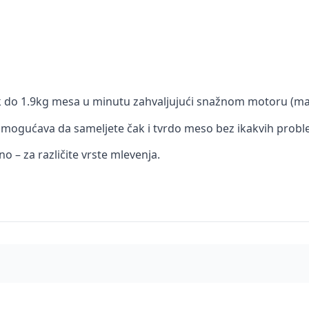
ak do 1.9kg mesa u minutu zahvaljujući snažnom motoru (m
m omogućava da sameljete čak i tvrdo meso bez ikakvih prob
o – za različite vrste mlevenja.