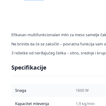
Efikasan multifunkcionalan mlin za meso samelje č
Ne brinite da će se zakočiti – povratna funkcija va
3 rešetke od nerđajućeg čelika – sitno, srednje i krupn
Specifikacije
Snaga
1600 W
Kapacitet mlevenja
1,9 kg/min