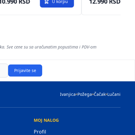
10.990 RSD
12.990 RSD
U korpu
šaka. Sve cene su sa uračunatim popustima i PDV-om
Prijavite se
Ivanjica
Požega
Čačak
Lučani
MOJ NALOG
Profil