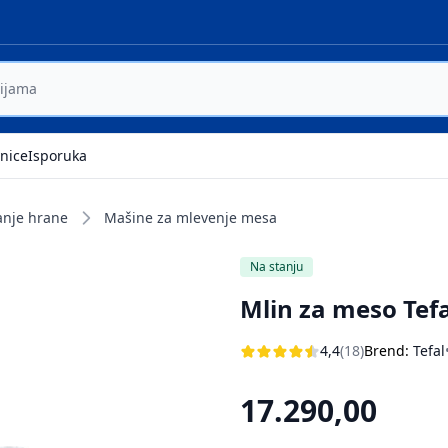
nice
Isporuka
anje hrane
Mašine za mlevenje mesa
Na stanju
Mlin za meso Tef
4,4
(18)
Brend:
Tefal
17.290,00