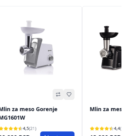
Omiljeno
Mlin za meso Gorenje
Mlin za meso Tef
MG1601W
4,5
(21)
4,4
(12)