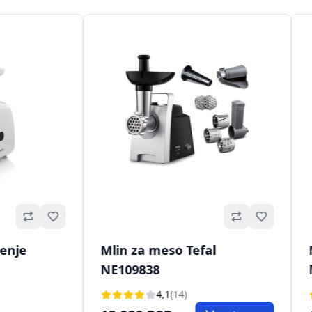
Omiljeno
Omiljeno
enje
Mlin za meso Tefal
NE109838
4,1
(14)