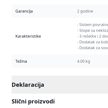
Garancija
2 godine
- Sistem povratn
- Stope sa nekl
Karakteristike
- 3 rešetke i 2 d
- Dodatak za kob
- Dodatak za sos
Težina
4.00 kg
Deklaracija
Slični proizvodi