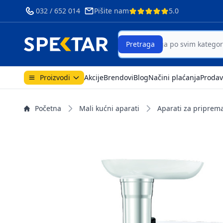
032 / 652 014
Pišite nam
5.0
Search
Pretraga
Proizvodi
Akcije
Brendovi
Blog
Načini plaćanja
Prodav
Početna
Mali kućni aparati
Aparati za priprem