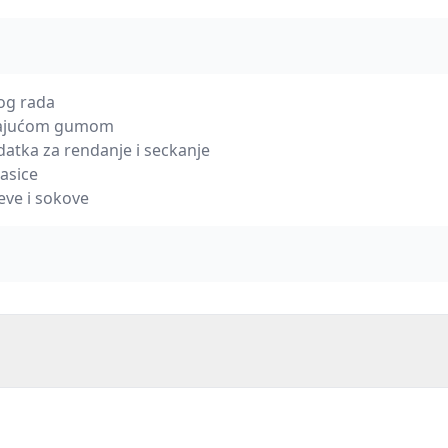
og rada
izajućom gumom
odatka za rendanje i seckanje
asice
eve i sokove