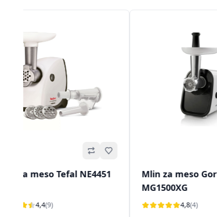
Omiljeno
Mlin za meso Tefal NE4451
Mlin za meso Gor
MG1500XG
4,4
(9)
4,8
(4)