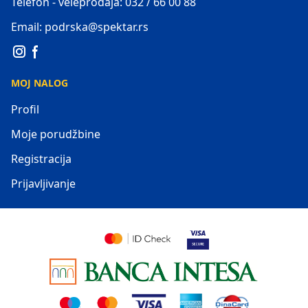
Telefon - veleprodaja: 032 / 66 00 88
Email: podrska@spektar.rs
MOJ NALOG
Profil
Moje porudžbine
Registracija
Prijavljivanje