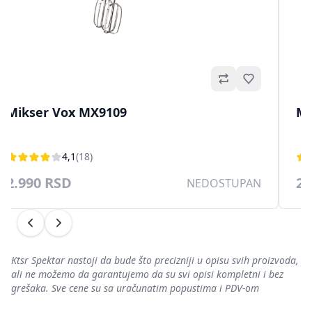
no
Omiljeno
Mikser Vox MX9109
Mi
4,1
(18)
2.990 RSD
2.
NEDOSTUPAN
Prethodni
Sledeći
Ktsr Spektar nastoji da bude što precizniji u opisu svih proizvoda,
ali ne možemo da garantujemo da su svi opisi kompletni i bez
grešaka. Sve cene su sa uračunatim popustima i PDV-om