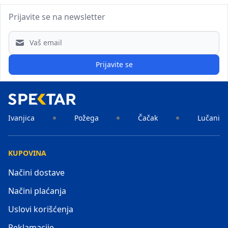
Prijavite se na newsletter
Email address
Prijavite se
Ivanjica
Požega
Čačak
Lučani
KUPOVINA
Načini dostave
Načini plaćanja
Uslovi korišćenja
Reklamacije