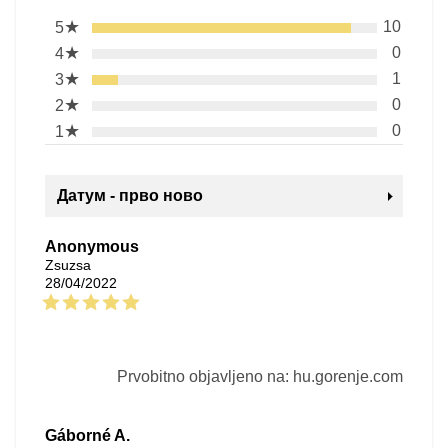
★
10
5
★
0
4
★
1
3
★
0
2
★
0
1
Датум - прво ново
Anonymous
Zsuzsa
28/04/2022
Prvobitno objavljeno na: hu.gorenje.com
Gáborné A.