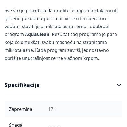
Sve što je potrebno da uradite je napuniti staklenu ili
glinenu posudu otpornu na visoku temperaturu
vodom, staviti je u mikrotalasnu rernu i odabrati
program
AquaClean
. Rezultat tog programa je para
koja će omekšati svaku masnoću na stranicama
mikrotalasne. Kada program završi, jednostavno
obrišite unutrašnjost rerne vlažnom krpom.
Specifikacije
Zapremina
17 l
Snaga