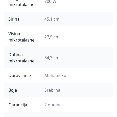
700 W
mikrotalasne
Širina
45,1 cm
Visina
27,5 cm
mikrotalasne
Dubina
34,3 cm
mikrotalasne
Upravljanje
Mehaničko
Boja
Srebrna
Garancija
2 godine