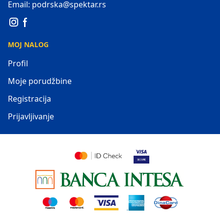
Email: podrska@spektar.rs
MOJ NALOG
Profil
Moje porudžbine
Registracija
Prijavljivanje