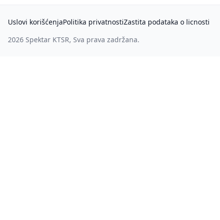
Uslovi korišćenja
Politika privatnosti
Zastita podataka o licnosti
2026
Spektar KTSR
, Sva prava zadržana.