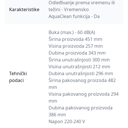
Odleđivanje prema vremenu ili
Karakteristike
težini - Vremensko
AquaClean funkcija - Da
Buka (max.) - 60 dB(A)
Širina proizvoda 451 mm
Visina proizvoda 257 mm
Dubina proizvoda 343 mm
Širina unutrašnjosti 300 mm
Visina unutrašnjosti 212 mm
Tehnički
Dubina unutrašnjosti 296 mm
podaci
Širina pakovanog proizoda 482
mm
Visina pakovanog proizvoda 294
mm
Dubina pakovanog proizvoda
386 mm
Napon 220-240 V