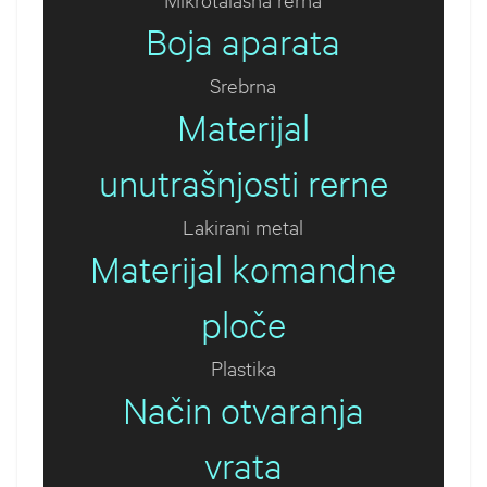
Boja aparata
Srebrna
Materijal
unutrašnjosti rerne
Lakirani metal
Materijal komandne
ploče
Plastika
Način otvaranja
vrata