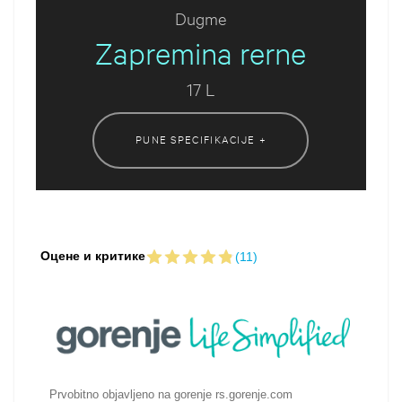
Dugme
Zapremina rerne
17 L
PUNE SPECIFIKACIJE +
Оцене и критике
(11)
Prvobitno objavljeno na gorenje rs.gorenje.com