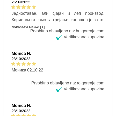
26/04/2023
Једноставан, али сјајан и леп производ.
Користим га само за грејање, савршен је за то.
Ја сам задовољан.
показати мање [+]
Prvobitno objavljeno na: hu.gorenje.com
Verifikovana kupovina
Monica N.
23/10/2022
Моника 02.10.22
Prvobitno objavljeno na: ro.gorenje.com
Verifikovana kupovina
Monica N.
23/10/2022