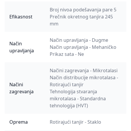
Broj nivoa podešavanja pare 5
Efikasnost
Prečnik okretnog tanjira 245
mm
Način upravljanja - Dugme
Način
Način upravljanja - Mehaničko
upravljanja
Prikaz sata - Ne
Načini zagrevanja - Mikrotalasi
Način distribucije mikrotalasa -
Načini
Rotirajući tanjir
zagrevanja
Tehnologija stvaranja
mikrotalasa - Standardna
tehnologija (HVT)
Oprema
Rotirajući tanjir - Staklo