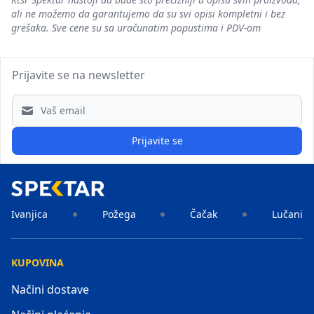
ali ne možemo da garantujemo da su svi opisi kompletni i bez
grešaka. Sve cene su sa uračunatim popustima i PDV-om
Prijavite se na newsletter
Email address
Prijavite se
Ivanjica
Požega
Čačak
Lučani
KUPOVINA
Načini dostave