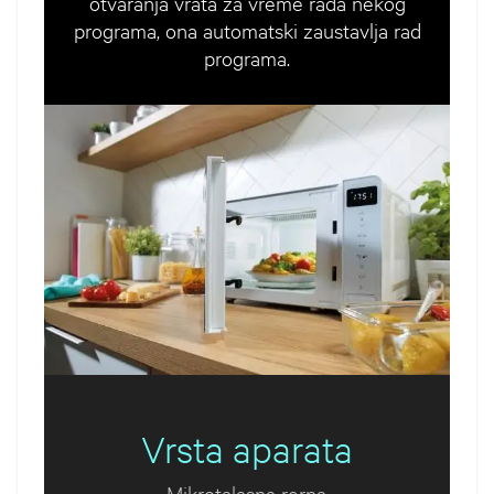
otvaranja vrata za vreme rada nekog
programa, ona automatski zaustavlja rad
programa.
Vrsta aparata
Mikrotalasna rerna