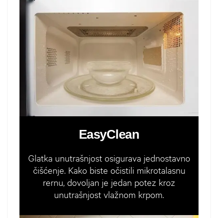
EasyClean
Glatka unutrašnjost osigurava jednostavno
čišćenje. Kako biste očistili mikrotalasnu
rernu, dovoljan je jedan potez kroz
unutrašnjost vlažnom krpom.