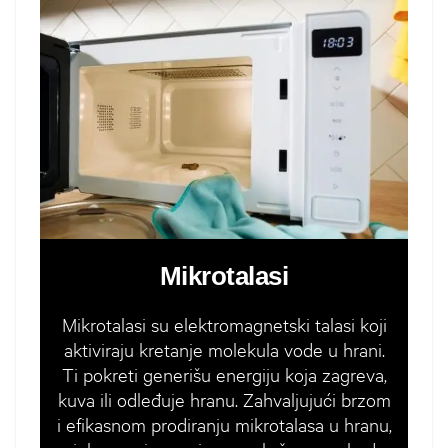
Mikrotalasi
Mikrotalasi su elektromagnetski talasi koji
aktiviraju kretanje molekula vode u hrani.
Ti pokreti generišu energiju koja zagreva,
kuva ili odleđuje hranu. Zahvaljujući brzom
i efikasnom prodiranju mikrotalasa u hranu,