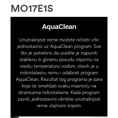
MO17E1S
AquaClean
Unutrašnjost rerne možete očistiti vrlo
jednostavno uz AquaClean program. Sve
što je potrebno da uradite je napuniti
staklenu ili glinenu posudu otpornu na
visoku temperaturu vodom, staviti je u
mikrotalasnu rernu i odabrati program
AquaClean. Rezultat tog programa je para
koja će omekšati svaku masnoću na
stranicama mikrotalasne. Kada program
završi, jednostavno obrišite unutrašnjost
rerne vlažnom krpom.