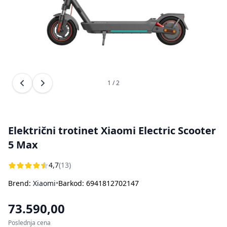
Bojleri
Usisivači za pepeo
Ostali aparati za kuvanje i pečenje
Sokovnici
Štampači
Rasveta
Kuhinjske vage
Oprema za čišćenje i održavanje
Aparati za sladoled
Dodatna oprema za perače pod pritiskom
1 / 2
Prethodna slika
Sledeća slika
Ručni frižideri
Električni trotinet Xiaomi Electric Scooter
5 Max
4,7
(13)
Brend:
Xiaomi
•
Barkod: 6941812702147
73.590,00
Poslednja cena