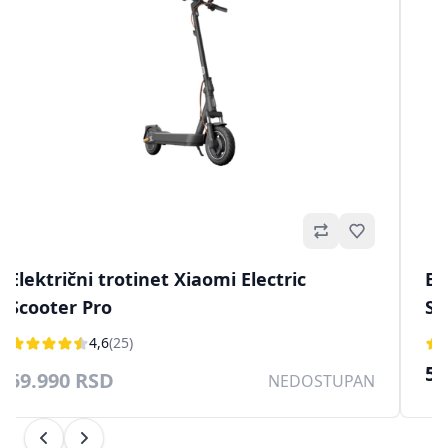
no
Omiljeno
Električni trotinet Xiaomi Electric
El
Scooter Pro
Sc
4,6
(25)
50
59.990 RSD
NEDOSTUPAN