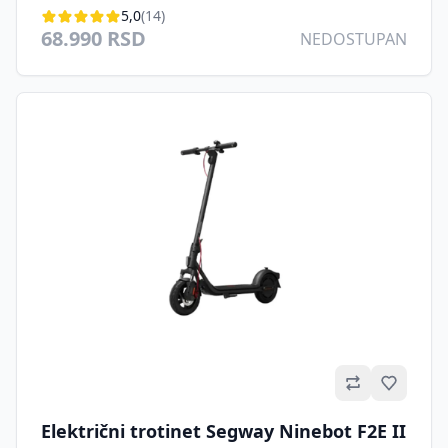
5,0
(14)
68.990 RSD
NEDOSTUPAN
Omilje
Električni trotinet Segway Ninebot F2E II