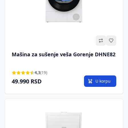
Omilje
Mašina za sušenje veša Gorenje DHNE82
4,3
(19)
49.990 RSD
U korpu