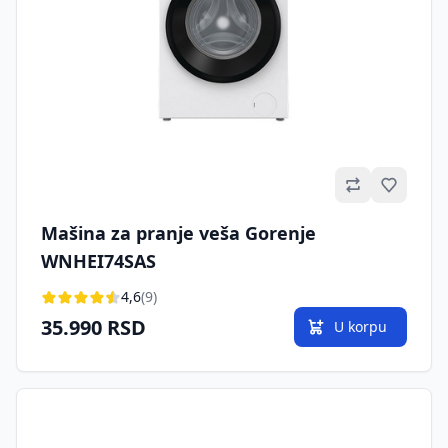
Omilje
Mašina za pranje veša Gorenje
WNHEI74SAS
4,6
(9)
35.990 RSD
U korpu