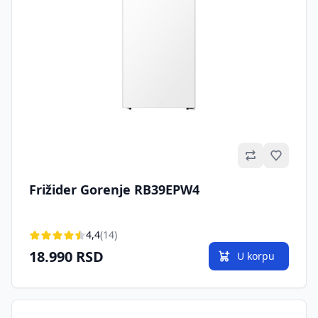
Omilje
Frižider Gorenje RB39EPW4
4,4
(14)
18.990 RSD
U korpu