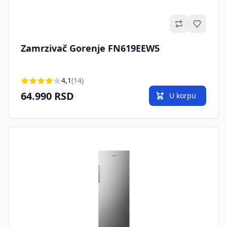
Omilje
Zamrzivač Gorenje FN619EEW5
4,1
(14)
64.990 RSD
U korpu