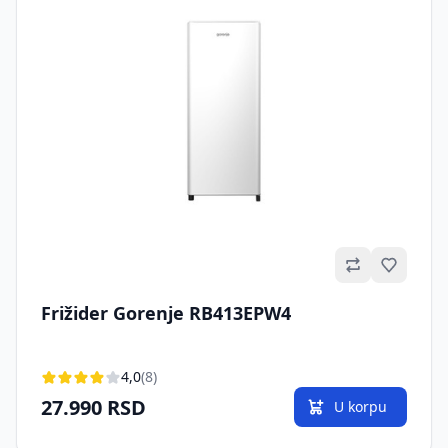
Omilje
Frižider Gorenje RB413EPW4
4,0
(8)
27.990 RSD
U korpu