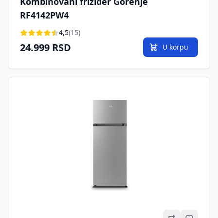
Kombinovani frižider Gorenje
RF4142PW4
4,5
(15)
24.999 RSD
U korpu