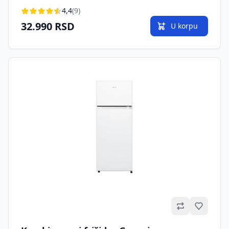
4,4
(9)
32.990 RSD
U korpu
Omilje