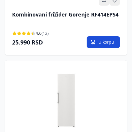
Omilje
Kombinovani frižider Gorenje RF414EPS4
4,6
(12)
25.990 RSD
U korpu