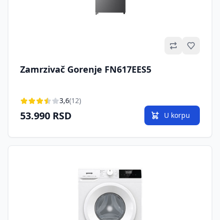
Omilje
Zamrzivač Gorenje FN617EES5
3,6
(12)
53.990 RSD
U korpu