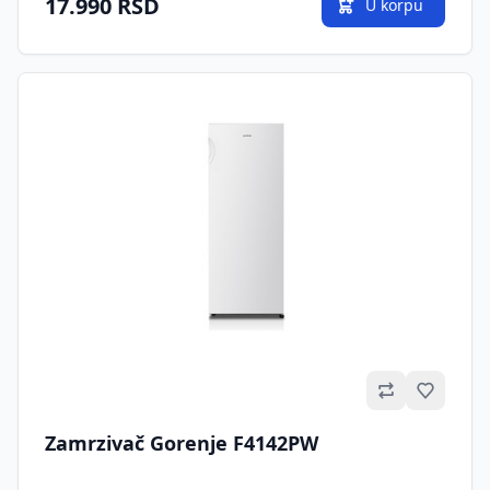
17.990 RSD
U korpu
Omilje
Zamrzivač Gorenje F4142PW