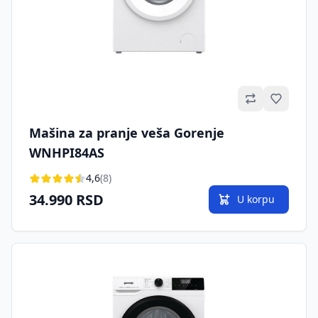
Omilje
Mašina za pranje veša Gorenje
WNHPI84AS
4,6
(8)
34.990 RSD
U korpu