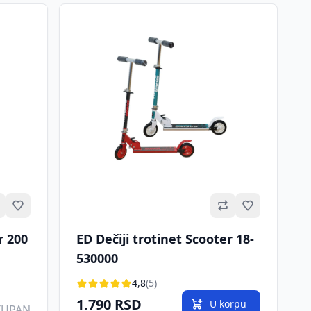
Omiljeno
Omiljeno
r 200
ED Dečiji trotinet Scooter 18-
530000
4,8
(5)
1.790 RSD
U korpu
TUPAN