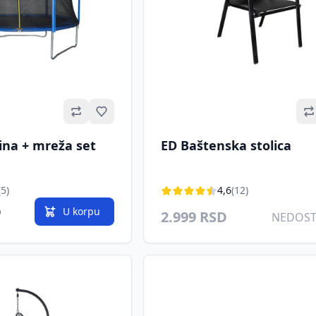
Omiljeno
ina + mreža set
ED Baštenska stolica
(5)
4,6
(12)
D
U korpu
2.999 RSD
NEDOS