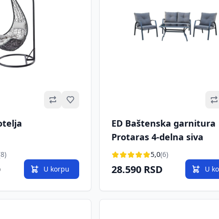
Omiljeno
otelja
ED Baštenska garnitura
Protaras 4-delna siva
(8)
5,0
(6)
D
28.590 RSD
U korpu
U k