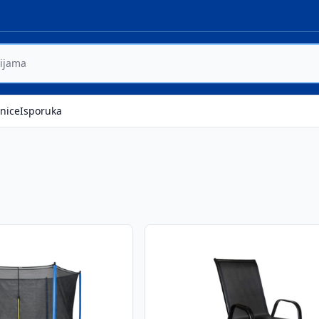
nice
Isporuka