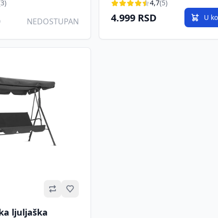
(3)
4,7
(5)
4.999 RSD
U k
D
NEDOSTUPAN
Omiljeno
a ljuljaška