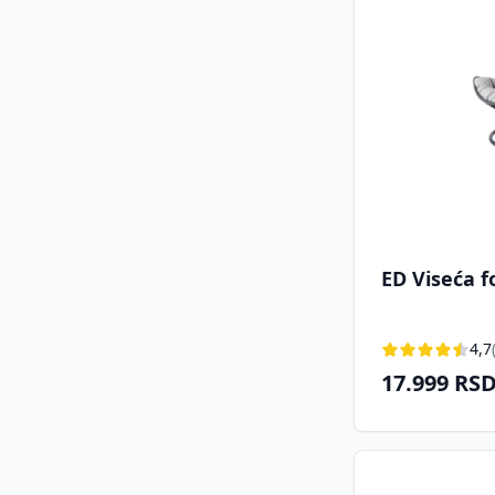
ED Viseća f
4,7
17.999 RS