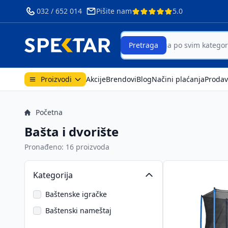
032 / 652 014
Pišite nam
5.0
ri
Search
Pretraga
Proizvodi
Akcije
Brendovi
Blog
Načini plaćanja
Prodav
Početna
Bašta i dvorište
Pronađeno: 16 proizvoda
Kategorija
Baštenske igračke
Baštenski nameštaj