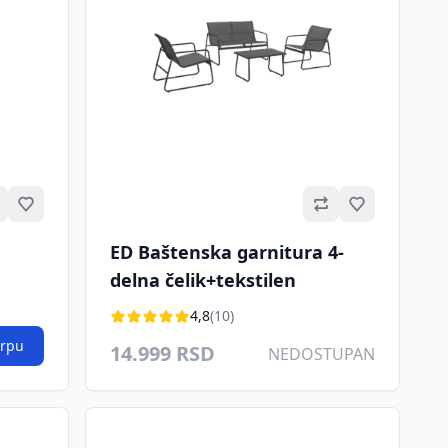
Omiljeno
Omiljeno
ED Baštenska garnitura 4-
delna čelik+tekstilen
4,8
(10)
orpu
14.999 RSD
NEDOSTUPAN