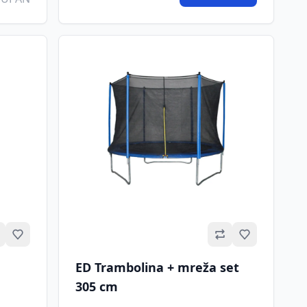
Omiljeno
Omiljeno
ED Trambolina + mreža set
305 cm