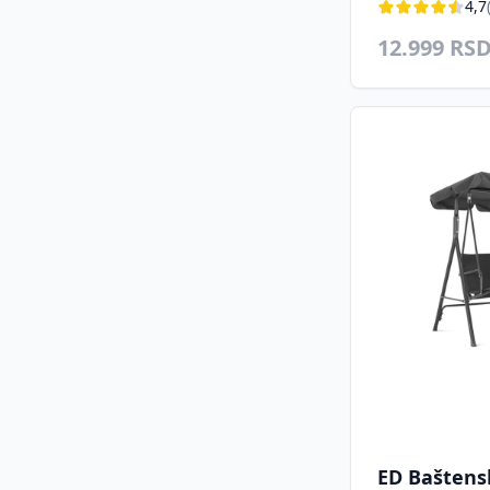
4,7
12.999 RS
ED Baštensk