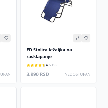
Omiljeno
Omiljeno
ED Stolica-ležaljka na
rasklapanje
4,6
(19)
3.990 RSD
TUPAN
NEDOSTUPAN