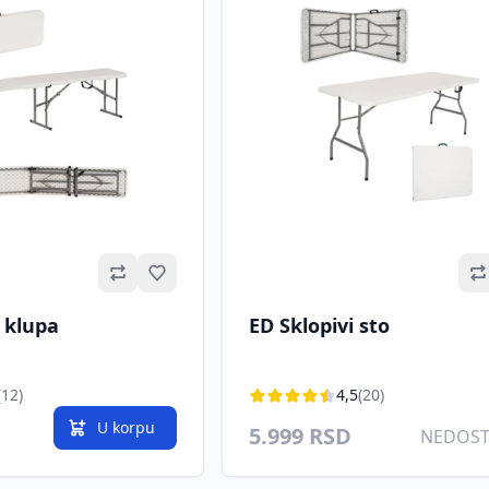
Omiljeno
 klupa
ED Sklopivi sto
(12)
4,5
(20)
U korpu
5.999 RSD
NEDOS