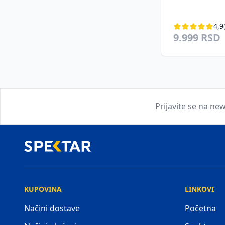
4,9
9.999 RSD
Prijavite se na new
KUPOVINA
LINKOVI
Načini dostave
Početna