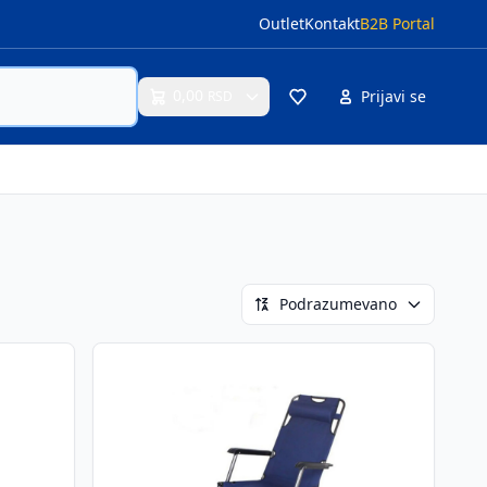
Outlet
Kontakt
B2B Portal
0,00
Prijavi se
RSD
Cart
Podrazumevano