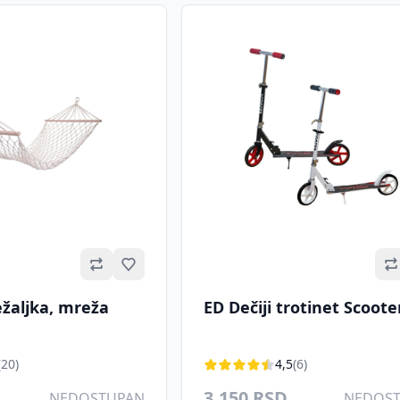
Omiljeno
ežaljka, mreža
ED Dečiji trotinet Scoote
(20)
4,5
(6)
3.150 RSD
NEDOSTUPAN
NEDOS