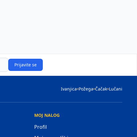
Prijavite se
Ivanjica
Požega
Čačak
Lučani
MOJ NALOG
Profil