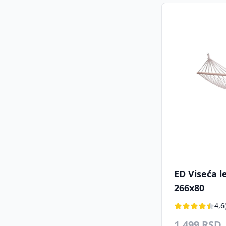
ED Viseća l
266x80
4,6
1.499 RSD