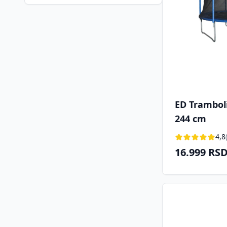
ED Trambol
244 cm
4,8
16.999 RS