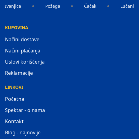
Ivanjica
Požega
Čačak
Lučani
KUPOVINA
Načini dostave
Načini plaćanja
Uslovi korišćenja
Reklamacije
LINKOVI
Početna
Spektar - o nama
Kontakt
Blog - najnovije