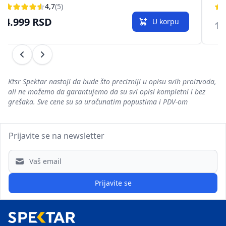
4,7
(5)
4.999 RSD
U korpu
12
Prethodni
Sledeći
Ktsr Spektar nastoji da bude što precizniji u opisu svih proizvoda,
ali ne možemo da garantujemo da su svi opisi kompletni i bez
grešaka. Sve cene su sa uračunatim popustima i PDV-om
Prijavite se na newsletter
Email address
Prijavite se