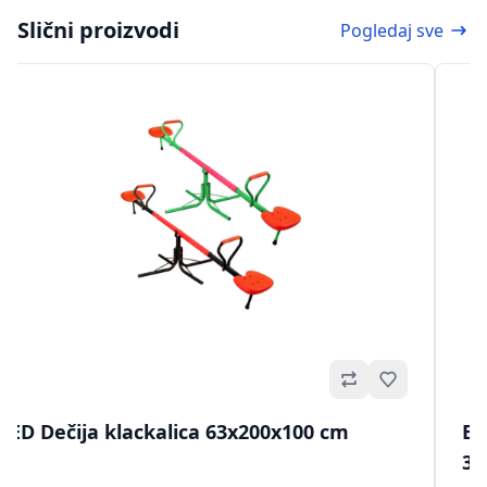
Slični proizvodi
Pogledaj sve
no
Omiljeno
ED Dečija klackalica 63x200x100 cm
ED
32