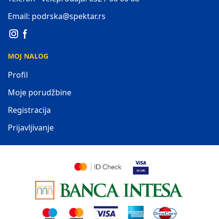
Email: podrska@spektar.rs
MOJ NALOG
Profil
Moje porudžbine
Registracija
Prijavljivanje