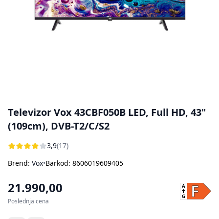
Bojleri
Usisivači za pepeo
Ostali aparati za kuvanje i pečenje
Sokovnici
Štampači
Rasveta
Kuhinjske vage
Oprema za čišćenje i održavanje
Aparati za sladoled
Dodatna oprema za perače pod pritiskom
Ručni frižideri
Televizor Vox 43CBF050B LED, Full HD, 43"
(109cm), DVB-T2/C/S2
3,9
(17)
Brend:
Vox
•
Barkod: 8606019609405
21.990,00
Poslednja cena