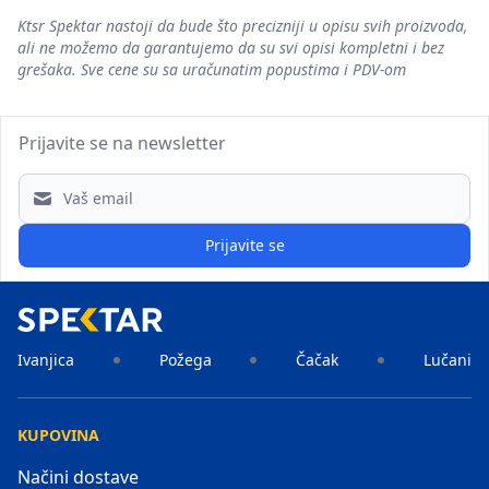
Ktsr Spektar nastoji da bude što precizniji u opisu svih proizvoda,
ali ne možemo da garantujemo da su svi opisi kompletni i bez
grešaka. Sve cene su sa uračunatim popustima i PDV-om
Prijavite se na newsletter
Email address
Prijavite se
Ivanjica
Požega
Čačak
Lučani
KUPOVINA
Načini dostave