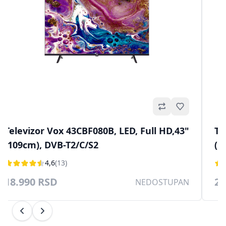
no
Omiljeno
Televizor Vox 43CBF080B, LED, Full HD,43"
Te
(109cm), DVB-T2/C/S2
(1
4,6
(13)
18.990 RSD
20
NEDOSTUPAN
Prethodni
Sledeći