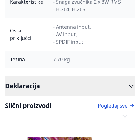
Karakteristike
- Snaga zvučnika 2 x 8W RMS
- H.264, H.265
- Antenna input,
Ostali
- AV input,
priključci
- SPDIF input
Težina
7.70 kg
Deklaracija
Slični proizvodi
Pogledaj sve