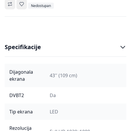
Omiljeno
Nedostupan
Specifikacije
Dijagonala
43'' (109 cm)
ekrana
DVBT2
Da
Tip ekrana
LED
Rezolucija