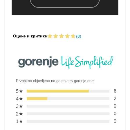
Оцене и критике
(8)
Prvobitno objavljeno na gorenje rs.gorenje.com
★
6
5
★
2
4
★
0
3
★
0
2
★
0
1