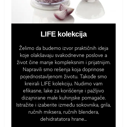
LIFE kolekcija
Želimo da budemo izvor praktičnih ideja
koje olakšavaju svakodnevne poslove a
život čine manje kompleksnim i prijatnijim.
Napravili smo rešenja koja doprinose
pojednostavljenom životu. Takođe smo
kreirali LIFE kolekciju. Nudimo vam
efikasne, lake za korišćenje i pažljivo
dizajnirane male kuhinjske pomagače.
Istražite i izaberite između sokovnika, grila,
ručnih miksera, ručnih blendera,
dehidratatora hrane...