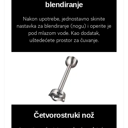
blendiranje
Nakon upotrebe, jednostavno skinite
nastavka za blendiranje (nogu) i operite je
pod mlazom vode. Kao dodatak,
uštedećete prostor za čuvanje.
Četvorostruki nož