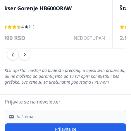
Mikser Gorenje HB600ORAW
Šta
4,4
(11)
2.990 RSD
2.9
NEDOSTUPAN
Prethodni
Sledeći
Ktsr Spektar nastoji da bude što precizniji u opisu svih proizvoda,
ali ne možemo da garantujemo da su svi opisi kompletni i bez
grešaka. Sve cene su sa uračunatim popustima i PDV-om
Prijavite se na newsletter
Email address
Prijavite se