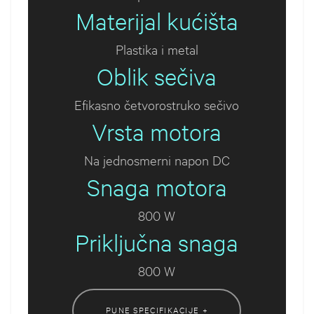
Materijal kućišta
Plastika i metal
Oblik sečiva
Efikasno četvorostruko sečivo
Vrsta motora
Na jednosmerni napon DC
Snaga motora
800 W
Priključna snaga
800 W
PUNE SPECIFIKACIJE +