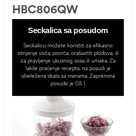
HBC806QW
Seckalica sa posudom
Seckalicu možete koristiti za efikasno
sitnjenje voća, povrća, orašastih plodova, ili
za pravljenje ukusnog sosa ili umaka. Za
lakše praćenje recepta, na posudi je
obeležena skala sa merama. Zapremina
posude je 0.5 l.