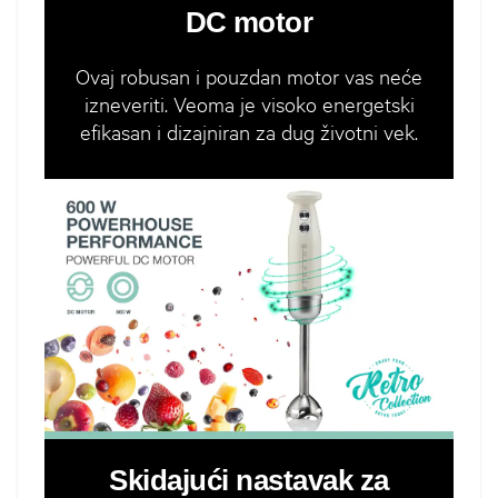
DC motor
Ovaj robusan i pouzdan motor vas neće
izneveriti. Veoma je visoko energetski
efikasan i dizajniran za dug životni vek.
Skidajući nastavak za