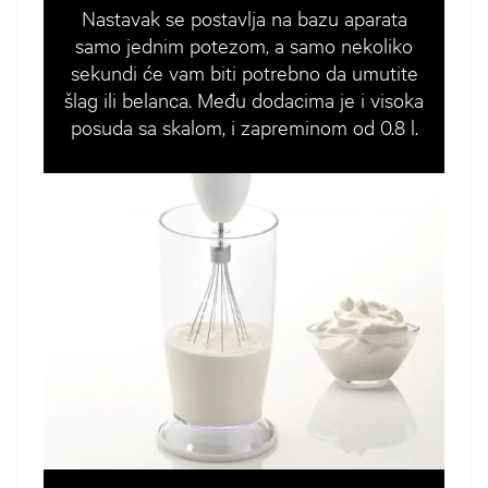
Nastavak se postavlja na bazu aparata
samo jednim potezom, a samo nekoliko
sekundi će vam biti potrebno da umutite
šlag ili belanca. Među dodacima je i visoka
posuda sa skalom, i zapreminom od 0.8 l.