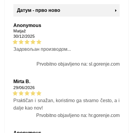
Датум - прво ново
Anonymous
Matjaž
30/12/2025
Задовољан производом...
Prvobitno objavljeno na: sl.gorenje.com
Mirta B.
29/06/2026
Praktičan i snažan, koristimo ga stvarno često, a i
dalje kao nov!
Prvobitno objavljeno na: hr.gorenje.com
Anonymous