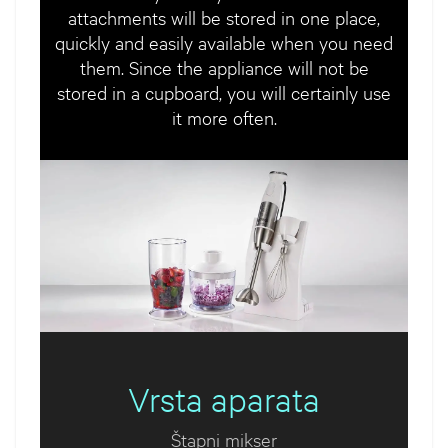
attachments will be stored in one place,
quickly and easily available when you need
them. Since the appliance will not be
stored in a cupboard, you will certainly use
it more often.
Vrsta aparata
Štapni mikser