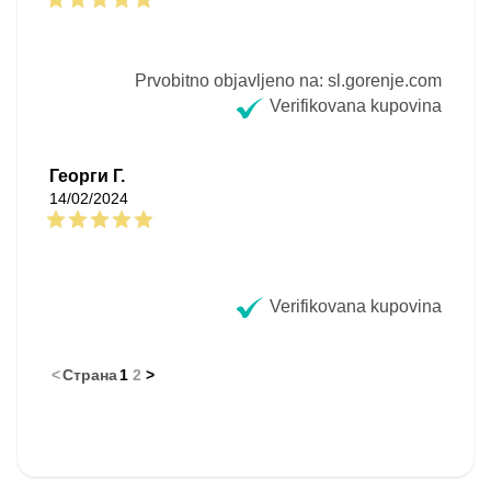
Prvobitno objavljeno na: sl.gorenje.com
Verifikovana kupovina
Георги Г.
14/02/2024
Verifikovana kupovina
<
Страна
1
2
>