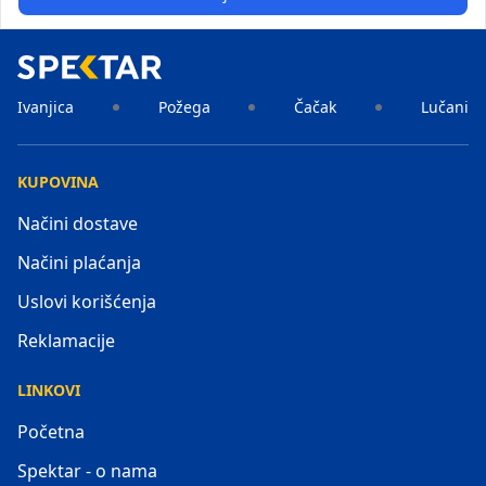
Ivanjica
Požega
Čačak
Lučani
KUPOVINA
Načini dostave
Načini plaćanja
Uslovi korišćenja
Reklamacije
LINKOVI
Početna
Spektar - o nama