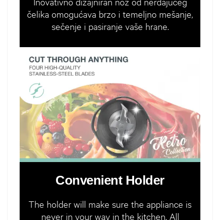
Inovativno dizajniran nož od nerđajućeg
čelika omogućava brzo i temeljno mešanje,
sečenje i pasiranje vaše hrane.
Convenient Holder
The holder will make sure the appliance is
never in your way in the kitchen. All