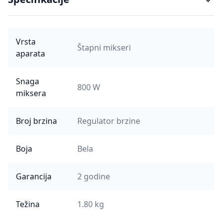
Vrsta
Štapni mikseri
aparata
Snaga
800 W
miksera
Broj brzina
Regulator brzine
Boja
Bela
Garancija
2 godine
Težina
1.80 kg