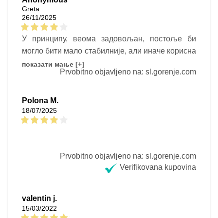
Greta
26/11/2025
У принципу, веома задовољан, постоље би
могло бити мало стабилније, али иначе корисна
ствар, све у једном
показати мање [+]
Prvobitno objavljeno na: sl.gorenje.com
Polona M.
18/07/2025
Prvobitno objavljeno na: sl.gorenje.com
Verifikovana kupovina
valentin j.
15/03/2022