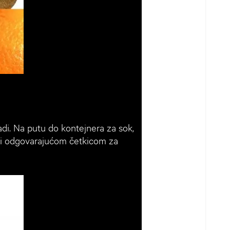
adi. Na putu do kontejnera za sok,
om i odgovarajućom četkicom za