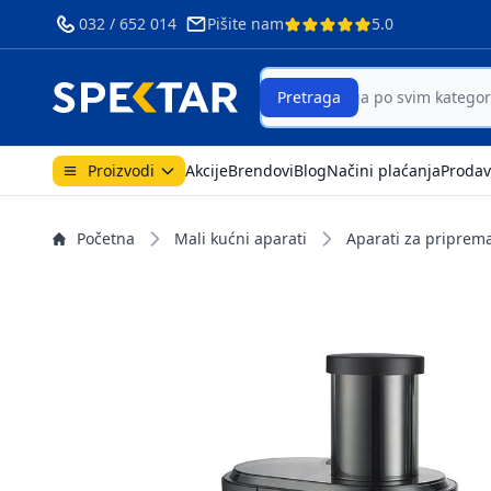
032 / 652 014
Pišite nam
5.0
Search
Pretraga
Proizvodi
Akcije
Brendovi
Blog
Načini plaćanja
Prodav
Početna
Mali kućni aparati
Aparati za priprem