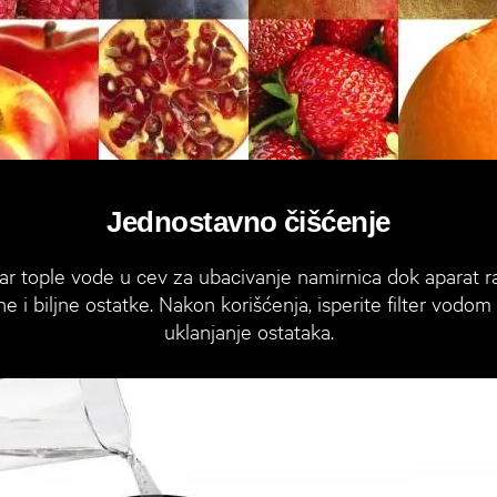
Jednostavno čišćenje
ar tople vode u cev za ubacivanje namirnica dok aparat r
ne i biljne ostatke. Nakon korišćenja, isperite filter vod
uklanjanje ostataka.