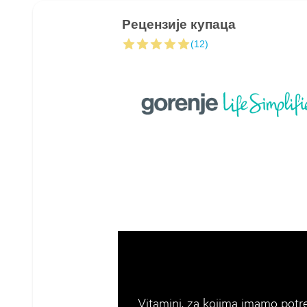
Рецензије купаца
(12)
Vitamini, za kojima imamo potr