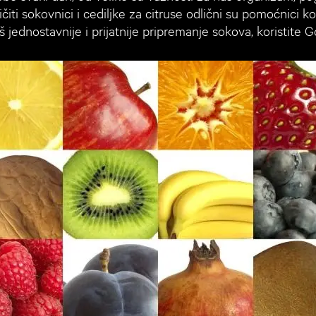
ičiti sokovnici i cediljke za citruse odlični su pomoćnic
š jednostavnije i prijatnije pripremanje sokova, koristite G