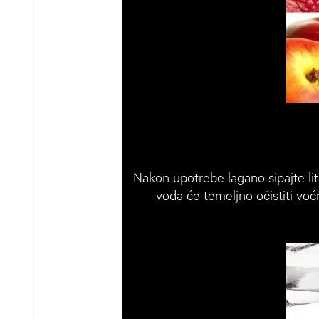
Nakon upotrebe lagano sipajte lit
voda će temeljno očistiti voć