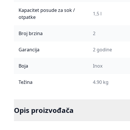
Kapacitet posude za sok /
1,5 l
otpatke
Broj brzina
2
Garancija
2 godine
Boja
Inox
Težina
4.90 kg
Opis proizvođača