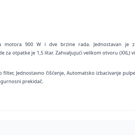
 motora 900 W i dve brzine rada. Jednostavan je za
ude za otpatke je 1,5 litar. Zahvaljujući velikom otvoru (XX
 filter, Jednostavno čišćenje, Automatsko izbacivanje pulpe
igurnosni prekidač.