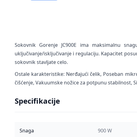
Sokovnik Gorenje JC900E ima maksimalnu snagu
uključivanje/isključivanje i regulaciju. Kapacitet pos
sokovnik stavljate celo.
Ostale karakteristike: Nerđajući čelik, Poseban mikro
čišćenje, Vakuumske nožice za potpunu stabilnost, S
Specifikacije
Snaga
900 W