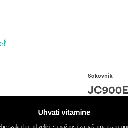
Sokovnik
JC900
Uhvati vitamine
ebe svaki dan, od velike su važnosti za naš organizam, po