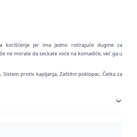
 korišćenje jer ima jedno rotirajuće dugme za
L) više ne morate da seckate voće na komadiće, već ga u
, Sistem protiv kapljanja, Zaštitni poklopac, Četka za