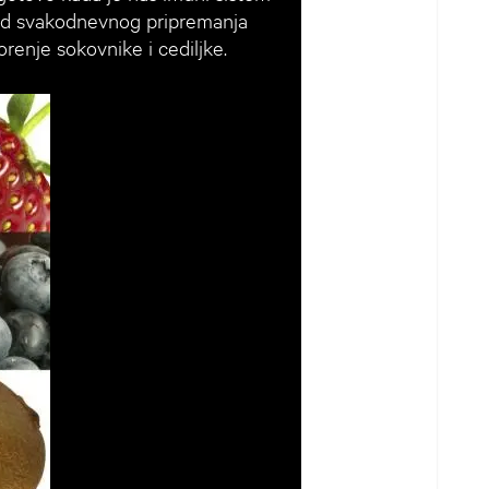
i kod svakodnevnog pripremanja
orenje sokovnike i cediljke.