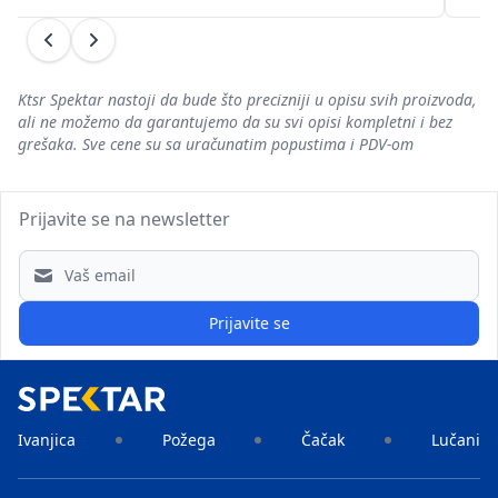
Prethodni
Sledeći
Ktsr Spektar nastoji da bude što precizniji u opisu svih proizvoda,
ali ne možemo da garantujemo da su svi opisi kompletni i bez
grešaka. Sve cene su sa uračunatim popustima i PDV-om
Prijavite se na newsletter
Email address
Prijavite se
Ivanjica
Požega
Čačak
Lučani