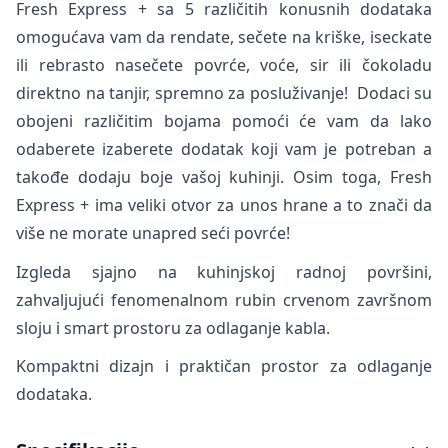
Fresh Express + sa 5 različitih konusnih dodataka
omogućava vam da rendate, sečete na kriške, iseckate
ili rebrasto nasečete povrće, voće, sir ili čokoladu
direktno na tanjir, spremno za posluživanje! Dodaci su
obojeni različitim bojama pomoći će vam da lako
odaberete izaberete dodatak koji vam je potreban a
takođe dodaju boje vašoj kuhinji. Osim toga, Fresh
Express + ima veliki otvor za unos hrane a to znači da
više ne morate unapred seći povrće!
Izgleda sjajno na kuhinjskoj radnoj površini,
zahvaljujući fenomenalnom rubin crvenom završnom
sloju i smart prostoru za odlaganje kabla.
Kompaktni dizajn i praktičan prostor za odlaganje
dodataka.