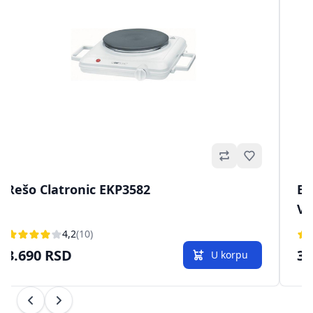
no
Omiljeno
Rešo Clatronic EKP3582
El
VI
4,2
(10)
3.690 RSD
3.
U korpu
Prethodni
Sledeći