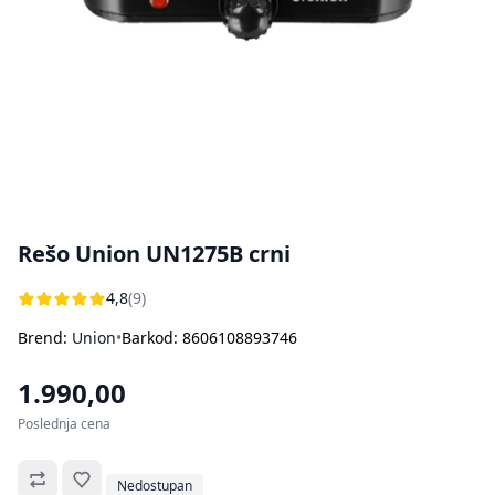
Bojleri
Usisivači za pepeo
Ostali aparati za kuvanje i pečenje
Sokovnici
Štampači
Rasveta
Kuhinjske vage
Oprema za čišćenje i održavanje
Aparati za sladoled
Dodatna oprema za perače pod pritiskom
Ručni frižideri
Rešo Union UN1275B crni
4,8
(9)
Brend:
Union
•
Barkod: 8606108893746
1.990,00
Poslednja cena
Omiljeno
Nedostupan