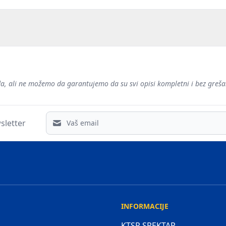
voda, ali ne možemo da garantujemo da su svi opisi kompletni i bez gre
Email address
sletter
INFORMACIJE
KTSR SPEKTAR