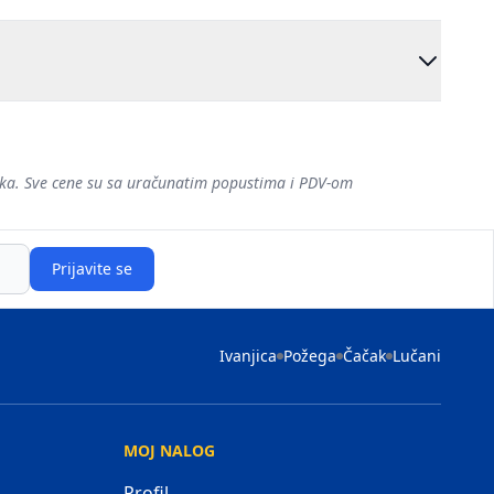
šaka. Sve cene su sa uračunatim popustima i PDV-om
Prijavite se
Ivanjica
Požega
Čačak
Lučani
MOJ NALOG
Profil