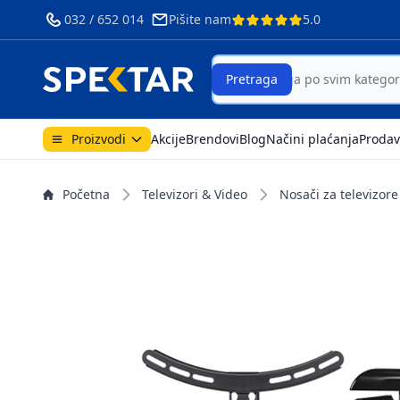
032 / 652 014
Pišite nam
5.0
Search
Pretraga
Proizvodi
Akcije
Brendovi
Blog
Načini plaćanja
Prodav
Početna
Televizori & Video
Nosači za televizore