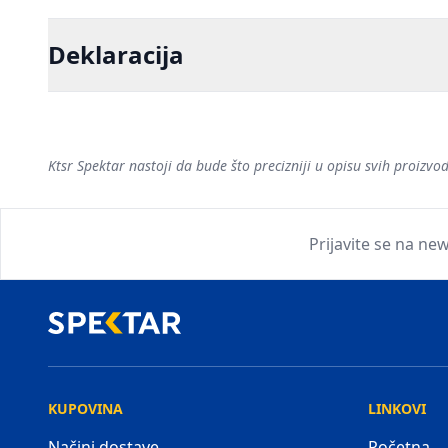
Deklaracija
Ktsr Spektar nastoji da bude što precizniji u opisu svih proiz
Prijavite se na new
KUPOVINA
LINKOVI
Načini dostave
Početna