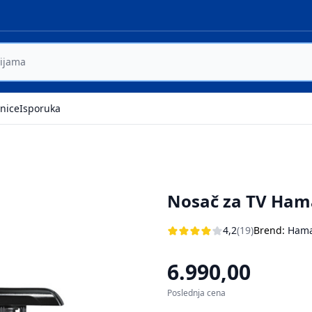
nice
Isporuka
Nosač za TV Hama
4,2
(19)
Brend:
Ham
6.990,00
Poslednja cena