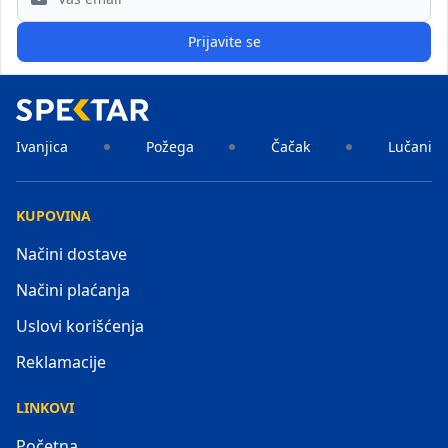
Prijavite se
Ivanjica
Požega
Čačak
Lučani
KUPOVINA
Načini dostave
Načini plaćanja
Uslovi korišćenja
Reklamacije
LINKOVI
Početna