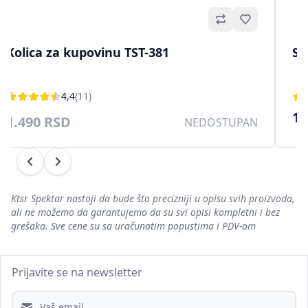
no
Omiljeno
Kolica za kupovinu TST-381
Si
4,4
(11)
10
1.490 RSD
NEDOSTUPAN
Prethodni
Sledeći
Ktsr Spektar nastoji da bude što precizniji u opisu svih proizvoda,
ali ne možemo da garantujemo da su svi opisi kompletni i bez
grešaka. Sve cene su sa uračunatim popustima i PDV-om
Prijavite se na newsletter
Email address