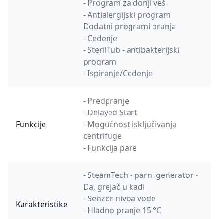
- Program za donji veš
- Antialergijski program
Dodatni programi pranja
- Ceđenje
- SterilTub - antibakterijski
program
- Ispiranje/Ceđenje
- Predpranje
- Delayed Start
Funkcije
- Mogućnost isključivanja
centrifuge
- Funkcija pare
- SteamTech - parni generator -
Da, grejač u kadi
- Senzor nivoa vode
Karakteristike
- Hladno pranje 15 °C