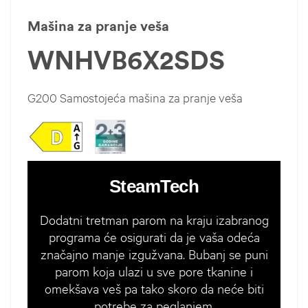
Mašina za pranje veša
WNHVB6X2SDS
G200 Samostojeća mašina za pranje veša
SteamTech
Dodatni tretman parom na kraju izabranog
programa će osigurati da je vaša odeća
značajno manje izgužvana. Bubanj se puni
parom koja ulazi u sve pore tkanine i
omekšava veš pa tako skoro da neće biti
potrebe za peglanjem.