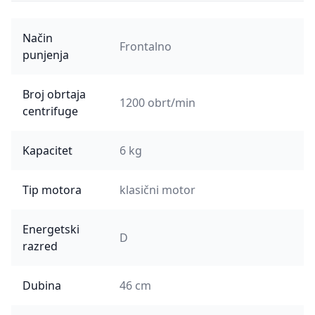
Način
Frontalno
punjenja
Broj obrtaja
1200 obrt/min
centrifuge
Kapacitet
6 kg
Tip motora
klasični motor
Energetski
D
razred
Dubina
46 cm