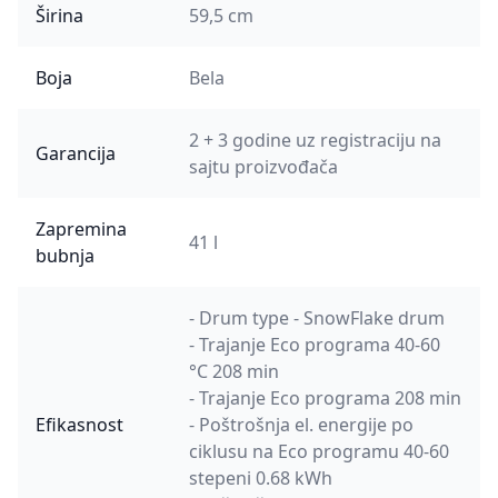
Širina
59,5 cm
Boja
Bela
2 + 3 godine uz registraciju na
Garancija
sajtu proizvođača
Zapremina
41 l
bubnja
- Drum type - SnowFlake drum
- Trajanje Eco programa 40-60
°C 208 min
- Trajanje Eco programa 208 min
Efikasnost
- Poštrošnja el. energije po
ciklusu na Eco programu 40-60
stepeni 0.68 kWh