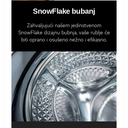
SnowFlake bubanj
Zahvaljujući našem jedinstvenom
SnowFlake dizajnu bubnja, vaše rublje će
biti oprano i osušeno nežno i efikasno.