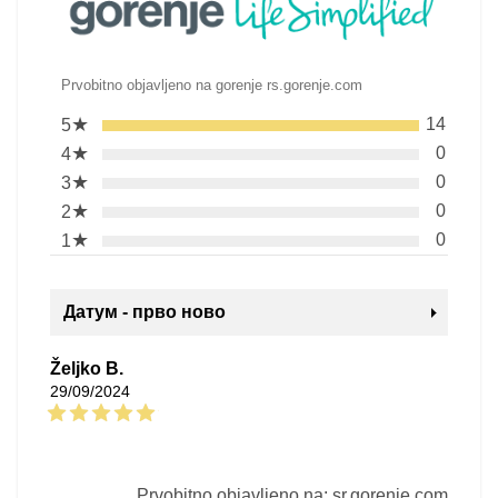
Prvobitno objavljeno na gorenje rs.gorenje.com
★
14
5
★
0
4
★
0
3
★
0
2
★
0
1
Датум - прво ново
Željko B.
29/09/2024
Prvobitno objavljeno na: sr.gorenje.com