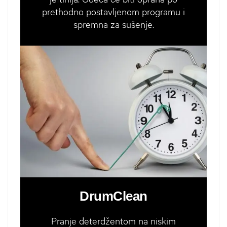
prethodno postavljenom programu i
spremna za sušenje.
DrumClean
Pranje deterdžentom na niskim