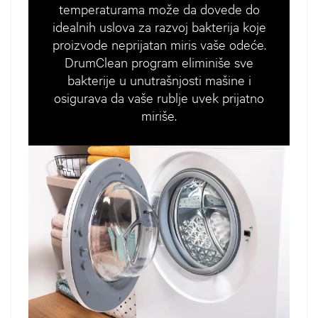
temperaturama može da dovede do
idealnih uslova za razvoj bakterija koje
proizvode neprijatan miris vaše odeće.
DrumClean program eliminiše sve
bakterije u unutrašnjosti mašine i
osigurava da vaše rublje uvek prijatno
miriše.