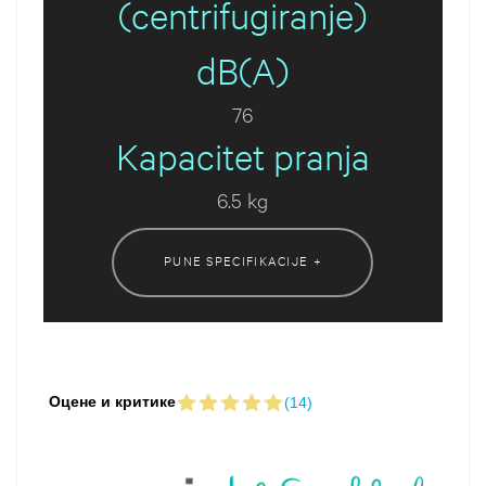
(centrifugiranje)
dB(A)
76
Kapacitet pranja
6.5 kg
PUNE SPECIFIKACIJE +
Оцене и критике
(14)