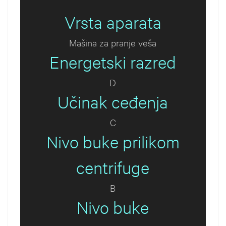
Vrsta aparata
Mašina za pranje veša
Energetski razred
D
Učinak ceđenja
C
Nivo buke prilikom
centrifuge
B
Nivo buke