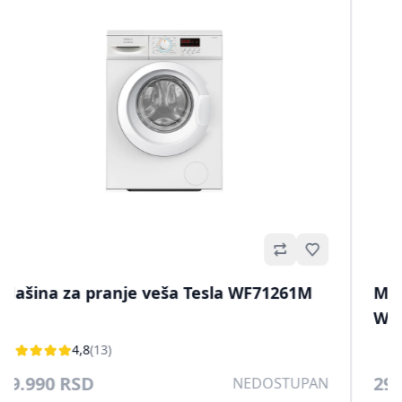
Omiljeno
Mašina za pranje veša Tesla WF71261M
Maši
W3N
4,8
(13)
29.990 RSD
29.
NEDOSTUPAN