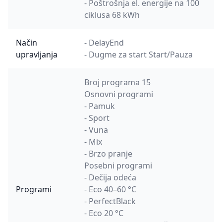
- Poštrošnja el. energije na 100
ciklusa 68 kWh
Način
- DelayEnd
upravljanja
- Dugme za start Start/Pauza
Broj programa 15
Osnovni programi
- Pamuk
- Sport
- Vuna
- Mix
- Brzo pranje
Posebni programi
- Dečija odeća
Programi
- Eco 40–60 °C
- PerfectBlack
- Eco 20 °C