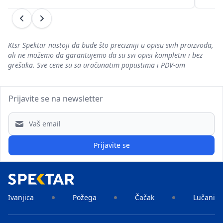
Prethodni
Sledeći
Ktsr Spektar nastoji da bude što precizniji u opisu svih proizvoda,
ali ne možemo da garantujemo da su svi opisi kompletni i bez
grešaka. Sve cene su sa uračunatim popustima i PDV-om
Prijavite se na newsletter
Email address
Prijavite se
Ivanjica
Požega
Čačak
Lučani