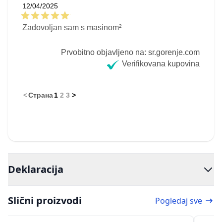
12/04/2025
Zadovoljan sam s masinom²
Prvobitno objavljeno na: sr.gorenje.com
Verifikovana kupovina
<
Страна
1
2
3
>
Deklaracija
Slični proizvodi
Pogledaj sve