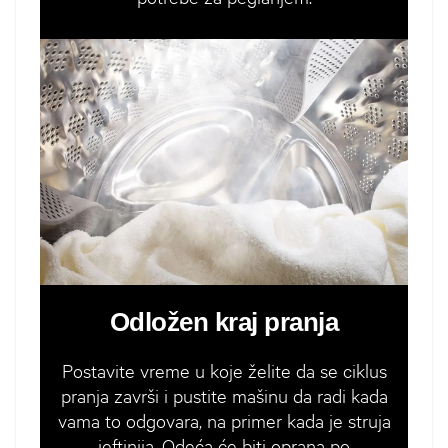
Odložen kraj pranja
Postavite vreme u koje želite da se ciklus
pranja završi i pustite mašinu da radi kada
vama to odgovara, na primer kada je struja
jeftinija. Odeća će biti oprana po