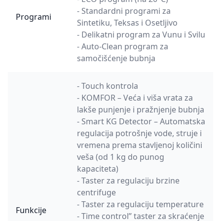
- Standardni programi za
Programi
Sintetiku, Teksas i Osetljivo
- Delikatni program za Vunu i Svilu
- Auto-Clean program za
samočišćenje bubnja
- Touch kontrola
- KOMFOR – Veća i viša vrata za
lakše punjenje i pražnjenje bubnja
- Smart KG Detector – Automatska
regulacija potrošnje vode, struje i
vremena prema stavljenoj količini
veša (od 1 kg do punog
kapaciteta)
- Taster za regulaciju brzine
centrifuge
- Taster za regulaciju temperature
Funkcije
- Time control” taster za skraćenje