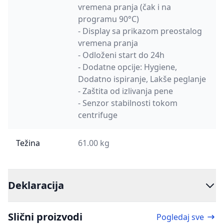
vremena pranja (čak i na
programu 90°C)
- Display sa prikazom preostalog
vremena pranja
- Odloženi start do 24h
- Dodatne opcije: Hygiene,
Dodatno ispiranje, Lakše peglanje
- Zaštita od izlivanja pene
- Senzor stabilnosti tokom
centrifuge
Težina
61.00 kg
Deklaracija
Slični proizvodi
Pogledaj sve