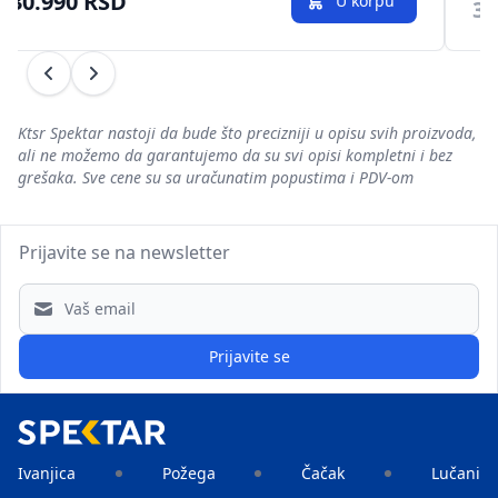
30.990 RSD
U korpu
34
Prethodni
Sledeći
Ktsr Spektar nastoji da bude što precizniji u opisu svih proizvoda,
ali ne možemo da garantujemo da su svi opisi kompletni i bez
grešaka. Sve cene su sa uračunatim popustima i PDV-om
Prijavite se na newsletter
Email address
Prijavite se
Ivanjica
Požega
Čačak
Lučani