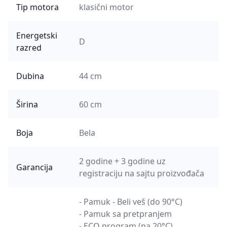
Tip motora
klasični motor
Energetski
D
razred
Dubina
44 cm
Širina
60 cm
Boja
Bela
2 godine + 3 godine uz
Garancija
registraciju na sajtu proizvođača
- Pamuk - Beli veš (do 90°C)
- Pamuk sa pretpranjem
- ECO program (na 20°C)