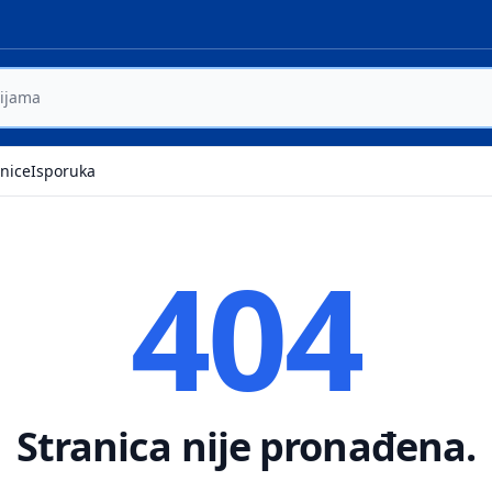
nice
Isporuka
404
Stranica nije pronađena.