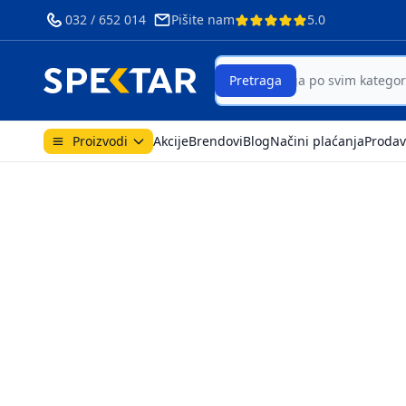
032 / 652 014
Pišite nam
5.0
Search
Pretraga
Proizvodi
Akcije
Brendovi
Blog
Načini plaćanja
Prodav