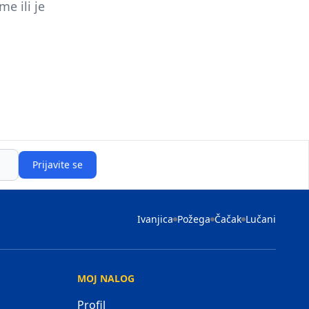
e ili je
Prijavite se
Ivanjica
Požega
Čačak
Lučani
MOJ NALOG
Profil