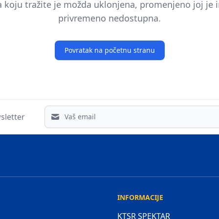
a koju tražite je možda uklonjena, promenjeno joj je im
privremeno nedostupna.
Povratak na početnu stranu
Email address
sletter
INFORMACIJE
KTSR SPEKTAR