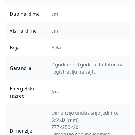
Dubina klime
cm
Visina klime
cm
Boja
Bela
2 godine + 3 godina dodatne uz
Garancija
registraciju na sajtu
Energetski
A++
razred
Dimenzije unutrašnje jedinice
ŠxVxD (mm)
777×250×201
Dimenzije
Dimenzije spoljne jedinice