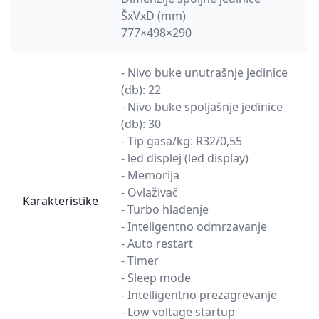
ŠxVxD (mm)
777×498×290
- Nivo buke unutrašnje jedinice
(db): 22
- Nivo buke spoljašnje jedinice
(db): 30
- Tip gasa/kg: R32/0,55
- led displej (led display)
- Memorija
- Ovlaživač
Karakteristike
- Turbo hlađenje
- Inteligentno odmrzavanje
- Auto restart
- Timer
- Sleep mode
- Intelligentno prezagrevanje
- Low voltage startup