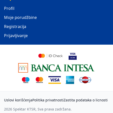
Profil
Moje porudžbine
Registracija
Prijavljivanje
Uslovi korišćenja
Politika privatnosti
Zastita podataka o licnosti
2026
Spektar KTSR
, Sva prava zadržana.