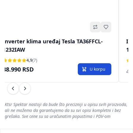
no
Omiljeno
Inverter klima uređaj Tesla TA36FFCL-
In
1232IAW
12
4,9
(7)
38.990 RSD
U korpu
41
Prethodni
Sledeći
Ktsr Spektar nastoji da bude što precizniji u opisu svih proizvoda,
ali ne možemo da garantujemo da su svi opisi kompletni i bez
grešaka. Sve cene su sa uračunatim popustima i PDV-om