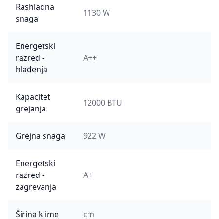
Rashladna
1130 W
snaga
Energetski
razred -
A++
hlađenja
Kapacitet
12000 BTU
grejanja
Grejna snaga
922 W
Energetski
razred -
A+
zagrevanja
Širina klime
cm