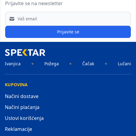
Prijavite se na newsletter
Email address
Prijavite se
Ivanjica
Požega
Čačak
Lučani
KUPOVINA
Načini dostave
Načini plaćanja
Uslovi korišćenja
Reklamacije