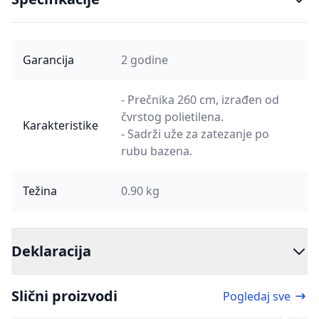
Garancija
2 godine
- Prečnika 260 cm, izrađen od
čvrstog polietilena.
Karakteristike
- Sadrži uže za zatezanje po
rubu bazena.
Težina
0.90 kg
Deklaracija
Slični proizvodi
Pogledaj sve