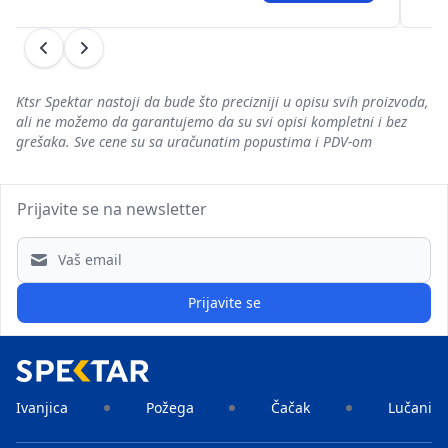
Prethodni
Sledeći
Ktsr Spektar nastoji da bude što precizniji u opisu svih proizvoda,
ali ne možemo da garantujemo da su svi opisi kompletni i bez
grešaka. Sve cene su sa uračunatim popustima i PDV-om
Prijavite se na newsletter
Email address
Prijavite se
Ivanjica
Požega
Čačak
Lučani