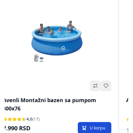
no
Omiljeno
Avenli Montažni bazen sa pumpom
Av
300x76
4,6
(17)
7.990 RSD
U korpu
1.