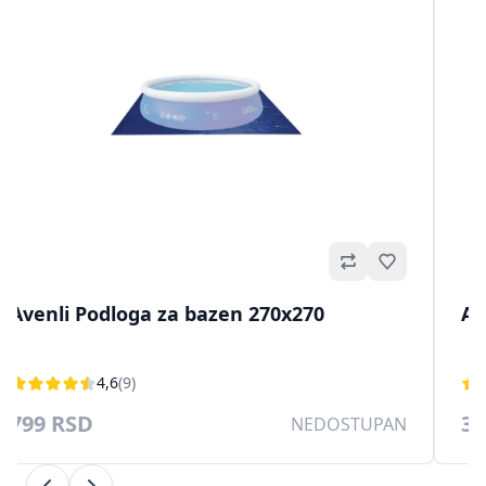
no
Omiljeno
Avenli Podloga za bazen 270x270
Av
4,6
(9)
799 RSD
39
NEDOSTUPAN