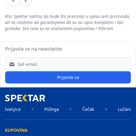
Prethodni
Sledeći
Ktsr Spektar nastoji da bude što precizniji u opisu svih proizvoda,
ali ne možemo da garantujemo da su svi opisi kompletni i bez
grešaka. Sve cene su sa uračunatim popustima i PDV-om
Prijavite se na newsletter
Email address
Prijavite se
Ivanjica
Požega
Čačak
Lučani
KUPOVINA