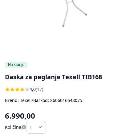
Bojleri
Usisivači za pepeo
Ostali aparati za kuvanje i pečenje
Sokovnici
Štampači
Rasveta
Kuhinjske vage
Oprema za čišćenje i održavanje
Aparati za sladoled
Dodatna oprema za perače pod pritiskom
Ručni frižideri
Na stanju
Daska za peglanje Texell TIB168
4,0
(17)
Brend:
Texell
•
Barkod: 8606016643075
6.990,00
Količina