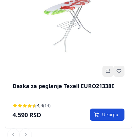
Omilje
Daska za peglanje Texell EURO21338E
4,4
(14)
4.590 RSD
U korpu