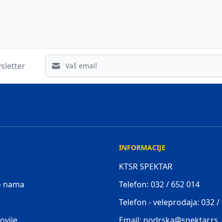
Email address
sletter
INFORMACIJE
KTSR SPEKTAR
 o nama
Telefon: 032 / 652 014
Telefon - veleprodaja: 032 /
ovije
Email: podrska@spektar.rs