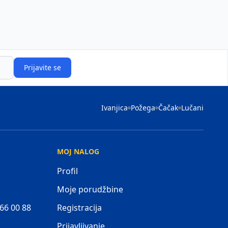
Prijavite se
Ivanjica
Požega
Čačak
Lučani
MOJ NALOG
Profil
Moje porudžbine
 66 00 88
Registracija
Prijavljivanje