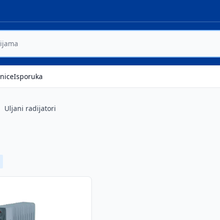
nice
Isporuka
Uljani radijatori
emove badge