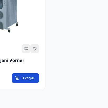
Omiljeno
ljani Vorner
U korpu