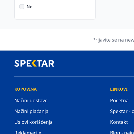
Ne
Prijavite se na new
KUPOVINA
LINKOVI
Načini dostave
Početna
Načini plaćanja
Spektar -
Uslovi korišćenja
Kontakt
Reklamacije
Blog - najn