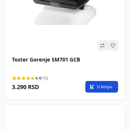
Omilje
Toster Gorenje SM701 GCB
4,4
(10)
3.290 RSD
U korpu