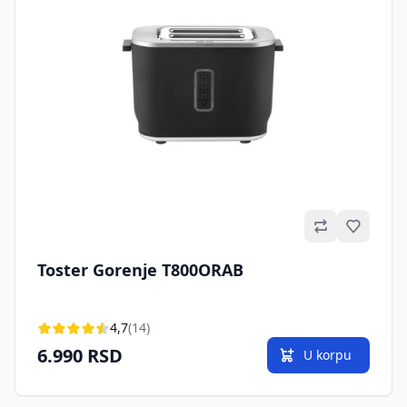
Omilje
Toster Gorenje T800ORAB
4,7
(14)
6.990 RSD
U korpu