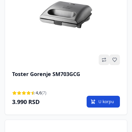
Omilje
Toster Gorenje SM703GCG
4,6
(7)
3.990 RSD
U korpu