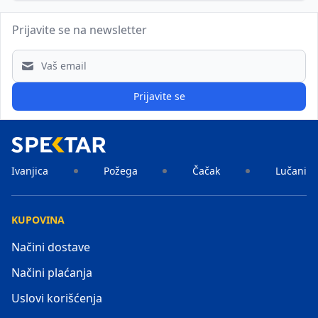
Prijavite se na newsletter
Email address
Prijavite se
Ivanjica
Požega
Čačak
Lučani
KUPOVINA
Načini dostave
Načini plaćanja
Uslovi korišćenja