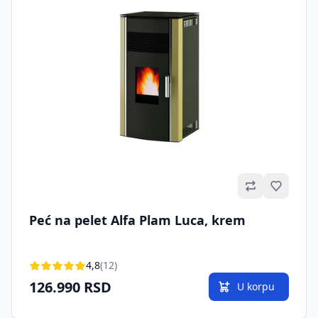
Omilje
Peć na pelet Alfa Plam Luca, krem
4,8
(12)
126.990 RSD
U korpu