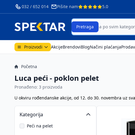
032 / 652 014
Pišite nam
5.0
ri
Search
Pretraga
Proizvodi
Akcije
Brendovi
Blog
Načini plaćanja
Prodav
Početna
Luca peći - poklon pelet
Pronađeno: 3 proizvoda
U okviru
rođendanske akcije
, od 12. do 30. novembra uz sv
Kategorija
Peći na pelet