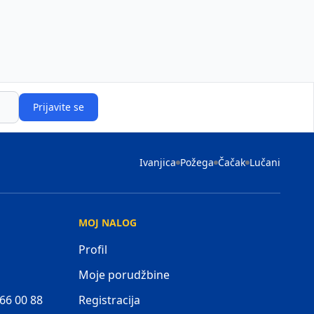
Prijavite se
Ivanjica
Požega
Čačak
Lučani
MOJ NALOG
Profil
Moje porudžbine
 66 00 88
Registracija