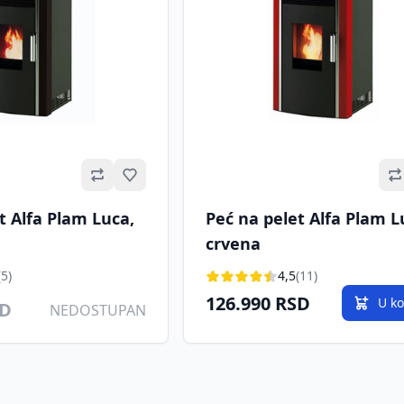
Omiljeno
t Alfa Plam Luca,
Peć na pelet Alfa Plam L
crvena
(5)
4,5
(11)
126.990 RSD
U k
SD
NEDOSTUPAN