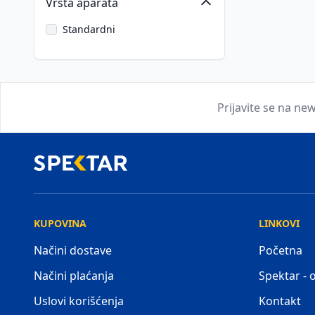
Vrsta aparata
Standardni
Prijavite se na new
KUPOVINA
LINKOVI
Načini dostave
Početna
Načini plaćanja
Spektar -
Uslovi korišćenja
Kontakt