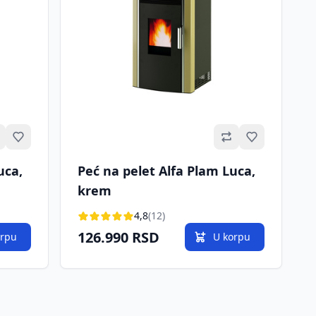
Omiljeno
Omiljeno
uca,
Peć na pelet Alfa Plam Luca,
krem
4,8
(12)
126.990 RSD
orpu
U korpu