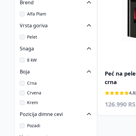
Brend
Alfa Plam
Vrsta goriva
Pelet
Snaga
8 kW
Boja
Peć na pele
crna
Crna
Crvena
4,8
Krem
126.990 R
Pozicija dimne cevi
Pozadi