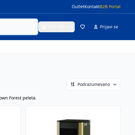
Outlet
Kontakt
B2B Portal
0,00
Prijavi se
RSD
Cart
Podrazumevano
own Forest peleta.