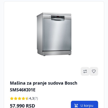
Omilje
Mašina za pranje sudova Bosch
SMS46KI01E
4,3
(7)
57.990 RSD
U korpu