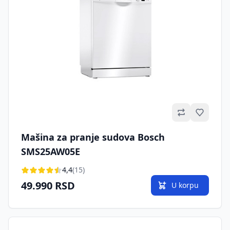
Omilje
Mašina za pranje sudova Bosch
SMS25AW05E
4,4
(15)
49.990 RSD
U korpu