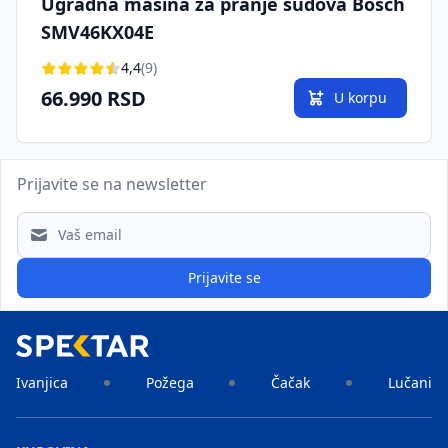
Ugradna mašina za pranje sudova Bosch
SMV46KX04E
4,4
(9)
66.990 RSD
U korpu
Prijavite se na newsletter
Email address
Prijavite se
Ivanjica
Požega
Čačak
Lučani