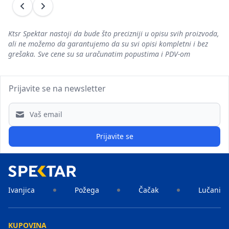
Prethodni
Sledeći
Ktsr Spektar nastoji da bude što precizniji u opisu svih proizvoda,
ali ne možemo da garantujemo da su svi opisi kompletni i bez
grešaka. Sve cene su sa uračunatim popustima i PDV-om
Prijavite se na newsletter
Email address
Prijavite se
Ivanjica
Požega
Čačak
Lučani
KUPOVINA