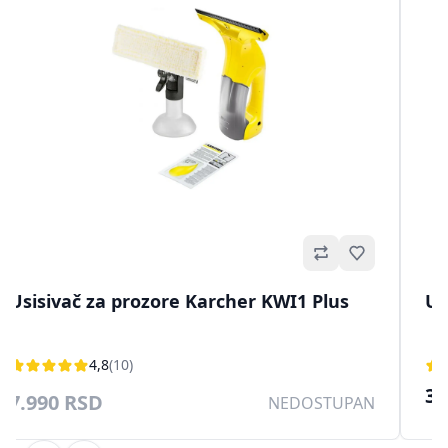
no
Omiljeno
Usisivač za prozore Karcher KWI1 Plus
Us
4,8
(10)
39
7.990 RSD
NEDOSTUPAN