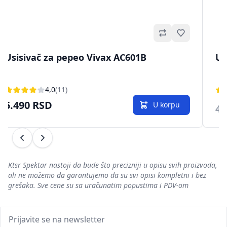
no
Omiljeno
Usisivač za pepeo Vivax AC601B
Us
4,0
(11)
5.490 RSD
U korpu
4.
Prethodni
Sledeći
Ktsr Spektar nastoji da bude što precizniji u opisu svih proizvoda,
ali ne možemo da garantujemo da su svi opisi kompletni i bez
grešaka. Sve cene su sa uračunatim popustima i PDV-om
Prijavite se na newsletter