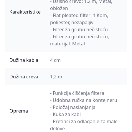
- Usisno crevo: 1.2 m, Metal,
obložen
Karakteristike
- Flat pleated filter: 1 Kom,
poliester, nezapaljivi
- Filter za grubu nečistoću
- Filter za grubu nečistoću,
materijal: Metal
Dužina kabla
4 cm
Dužina creva
1,2 m
- Funkcija čišćenja filtera
- Udobna ručka na kontejneru
- Položaj naslanjanja
Oprema
- Kuka za kabl
- Pretinci za odlaganje za male
delove