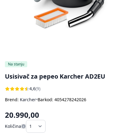
Bojleri
Usisivači za pepeo
Ostali aparati za kuvanje i pečenje
Sokovnici
Štampači
Rasveta
Kuhinjske vage
Oprema za čišćenje i održavanje
Aparati za sladoled
Dodatna oprema za perače pod pritiskom
Ručni frižideri
Na stanju
Usisivač za pepeo Karcher AD2EU
4,6
(9)
Brend:
Karcher
•
Barkod: 4054278242026
20.990,00
Količina