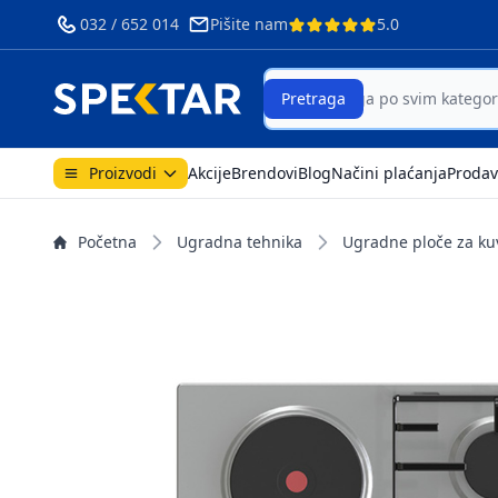
032 / 652 014
Pišite nam
5.0
Search
Pretraga
Proizvodi
Akcije
Brendovi
Blog
Načini plaćanja
Prodav
Početna
Ugradna tehnika
Ugradne ploče za ku