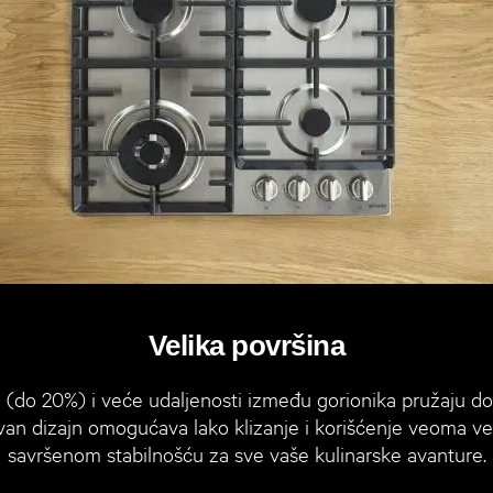
Velika površina
(do 20%) i veće udaljenosti između gorionika pružaju do
ravan dizajn omogućava lako klizanje i korišćenje veoma v
savršenom stabilnošću za sve vaše kulinarske avanture.