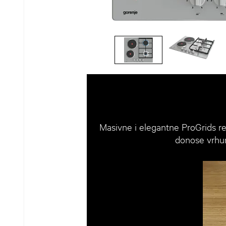
Masivne i elegantne ProGrids re
donose vrhuns