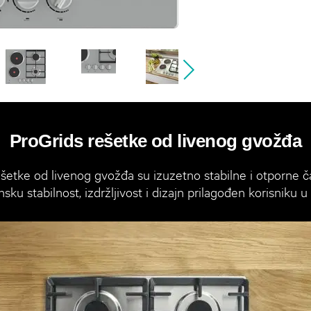
ProGrids rešetke od livenog gvožđa
šetke od livenog gvožđa su izuzetno stabilne i otporne č
ku stabilnost, izdržljivost i dizajn prilagođen korisniku u