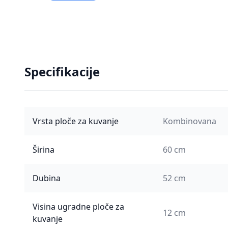
Specifikacije
Vrsta ploče za kuvanje
Kombinovana
Širina
60 cm
Dubina
52 cm
Visina ugradne ploče za
12 cm
kuvanje