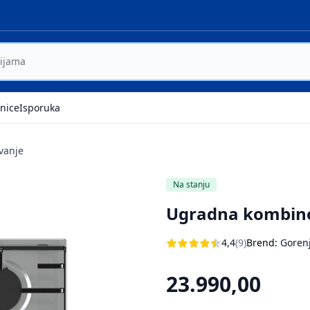
nice
Isporuka
vanje
Na stanju
Ugradna kombino
4,4
(9)
Brend:
Goren
23.990,00