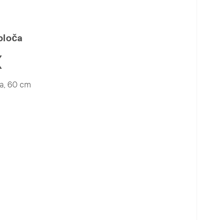
ploča
X
a, 60 cm