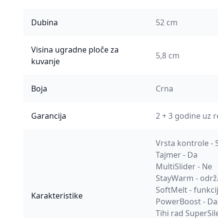
Dubina
52 cm
Visina ugradne ploče za
5,8 cm
kuvanje
Boja
Crna
Garancija
2 + 3 godine uz r
Vrsta kontrole -
Tajmer - Da
MultiSlider - Ne
StayWarm - održa
SoftMelt - funkci
Karakteristike
PowerBoost - Da
Tihi rad SuperSil