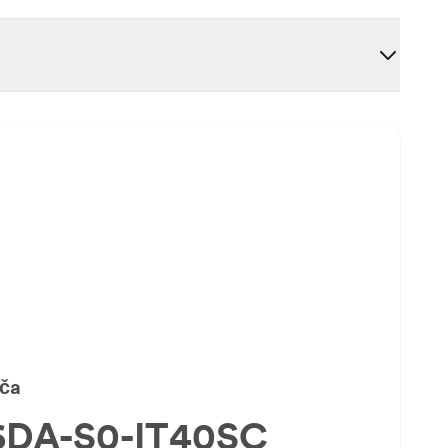
oča
6DA-S0-IT40SC