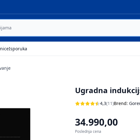
nice
Isporuka
vanje
Ugradna indukcij
4,3
(11)
Brend:
Gore
34.990,00
Poslednja cena