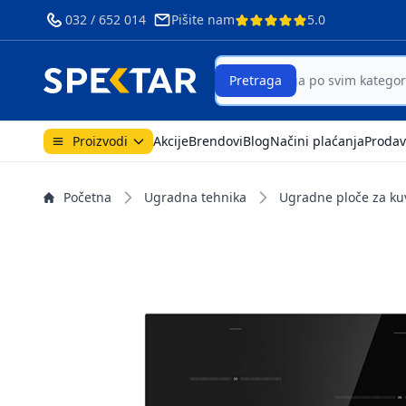
032 / 652 014
Pišite nam
5.0
Search
Pretraga
Proizvodi
Akcije
Brendovi
Blog
Načini plaćanja
Prodav
Početna
Ugradna tehnika
Ugradne ploče za ku