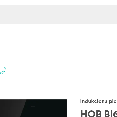
Indukciona pl
HOB BI