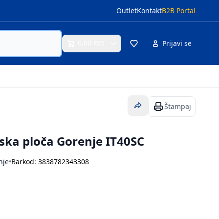
Outlet
Kontakt
B2B Portal
0,00
Prijavi se
RSD
Cart
Štampaj
ska ploča Gorenje IT40SC
nje
•
Barkod: 3838782343308