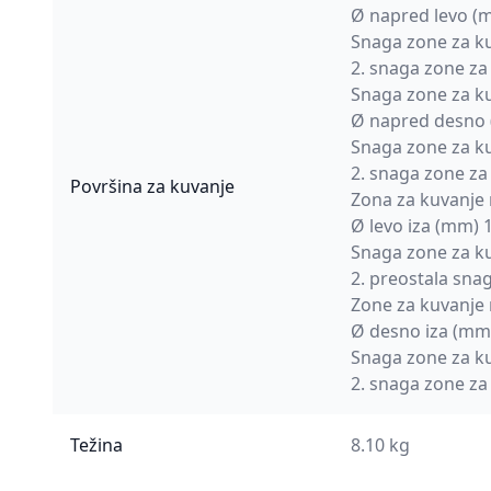
Ø napred levo (
Snaga zone za k
2. snaga zone za
Snaga zone za ku
Ø napred desno
Snaga zone za k
2. snaga zone z
Površina za kuvanje
Zona za kuvanje 
Ø levo iza (mm) 
Snaga zone za k
2. preostala sna
Zone za kuvanje 
Ø desno iza (mm
Snaga zone za k
2. snaga zone z
Težina
8.10 kg