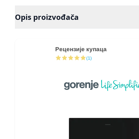
Opis proizvođača
Рецензије купаца
(1)