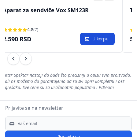
Aparat za sendviče Vox SM123R
To
4,8
(7)
2.590 RSD
5.
U korpu
Prethodni
Sledeći
Ktsr Spektar nastoji da bude što precizniji u opisu svih proizvoda,
ali ne možemo da garantujemo da su svi opisi kompletni i bez
grešaka. Sve cene su sa uračunatim popustima i PDV-om
Prijavite se na newsletter
Email address
Prijavite se