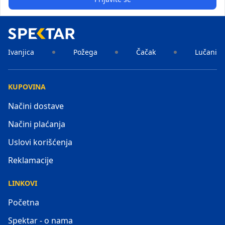
Ivanjica
Požega
Čačak
Lučani
KUPOVINA
Načini dostave
Načini plaćanja
Uslovi korišćenja
Reklamacije
LINKOVI
Početna
Spektar - o nama