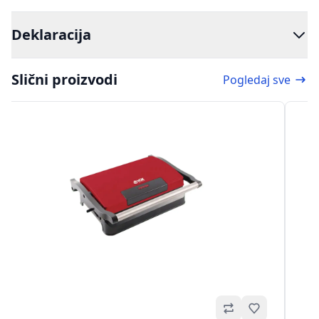
Deklaracija
Slični proizvodi
Pogledaj sve
no
Omiljeno