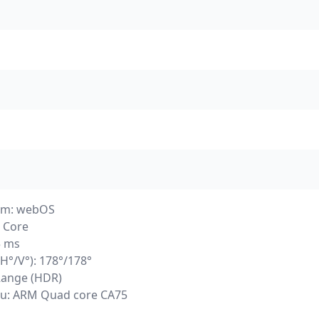
tem: webOS
 Core
5 ms
(H°/V°): 178°/178°
Range (HDR)
iku: ARM Quad core CA75