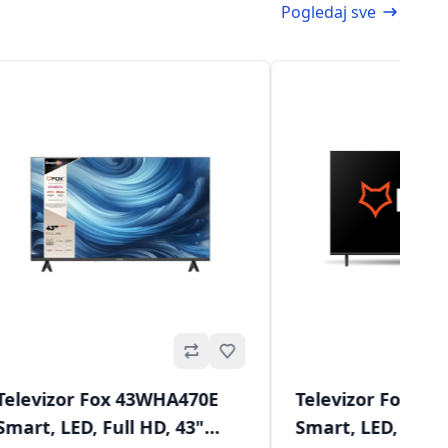
Pogledaj sve
Omiljeno
Televizor Fox 43WHA470E
Televizor Fox 43
Smart, LED, Full HD, 43"
Smart, LED, Full 