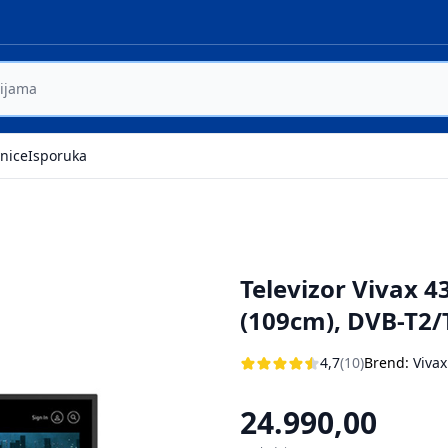
nice
Isporuka
Televizor Vivax 4
(109cm), DVB-T2/
4,7
(10)
Brend:
Vivax
24.990,00