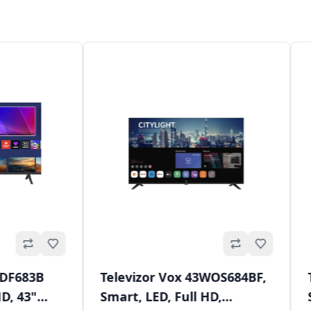
Omiljeno
Omiljeno
VDF683B
Televizor Vox 43WOS684BF,
HD, 43"
Smart, LED, Full HD,