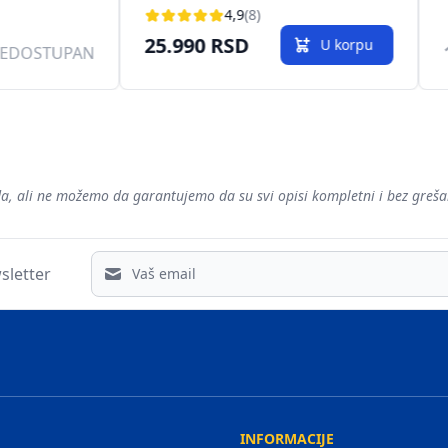
C/S2
43''(109cm), DVB-
4,9
(8)
T/C/T2/S/S2
25.990 RSD
U korpu
EDOSTUPAN
voda, ali ne možemo da garantujemo da su svi opisi kompletni i bez gre
Email address
sletter
INFORMACIJE