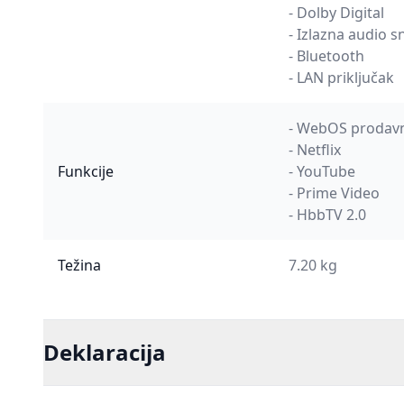
- Dolby Digital
- Izlazna audio
- Bluetooth
- LAN priključak
- WebOS prodav
- Netflix
Funkcije
- YouTube
- Prime Video
- HbbTV 2.0
Težina
7.20 kg
Deklaracija