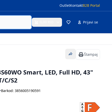
Outlet
Kontakt
B2B Portal
0,00
Prijavi se
RSD
Cart
Štampaj
3S60WO Smart, LED, Full HD, 43"
T/C/S2
•
Barkod: 3856005190591