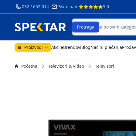
032 / 652 014
Pišite nam
5.0
Search
Pretraga
Proizvodi
Akcije
Brendovi
Blog
Načini plaćanja
Prodav
Početna
Televizori & Video
Televizori