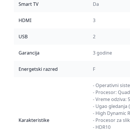
Smart TV
Da
HDMI
3
USB
2
Garancija
3 godine
Energetski razred
F
- Operativni sis
- Procesor: Quad
- Vreme odziva: 
- Ugao gledanja 
- High Dynamic 
Karakteristike
- Procesor za sl
- HDR10