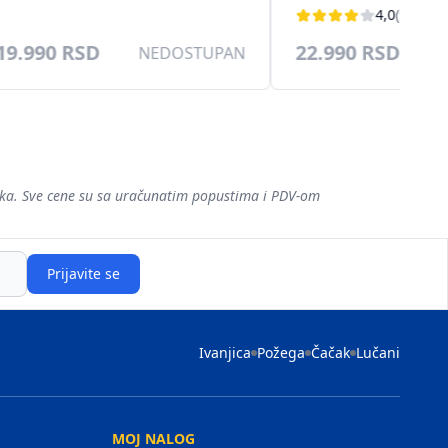
(109cm), DVB-T/T2/C/S/S2
(109cm), DVB-T/T
4,0
(9)
19.990 RSD
22.990 RSD
NEDOSTUPAN
šaka. Sve cene su sa uračunatim popustima i PDV-om
Prijavite se
Ivanjica
Požega
Čačak
Lučani
MOJ NALOG