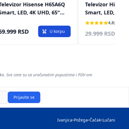
levizor Hisense H43A6N
Televizor Hisense
art, LED, 4K UHD, 43"
Smart, LED, 4K UHD
09cm), DVB-T/T2/C/S/S2
(190cm), DVB-T/T2/
4,8
(12)
69.990 RSD
9.999 RSD
NEDOSTUPAN
šaka. Sve cene su sa uračunatim popustima i PDV-om
Prijavite se
Ivanjica
Požega
Čačak
Lučani