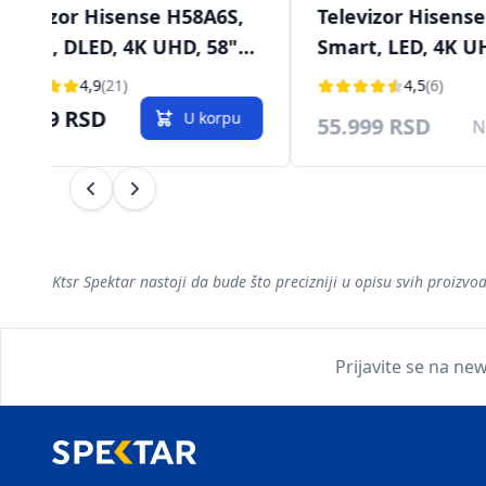
levizor Hisense H65A6N
Televizor Hisense
art, LED, 4K UHD, 65"
Smart, LED, 4K UHD
65cm), DVB-T/T2/C/S/S2
(147cm), DVB-T, DV
4,5
(6)
4,5
(16)
T2, DVB-S2
.999 RSD
42.999 RSD
NEDOSTUPAN
NE
Prethodni
Sledeći
Ktsr Spektar nastoji da bude što precizniji u opisu svih proiz
Prijavite se na new