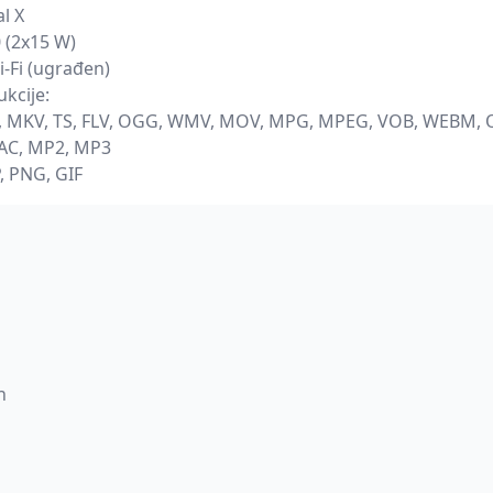
al X
0 (2x15 W)
i-Fi (ugrađen)
kcije:
P4, MKV, TS, FLV, OGG, WMV, MOV, MPG, MPEG, VOB, WEBM,
LAC, MP2, MP3
P, PNG, GIF
h