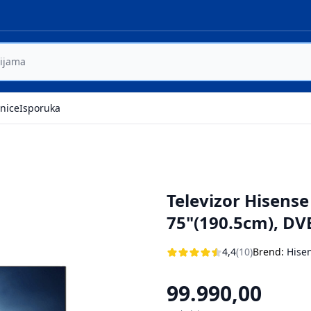
nice
Isporuka
Televizor Hisens
75"(190.5cm), DV
4,4
(10)
Brend:
Hise
99.990,00