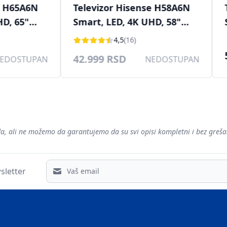
 H58A6N
Televizor Hisense H65A6Q
Te
, 58"
Smart, LED, 4K UHD, 65"
Sm
B-C, DVB-
(165cm), DVB-T/T2/C/S/S2
(1
59.999 RSD
U korpu
2
DOSTUPAN
voda, ali ne možemo da garantujemo da su svi opisi kompletni i bez gre
Email address
sletter