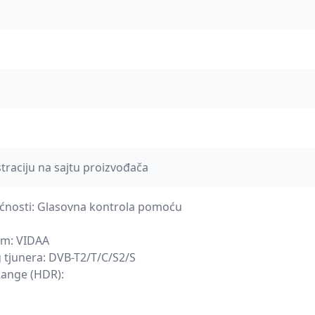
straciju na sajtu proizvođača
ćnosti: Glasovna kontrola pomoću
tem: VIDAA
g tjunera: DVB-T2/T/C/S2/S
Range (HDR):