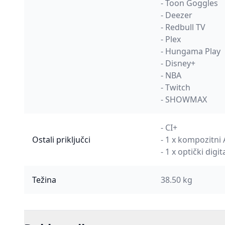
- Toon Goggles
- Deezer
- Redbull TV
- Plex
- Hungama Play
- Disney+
- NBA
- Twitch
- SHOWMAX
- CI+
Ostali priključci
- 1 x kompozitni 
- 1 x optički digit
Težina
38.50 kg