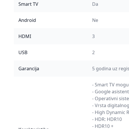
Smart TV
Da
Android
Ne
HDMI
3
USB
2
Garancija
5 godina uz regi
- Smart TV mogu
- Google asistent
- Operativni sis
- Vrsta digitalno
- High Dynamic 
- HDR: HDR10
- HDR10 +