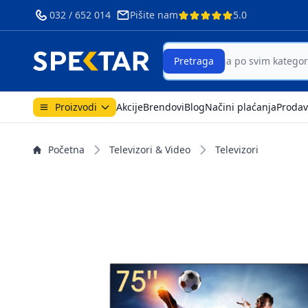
032 / 652 014
Pišite nam
5.0
Search
Pretraga
Proizvodi
Akcije
Brendovi
Blog
Načini plaćanja
Prodav
Početna
Televizori & Video
Televizori