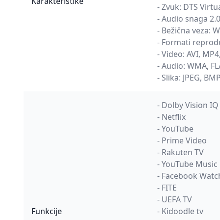
Karakteristike
- Zvuk: DTS Virtu
- Audio snaga 2.
- Bežična veza: W
- Formati reprodu
- Video: AVI, M
- Audio: WMA, F
- Slika: JPEG, BM
- Dolby Vision IQ
- Netflix
- YouTube
- Prime Video
- Rakuten TV
- YouTube Music
- Facebook Watc
- FITE
- UEFA TV
Funkcije
- Kidoodle tv