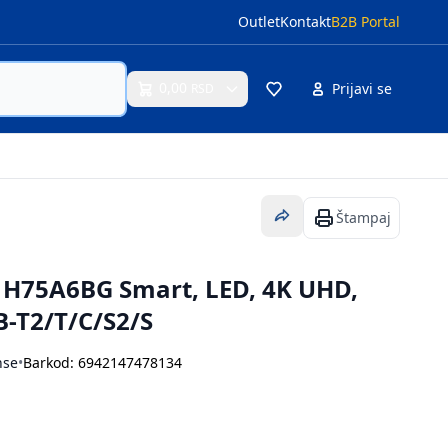
Outlet
Kontakt
B2B Portal
0,00
Prijavi se
RSD
Cart
Štampaj
e H75A6BG Smart, LED, 4K UHD,
B-T2/T/C/S2/S
nse
•
Barkod: 6942147478134